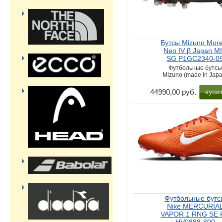
Бутсы Mizuno More
Neo IV β Japan M
SG P1GC2340-0
Футбольные бутсы
Mizuno (made in Japa
купи
44990,00 руб.
Футбольные бутс
Nike MERCURIA
VAPOR 1 RNG SE 