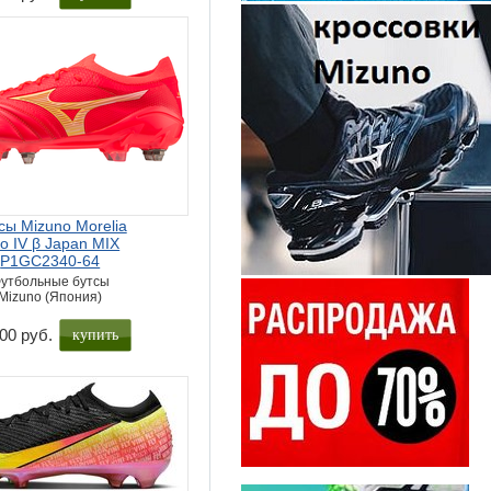
сы Mizuno Morelia
o IV β Japan MIX
P1GC2340-64
утбольные бутсы
Mizuno (Япония)
купить
00 руб.