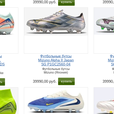
ть
купить
39990,00 руб.
39990,
ы
Футбольные бутсы
Фу
L
Mizuno Alpha II Japan
Miz
MDS
SG P1GC2560-04
S
Футбольные бутсы
Ф
Mizuno (Япония)
ike
купить
ть
39990,00 руб.
39990,