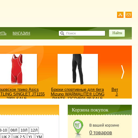
ИТЬ
МАГАЗИН
Поиск
рцовское трико Asics
Брюки спортивные для бега
Ветровка AS
TLING SINGLET JT1155
Mizuno WARMALITE® LONG
JACKET/КУ
2301-SALE
PANTS J2GD4501-09-SALE
0900
Корзина покупок
В вашей корзине
8-10
08Л
10Л
12Л
0 товаров
UK 2
UK 2.5
YL
YM