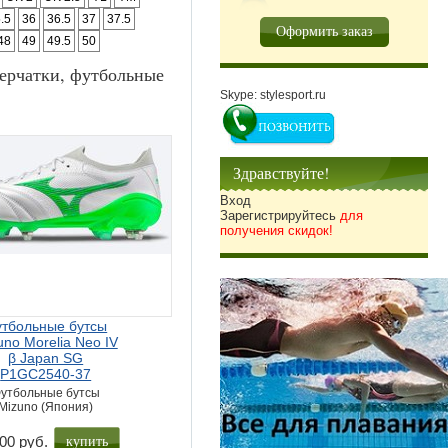
.5
36
36.5
37
37.5
Оформить заказ
48
49
49.5
50
ерчатки, футбольные
Skype: stylesport.ru
Здравствуйте!
Вход
Зарегистрируйтесь
для
получения скидок!
тбольные бутсы
uno Morelia Neo IV
β Japan SG
P1GC2540-37
утбольные бутсы
Mizuno (Япония)
купить
00 руб.