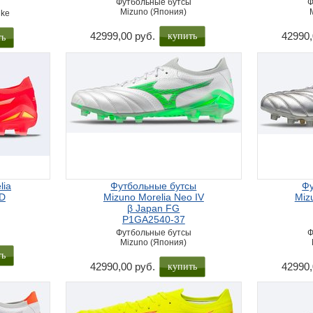
Футбольные бутсы
Ф
Mizuno (Япония)
ike
купить
ть
42999,00 руб.
42990,
lia
Футбольные бутсы
Фу
MD
Mizuno Morelia Neo IV
Miz
β Japan FG
P1GA2540-37
Футбольные бутсы
Ф
Mizuno (Япония)
ть
купить
42990,00 руб.
42990,