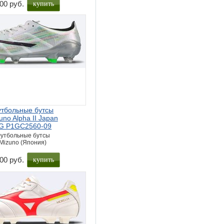
купить
00 руб.
тбольные бутсы
uno Alpha II Japan
G P1GC2560-09
утбольные бутсы
Mizuno (Япония)
купить
00 руб.