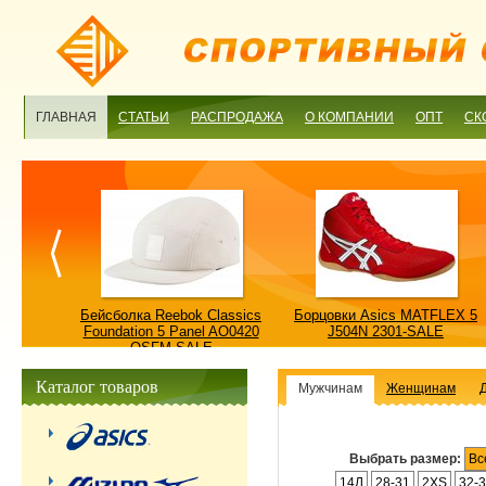
ГЛАВНАЯ
СТАТЬИ
РАСПРОДАЖА
О КОМПАНИИ
ОПТ
СК
ulture
Бейсболка Reebok Classics
Борцовки Asics MATFLEX 5
ALE
Foundation 5 Panel AO0420
J504N 2301-SALE
OSFM-SALE
Каталог товаров
Мужчинам
Женщинам
Выбрать размер:
Вс
14Л
28-31
2XS
32-