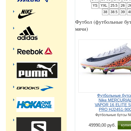
YS
YXL
25.5
26
2
38
38.5
39
4
Футбол (футбольные бут
мячи)
Футбольные бутс
Nike MERCURIA
VAPOR 16 ELITE S
PRO HJ2451-90
Футбольные бутсы N
купи
49990,00 руб.