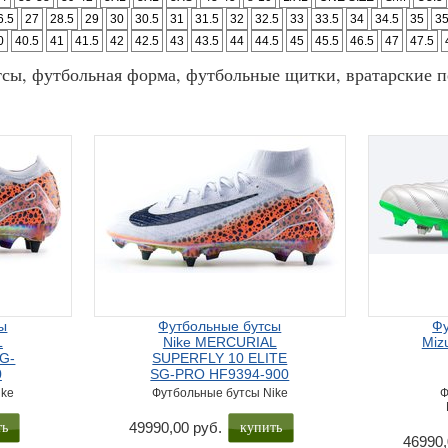
6.5
27
28.5
29
30
30.5
31
31.5
32
32.5
33
33.5
34
34.5
35
35
0
40.5
41
41.5
42
42.5
43
43.5
44
44.5
45
45.5
46.5
47
47.5
сы, футбольная форма, футбольные щитки, вратарские п
ы
Футбольные бутсы
Фу
L
Nike MERCURIAL
Miz
G-
SUPERFLY 10 ELITE
0
SG-PRO HF9394-900
ike
Футбольные бутсы Nike
Ф
ть
купить
49990,00 руб.
46990,