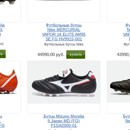
lia
Футбольные бутсы
Фу
IX
Nike MERCURIAL
N
9
VAPOR 16 ELITE AM95
VAP
SE FG HV9915-001
n)
Футбольные бутсы Nike
Фут
ть
купить
44990,00 руб.
43990,
ы
Бутсы Mizuno Morelia
Бут
L
II Japan MD (FG)
Ne
FG
P1GA2000-01