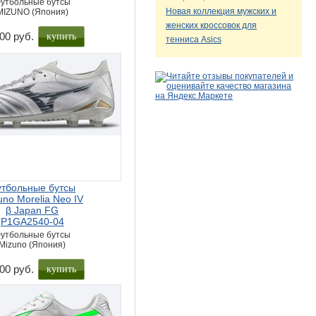
утбольные бутсы
Новая коллекция мужских и
MIZUNO (Япония)
женских кроссовок для
купить
00 руб.
тенниса Asics
тбольные бутсы
uno Morelia Neo IV
β Japan FG
P1GA2540-04
утбольные бутсы
Mizuno (Япония)
купить
00 руб.