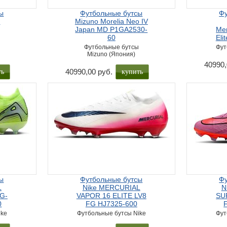
ы
Футбольные бутсы
Фу
I
Mizuno Morelia Neo IV
Japan MD P1GA2530-
Mer
60
Eli
Футбольные бутсы
Фут
Mizuno (Япония)
40990,
ть
купить
40990,00 руб.
ы
Футбольные бутсы
Фу
L
Nike MERCURIAL
N
G-
VAPOR 16 ELITE LV8
SU
0
FG HJ7325-600
ike
Футбольные бутсы Nike
Фут