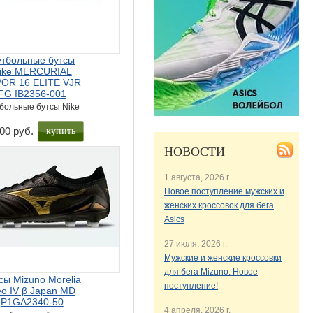
тбольные бутсы
ike MERCURIAL
OR 16 ELITE VJR
FG IB2356-001
больные бутсы Nike
купить
00 руб.
НОВОСТИ
1 августа, 2026 г.
Новое поступление мужских и
женских кроссовок для бега
Asics
27 июля, 2026 г.
Мужские и женские кроссовки
для бега Mizuno. Новое
сы Mizuno Morelia
поступление!
o IV β Japan MD
P1GA2340-50
4 апреля, 2026 г.