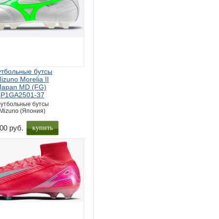
тбольные бутсы
izuno Morelia II
Japan MD (FG)
P1GA2501-37
утбольные бутсы
Mizuno (Япония)
купить
00 руб.