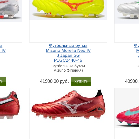
ы
Футбольные бутсы
Фу
 IV
Mizuno Morelia Neo IV
M
β Japan SG
P1GC2440-45
Футбольные бутсы
Ф
Mizuno (Япония)
ть
купить
41990,00 руб.
40990,