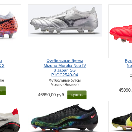
ы
Футбольные бутсы
Бут
 2
Mizuno Morelia Neo IV
Ne
β Japan SG
P1GC2540-04
Ф
ike
Футбольные бутсы
Mizuno (Япония)
ть
45990,
купить
46990,00 руб.