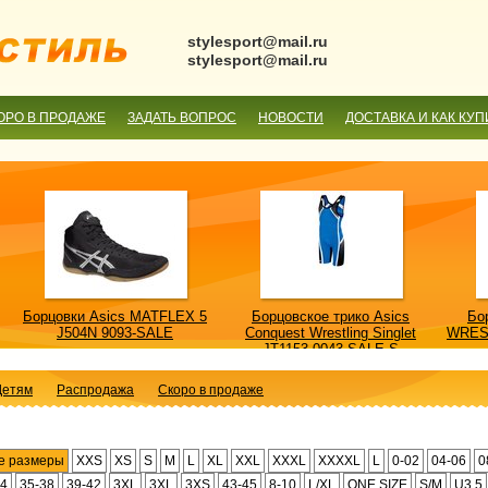
stylesport@mail.ru
stylesport@mail.ru
ОРО В ПРОДАЖЕ
ЗАДАТЬ ВОПРОС
НОВОСТИ
ДОСТАВКА И КАК КУП
Борцовки Asics MATFLEX 5
Борцовское трико Asics
Бо
J504N 9093-SALE
Conquest Wrestling Singlet
WRES
JT1153 0043-SALE-S
Детям
Распродажа
Скоро в продаже
е размеры
XXS
XS
S
M
L
XL
XXL
XXXL
XXXXL
L
0-02
04-06
0
34
35-38
39-42
3XL
3XL
3XS
43-45
8-10
L/XL
ONE SIZE
S/M
U3.5