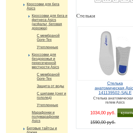
Кроссовки для бега
Asics
Стельки
Кроссовки для бега и
фитнеса Asics
(асфальт, беговая
дорожка)
С мембраной
Gore-Tex
Утепленные
Кроссовки для
бездорожья и
пересеченной
местности Asics
С мембраной
Gore-Tex
Стелька
Защита от воды
анатомическая Asi
141139502-SALE
С шипами (снег и
гололед)
Стелька анатомическая
гелем Asics
Утепленные
купит
1034,00 руб.
Марафонки и
полумарафонки
Asics
1590,00 руб.
Беговые тайтсы и
брюки