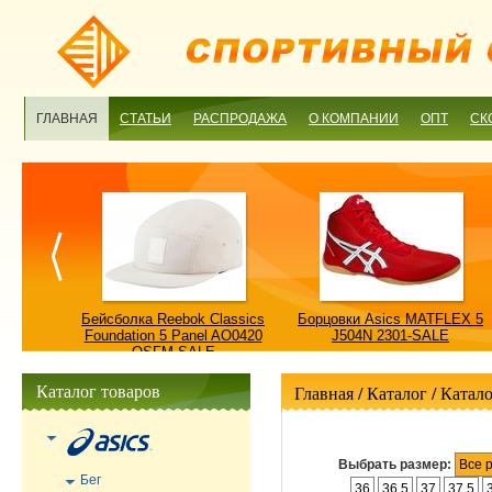
ГЛАВНАЯ
СТАТЬИ
РАСПРОДАЖА
О КОМПАНИИ
ОПТ
СК
ulture
Бейсболка Reebok Classics
Борцовки Asics MATFLEX 5
ALE
Foundation 5 Panel AO0420
J504N 2301-SALE
OSFM-SALE
Каталог товаров
Главная
/ Каталог /
Катало
Выбрать размер:
Все 
Бег
36
36.5
37
37.5