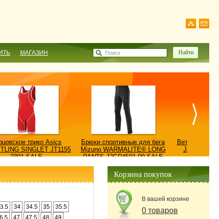
ИТЬ
МАГАЗИН
Поиск
рцовское трико Asics
Брюки спортивные для бега
Ветровка AS
TLING SINGLET JT1155
Mizuno WARMALITE® LONG
JACKET/КУ
2301-SALE
PANTS J2GD4501-09-SALE
0900
Корзина покупок
В вашей корзине
3.5
34
34.5
35
35.5
0 товаров
6.5
47
47.5
48
49