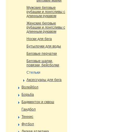
Беговые майки
Мужские беговые
рубашки и лонгсливы с
длинным рукавом
Женские беговые
рубашки и лонгсливы с
длинным рукавом
Носки для бега
Бутылочки для воды
Беговые перчатки
Беговые шапки,
повязки, бейсболки
Стельки
Аксессуары для бега
Волейбол
Борьба
Бадминтон и сквош
Гандбол
Теннис
Футбол
Легкая атлетика