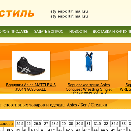
stylesport@mail.ru
stylesport@mail.ru
ОРО В ПРОДАЖЕ
ЗАДАТЬ ВОПРОС
НОВОСТИ
ДОСТАВКА И КАК КУП
Борцовки Asics MATFLEX 5
Борцовское трико Asics
Бо
J504N 9093-SALE
Conquest Wrestling Singlet
WRES
JT1153 0043-SALE-S
г спортивных товаров и одежды Asics
/
Бег
/
Стельки
размеры
25.5
26
26.5
27
28.5
29
30
30.5
31
31.5
32
32.5
33
3
38
38.5
39
40
40.5
41
41.5
42
42.5
43
43.5
44
44.5
45
45.5
4