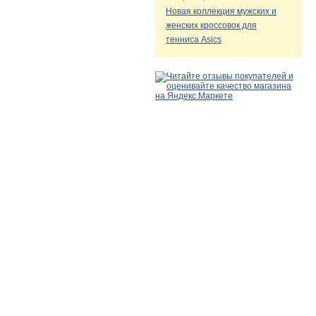
Новая коллекция мужских и
женских кроссовок для
тенниса Asics