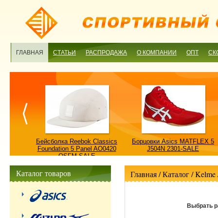
ГЛАВНАЯ
СТАТЬИ
РАСПРОДАЖА
О КОМПАНИИ
ОПТ
СК
ulture
Бейсболка Reebok Classics
Борцовки Asics MATFLEX 5
ALE
Foundation 5 Panel AO0420
J504N 2301-SALE
OSFM-SALE
Каталог товаров
Главная
/ Каталог /
Kelme
Выбрать р