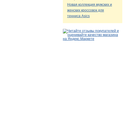
Новая коллекция мужских и
женских кроссовок для
тенниса Asics