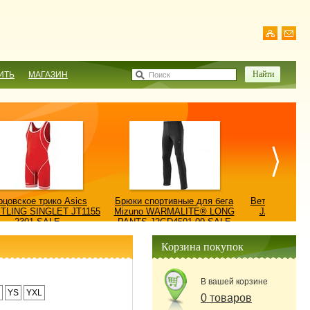
ИТЬ
МАГАЗИН
Поиск
рцовское трико Asics
Брюки спортивные для бега
Ветровка AS
TLING SINGLET JT1155
Mizuno WARMALITE® LONG
JACKET/КУ
2301-SALE
PANTS J2GD4501-09-SALE
0900
Корзина покупок
В вашей корзине
YS
YXL
0 товаров