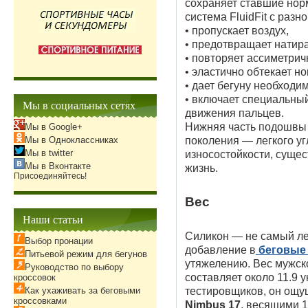
сохраняет ставшие нор
система FluidFit с раз
• пропускает воздух,
• предотвращает натир
• повторяет ассиметрич
• эластично обтекает но
• дает бегуну необходи
• включает специальны
Мы в социальных сетях
движения пальцев.
Нижняя часть подошвы 
Мы в Google+
Мы в Одноклассниках
поколения — легкого уг
Мы в twitter
износостойкости, суще
Мы в Вконтакте
жизнь.
Присоединяйтесь!
Вес
Наши статьи
Силикон — не самый ле
Выбор пронации
добавление в
беговые
Питьевой режим для бегунов
утяжелению. Вес мужс
Руководство по выбору
составляет около 11.9 
кроссовок
Как ухаживать за беговыми
тестировщиков, он ощ
кроссовками
Nimbus 17
, весящими 1