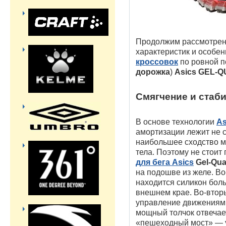
Продолжим рассмотрен
характеристик и особе
кроссовок
по ровной п
дорожка
)
Asics GEL-
Смягчение и стаб
В основе технологии
As
амортизации лежит не с
наибольшее сходство м
тела. Поэтому не стоит 
для бега Asics
Gel-Qua
на подошве из желе. Во
находится силикон боль
внешнем крае. Во-вторы
управление движениям
мощный толчок отвечае
«пешеходный мост» — 