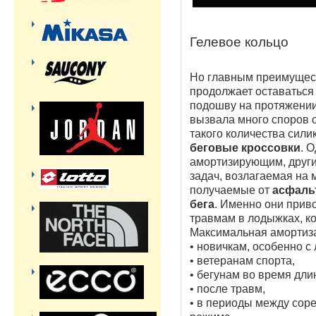
Гелевое кольцо
Но главным преимуще
продолжает оставаться 
подошву на протяжении
вызвала много споров 
такого количества сили
беговые кроссовки
. 
амортизирующим, други
задач, возлагаемая на 
получаемые от
асфаль
бега
. Именно они прив
травмам в лодыжках, ко
Максимальная амортиз
• новичкам, особенно с
• ветеранам спорта,
• бегунам во время дл
• после травм,
• в периоды между со