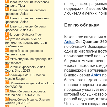
Новая коллекция кроссовок
прежде всего разумным
Onitsuka Tiger
поддержки. И все же
Ge
Новая коллекция беговых
любителям легких, почт
кроссовок Asics
Новая коллекция теннисных
кроссовок Asics
Бег по облакам
Новая коллекция беговых
кроссовок Asics 33
История Onitsuka Tiger
Каковы же ощущения о
Детская обувь ASICS:
Asics
Gel-Quantum
360
технологии, преимущества и
особенности
по облакам? Всемирная
серия Mexico кроссовок
одни из них полны вост
Onitsuka Tiger
производителей новых 
Рекомендации по проведению
бегуны отмечают невер
тренировок
«маслянистость» каждо
Беговые кроссовки Asics
поддержкой и отличным
Осень-Зима 2013
В новой серии
Asics
пр
Коллекция ASICS Motion
Muscle Support
бережного подхватыван
Юбилейная модель Asics GEL-
плавного переката и ак
KAYANO 20
процессе участвует пер
Обзор беговых кроссовок
который большинство о
Mizuno осень-зима 2015
ровной подошве, а такж
Термобелье Mizuno. Зимняя
коллекция 2015 г.
Что касается ожидаемы