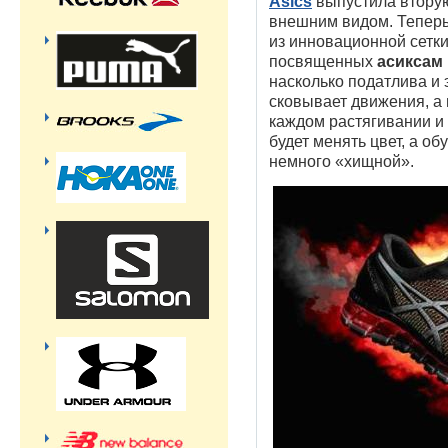
Asics
выпустила вторую
внешним видом. Теперь
из инновационной сетк
посвященных
асиксам
насколько податлива и э
сковывает движения, а 
каждом растягивании и 
будет менять цвет, а об
немного «хищной».