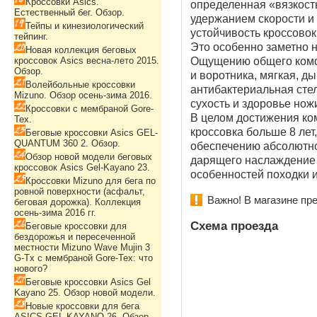
Кроссовки Asics.
определенная «вязкост
Естественный бег. Обзор.
удержанием скорости и 
Тейпы и кинезиологический
устойчивость кроссовок
тейпинг.
Это особенно заметно 
Новая коллекция беговых
кроссовок Asics весна-лето 2015.
Ощущению общего комф
Обзор.
и воротника, мягкая, д
Волейбольные кроссовки
антибактериальная сте
Mizuno. Обзор осень-зима 2016.
сухость и здоровье ножи
Кроссовки с мембраной Gore-
В целом достижения ко
Tex.
кроссовка больше 8 лет
Беговые кроссовки Asics GEL-
QUANTUM 360 2. Обзор.
обеспечению абсолютно 
Обзор новой модели беговых
дарящего наслаждение 
кроссовок Asics Gel-Kayano 23.
особенностей походки и
Кроссовки Mizuno для бега по
ровной поверхности (асфальт,
Важно! В магазине пр
беговая дорожка). Коллекция
осень-зима 2016 гг.
Схема проезда
Беговые кроссовки для
бездорожья и пересеченной
местности Mizuno Wave Mujin 3
G-Tx с мембраной Gore-Tex: что
нового?
Беговые кроссовки Asics Gel
Kayano 25. Обзор новой модели.
Новые кроссовки для бега
ASICS GEL-KAYANO 26. Обзор.