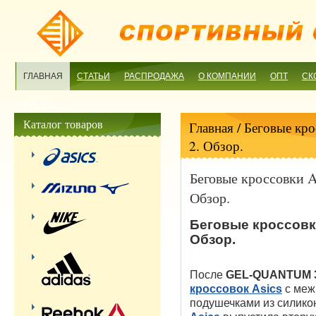
ГЛАВНАЯ
СТАТЬИ
РАСПРОДАЖА
О КОМПАНИИ
ОПТ
СК
МАГАЗИН
Каталог товаров
Главная
/ Беговые к
2. Обзор.
Беговые кроссовки
Обзор.
Беговые кроссовк
Обзор.
После
GEL-QUANTUM 
кроссовок Asics
с меж
подушечками из силикон