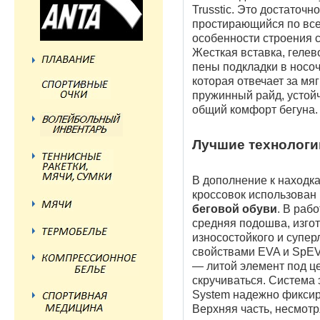
Trusstic. Это достаточн
простирающийся по все
особенности строения 
Жесткая вставка, гелев
пены подкладки в носоч
которая отвечает за мяг
пружинный райд, устойч
общий комфорт бегуна.
Лучшие технологи
В дополнение к находк
кроссовок использован
беговой обуви
. В раб
средняя подошва, изгот
износостойкого и супе
свойствами EVA и SpEVA
— литой элемент под ц
скручиваться. Система 
System надежно фиксир
Верхняя часть, несмот