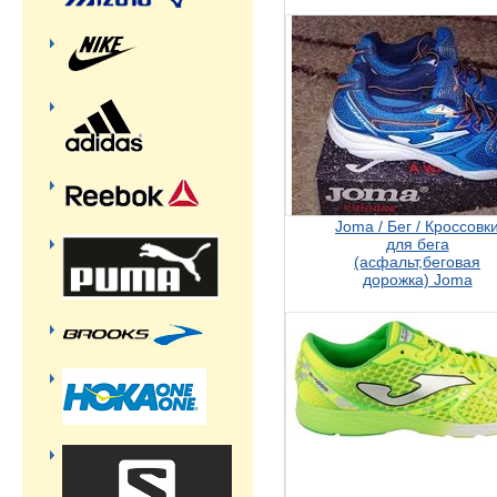
Joma / Бег / Кроссовк
для бега
(асфальт,беговая
дорожка) Joma