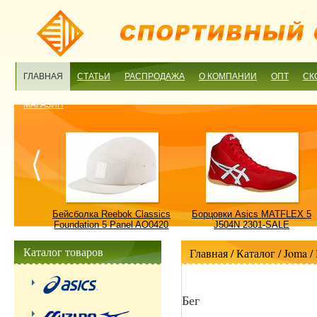
ГЛАВНАЯ
СТАТЬИ
РАСПРОДАЖА
О КОМПАНИИ
ОПТ
СК
МАГАЗИН
ulture
Бейсболка Reebok Classics
Борцовки Asics MATFLEX 5
ALE
Foundation 5 Panel AO0420
J504N 2301-SALE
OSFM-SALE
Каталог товаров
Главная
/ Каталог /
Joma
/
Бег