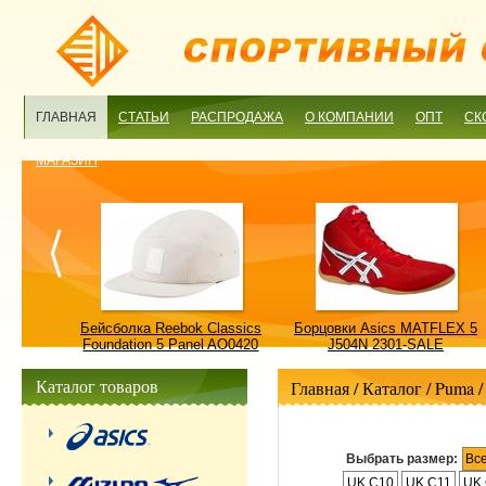
ГЛАВНАЯ
СТАТЬИ
РАСПРОДАЖА
О КОМПАНИИ
ОПТ
СК
МАГАЗИН
ulture
Бейсболка Reebok Classics
Борцовки Asics MATFLEX 5
ALE
Foundation 5 Panel AO0420
J504N 2301-SALE
OSFM-SALE
Каталог товаров
Главная
/ Каталог /
Puma
Выбрать размер:
Вс
UK C10
UK C11
UK