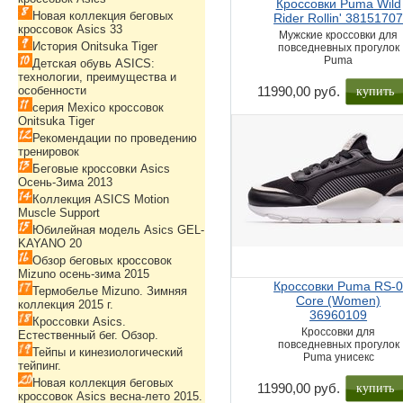
Кроссовки Puma Wild
Новая коллекция беговых
Rider Rollin' 3815170
кроссовок Asics 33
Мужские кроссовки для
История Onitsuka Tiger
повседневных прогулок
Puma
Детская обувь ASICS:
технологии, преимущества и
купить
особенности
11990,00 руб.
серия Mexico кроссовок
Onitsuka Tiger
Рекомендации по проведению
тренировок
Беговые кроссовки Asics
Осень-Зима 2013
Коллекция ASICS Motion
Muscle Support
Юбилейная модель Asics GEL-
KAYANO 20
Обзор беговых кроссовок
Mizuno осень-зима 2015
Кроссовки Puma RS-
Термобелье Mizuno. Зимняя
Core (Women)
коллекция 2015 г.
36960109
Кроссовки Asics.
Кроссовки для
Естественный бег. Обзор.
повседневных прогулок
Тейпы и кинезиологический
Puma унисекс
тейпинг.
Новая коллекция беговых
купить
11990,00 руб.
кроссовок Asics весна-лето 2015.