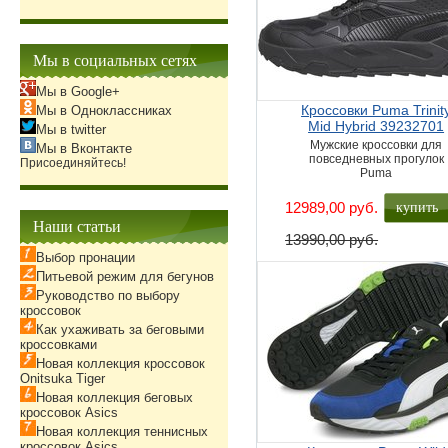
Мы в социальных сетях
Мы в Google+
Кроссовки Puma Trinit
Мы в Одноклассниках
Mid Hybrid 39232701
Мы в twitter
Мужские кроссовки для
Мы в Вконтакте
повседневных прогулок
Присоединяйтесь!
Puma
купить
12989,00 руб.
Наши статьи
13990,00 руб.
Выбор пронации
Питьевой режим для бегунов
Руководство по выбору
кроссовок
Как ухаживать за беговыми
кроссовками
Новая коллекция кроссовок
Onitsuka Tiger
Новая коллекция беговых
кроссовок Asics
Новая коллекция теннисных
кроссовок Asics