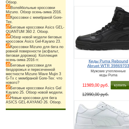
Обзор.
Волейбольные кроссовки
Mizuno. Обзор осень-зима 2016.
Кроссовки с мембраной Gore-
Tex.
Беговые кроссовки Asics GEL-
QUANTUM 360 2. Обзор.
Обзор новой модели беговых
кроссовок Asics Gel-Kayano 23.
Кроссовки Mizuno для бега по
ровной поверхности (асфальт,
беговая дорожка). Коллекция
осень-зима 2016 гг.
Кеды Puma Rebound
Беговые кроссовки для
Abrupt WTR 3986970
бездорожья и пересеченной
Мужские утепленные
местности Mizuno Wave Mujin 3
кеды Puma
G-Tx с мембраной Gore-Tex: что
нового?
купить
11989,00 руб.
Беговые кроссовки Asics Gel
Kayano 25. Обзор новой модели.
12990,00 руб.
Новые кроссовки для бега
ASICS GEL-KAYANO 26. Обзор.