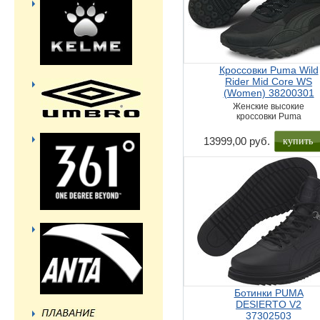
Кроссовки Puma Wild
Rider Mid Core WS
(Women) 38200301
Женские высокие
кроссовки Puma
купить
13999,00 руб.
Ботинки PUMA
DESIERTO V2
37302503