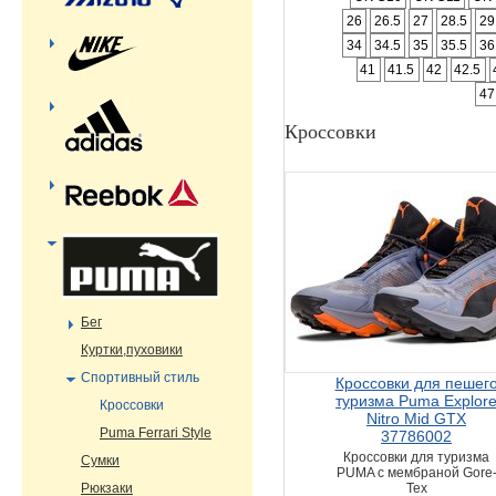
26
26.5
27
28.5
29
34
34.5
35
35.5
36
41
41.5
42
42.5
47
Кроссовки
Бег
Куртки,пуховики
Спортивный стиль
Кроссовки для пешег
туризма Puma Explor
Кроссовки
Nitro Mid GTX
Puma Ferrari Style
37786002
Кроссовки для туризма
Сумки
PUMA с мембраной Gore
Рюкзаки
Tex