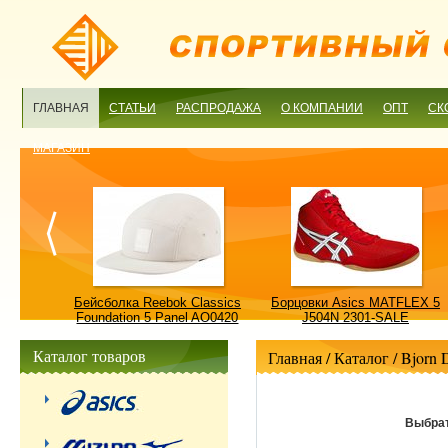
ГЛАВНАЯ
СТАТЬИ
РАСПРОДАЖА
О КОМПАНИИ
ОПТ
СК
МАГАЗИН
ulture
Бейсболка Reebok Classics
Борцовки Asics MATFLEX 5
ALE
Foundation 5 Panel AO0420
J504N 2301-SALE
OSFM-SALE
Каталог товаров
Главная
/ Каталог /
Bjorn 
Выбрат