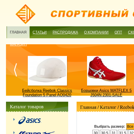
ГЛАВНАЯ
СТАТЬИ
РАСПРОДАЖА
О КОМПАНИИ
ОПТ
СК
МАГАЗИН
ulture
Бейсболка Reebok Classics
Борцовки Asics MATFLEX 5
ALE
Foundation 5 Panel AO0420
J504N 2301-SALE
OSFM-SALE
Каталог товаров
Главная
/ Каталог /
Reebo
Выбрать размер:
Все
30
30.5
31
31.5
32