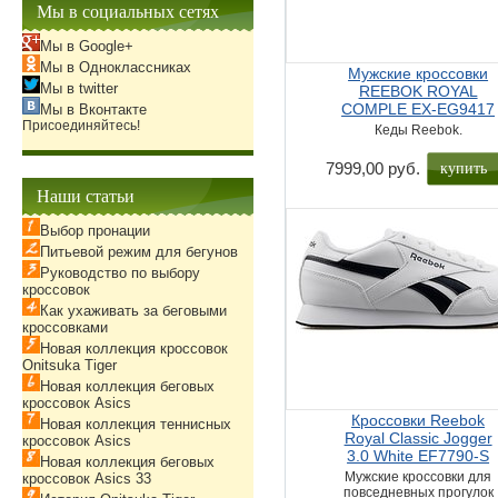
Мы в социальных сетях
Мы в Google+
Мы в Одноклассниках
Мужские кроссовки
Мы в twitter
REEBOK ROYAL
COMPLE EX-EG9417
Мы в Вконтакте
Присоединяйтесь!
Кеды Reebok.
купить
7999,00 руб.
Наши статьи
Выбор пронации
Питьевой режим для бегунов
Руководство по выбору
кроссовок
Как ухаживать за беговыми
кроссовками
Новая коллекция кроссовок
Onitsuka Tiger
Новая коллекция беговых
кроссовок Asics
Кроссовки Reebok
Новая коллекция теннисных
Royal Classic Jogger
кроссовок Asics
3.0 White EF7790-S
Новая коллекция беговых
Мужские кроссовки для
кроссовок Asics 33
повседневных прогулок