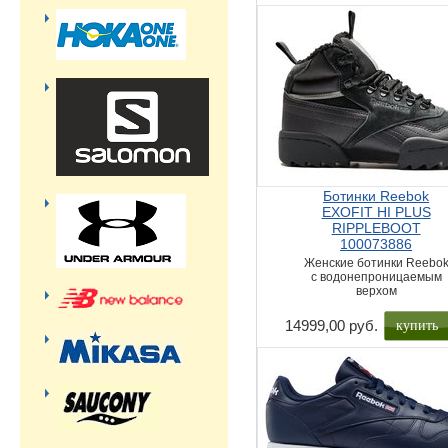
Ботинки Reebok
EXOFIT HI PLUS
RIPPLEBOOT
100073886
Женские ботинки Reebo
с водонепроницаемым
верхом
купить
14999,00 руб.