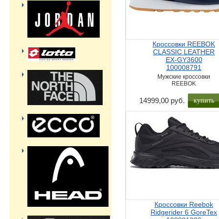
Кроссовки REEBOK
CLASSIC LEATHER
EX-GY3600
100008791
Мужские кроссовки
REEBOK
купить
14999,00 руб.
Кроссовки Reebok
Ridgerider 6 GoreTex