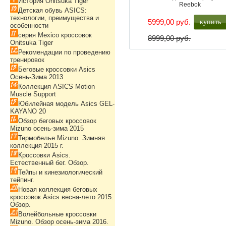
История Onitsuka Tiger
Reebok
Детская обувь ASICS:
технологии, преимущества и
купить
5999,00 руб.
особенности
серия Mexico кроссовок
8999,00 руб.
Onitsuka Tiger
Рекомендации по проведению
тренировок
Беговые кроссовки Asics
Осень-Зима 2013
Коллекция ASICS Motion
Muscle Support
Юбилейная модель Asics GEL-
KAYANO 20
Обзор беговых кроссовок
Mizuno осень-зима 2015
Термобелье Mizuno. Зимняя
коллекция 2015 г.
Кроссовки Asics.
Естественный бег. Обзор.
Тейпы и кинезиологический
тейпинг.
Новая коллекция беговых
кроссовок Asics весна-лето 2015.
Обзор.
Волейбольные кроссовки
Mizuno. Обзор осень-зима 2016.