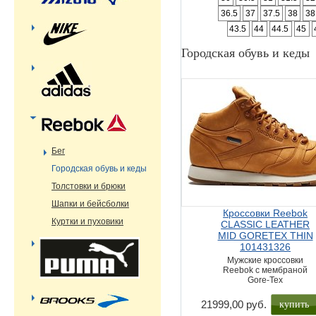
36.5
37
37.5
38
38
43.5
44
44.5
45
Городская обувь и кеды
Бег
Городская обувь и кеды
Толстовки и брюки
Шапки и бейсболки
Кроссовки Reebok
Куртки и пуховики
CLASSIC LEATHER
MID GORETEX THIN
101431326
Мужские кроссовки
Reebok с мембраной
Gore-Tex
купить
21999,00 руб.