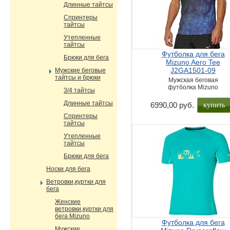
Длинные тайтсы
Спринтеры
тайтсы
Утепленные
тайтсы
Футболка для бега
Брюки для бега
Mizuno Aero Tee
J2GA1501-09
Мужские беговые
тайтсы и брюки
Мужская беговая
футболка Mizuno
3/4 тайтсы
Длинные тайтсы
купить
6990,00 руб.
Спринтеры
тайтсы
Утепленные
тайтсы
Брюки для бега
Носки для бега
Ветровки,куртки для
бега
Женские
ветровки,куртки для
бега Mizuno
Футболка для бега
Мужские