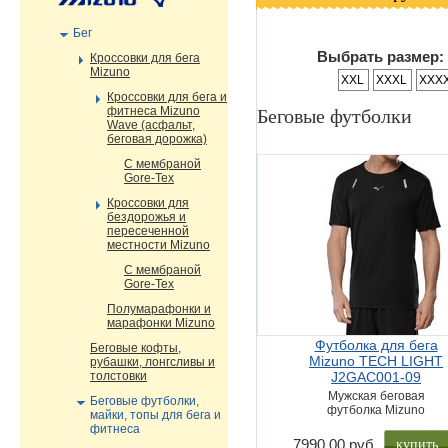
Бег
Выбрать размер:
Кроссовки для бега
Mizuno
XXL
XXXL
XXX
Кроссовки для бега и
Беговые футболки
фитнеса Mizuno
Wave (асфальт,
беговая дорожка)
С мембраной
Gore-Tex
Кроссовки для
бездорожья и
пересеченной
местности Mizuno
С мембраной
Gore-Tex
Полумарафонки и
марафонки Mizuno
Футболка для бега
Беговые кофты,
Mizuno TECH LIGHT
рубашки, лонгсливы и
толстовки
J2GAC001-09
Мужская беговая
Беговые футболки,
футболка Mizuno
майки, топы для бега и
фитнеса
купить
7990,00 руб.