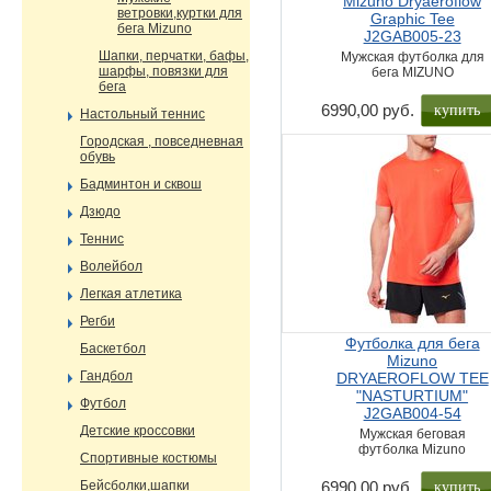
Mizuno Dryaeroflow
ветровки,куртки для
Graphic Tee
бега Mizuno
J2GAB005-23
Шапки, перчатки, бафы,
Мужская футболка для
шарфы, повязки для
бега MIZUNO
бега
купить
6990,00 руб.
Настольный теннис
Городская , повседневная
обувь
Бадминтон и сквош
Дзюдо
Теннис
Волейбол
Легкая атлетика
Регби
Футболка для бега
Баскетбол
Mizuno
Гандбол
DRYAEROFLOW TEE
"NASTURTIUM"
Футбол
J2GAB004-54
Детские кроссовки
Мужская беговая
футболка Mizuno
Спортивные костюмы
купить
Бейсболки,шапки
6990,00 руб.