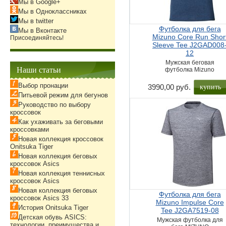
Мы в Google+
Мы в Одноклассниках
Мы в twitter
Футболка для бега
Мы в Вконтакте
Mizuno Core Run Shor
Присоединяйтесь!
Sleeve Tee J2GAD008
12
Мужская беговая
Наши статьи
футболка Mizuno
Выбор пронации
купить
3990,00 руб.
Питьевой режим для бегунов
Руководство по выбору
кроссовок
Как ухаживать за беговыми
кроссовками
Новая коллекция кроссовок
Onitsuka Tiger
Новая коллекция беговых
кроссовок Asics
Новая коллекция теннисных
кроссовок Asics
Новая коллекция беговых
Футболка для бега
кроссовок Asics 33
Mizuno Impulse Core
История Onitsuka Tiger
Tee J2GA7519-08
Детская обувь ASICS:
Мужская футболка для
технологии, преимущества и