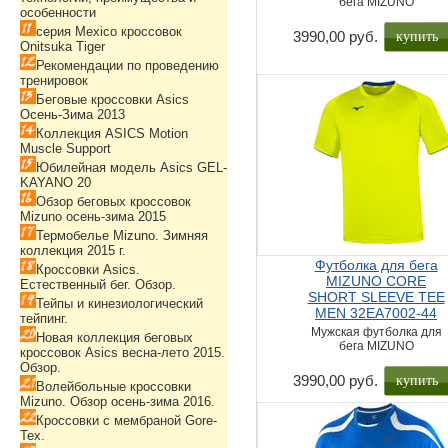
бега MIZUNO
особенности
серия Mexico кроссовок
купить
3990,00 руб.
Onitsuka Tiger
Рекомендации по проведению
тренировок
Беговые кроссовки Asics
Осень-Зима 2013
Коллекция ASICS Motion
Muscle Support
Юбилейная модель Asics GEL-
KAYANO 20
Обзор беговых кроссовок
Mizuno осень-зима 2015
Термобелье Mizuno. Зимняя
коллекция 2015 г.
Футболка для бега
Кроссовки Asics.
MIZUNO CORE
Естественный бег. Обзор.
SHORT SLEEVE TEE
Тейпы и кинезиологический
MEN 32EA7002-44
тейпинг.
Мужская футболка для
Новая коллекция беговых
бега MIZUNO
кроссовок Asics весна-лето 2015.
Обзор.
купить
3990,00 руб.
Волейбольные кроссовки
Mizuno. Обзор осень-зима 2016.
Кроссовки с мембраной Gore-
Tex.