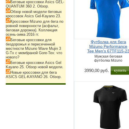
Беговые кроссовки Asics GEL-
QUANTUM 360 2. Обзор.
Обзор новой модели беговых
кроссовок Asics Gel-Kayano 23.
Кроссовки Mizuno для бега по
ровной поверхности (асфальт,
беговая дорожка). Коллекция
осень-зима 2016 гг.
Беговые кроссовки для
Футболка для бега
бездорожья и пересеченной
Mizuno Performance
местности Mizuno Wave Mujin 3
Tee Men's 67TF115-2
G-Tx с мембраной Gore-Tex: что
Мужская беговая
нового?
футболка Mizuno
Беговые кроссовки Asics Gel
Kayano 25. Обзор новой модели.
купить
3990,00 руб.
Новые кроссовки для бега
ASICS GEL-KAYANO 26. Обзор.