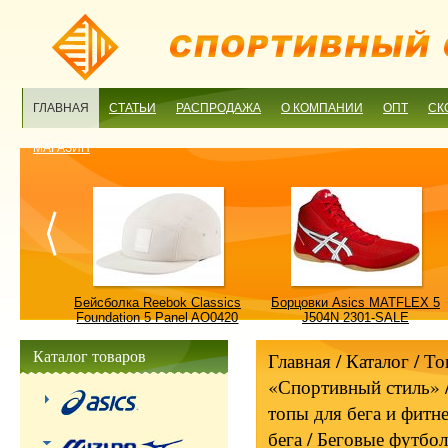
ГЛАВНАЯ
СТАТЬИ
РАСПРОДАЖА
О КОМПАНИИ
ОПТ
СК
МАГАЗИН
ulture
Бейсболка Reebok Classics
Борцовки Asics MATFLEX 5
ALE
Foundation 5 Panel AO0420
J504N 2301-SALE
OSFM-SALE
Каталог товаров
Главная
/ Каталог /
То
«Спортивный стиль»
топы для бега и фитне
бега
/
Беговые футбо