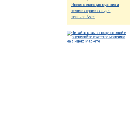
Новая коллекция мужских и
женских кроссовок для
тенниса Asics