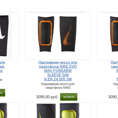
для
Нарукавник-чехол для
Нар
ain
смартфона NIKE EVO
сма
ve
MAX FOREARM
SLEEVE S/M
N.ER.24.005.SM
ля
Нарукавник-чехол для
На
смартфона NIKE
ть
3090,00 руб.
3090,