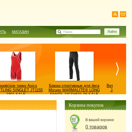
ИТЬ
МАГАЗИН
Поиск
рцовское трико Asics
Брюки спортивные для бега
Ветровка AS
TLING SINGLET JT1155
Mizuno WARMALITE® LONG
JACKET/КУ
2301-SALE
PANTS J2GD4501-09-SALE
0900
Корзина покупок
В вашей корзине
0 товаров