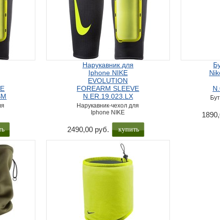
Нарукавник для
Б
Iphone NIKE
Nik
EVOLUTION
VE
FOREARM SLEEVE
N.
SM
N.ER.19.023.LX
Бут
ля
Нарукавник-чехол для
Iphone NIKE
1890,
2490,00 руб.