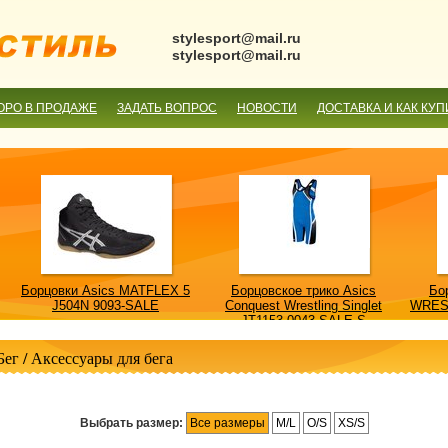
stylesport@mail.ru
stylesport@mail.ru
ОРО В ПРОДАЖЕ
ЗАДАТЬ ВОПРОС
НОВОСТИ
ДОСТАВКА И КАК КУП
Борцовки Asics MATFLEX 5
Борцовское трико Asics
Бо
J504N 9093-SALE
Conquest Wrestling Singlet
WRES
JT1153 0043-SALE-S
Бег
/
Аксессуары для бега
Выбрать размер:
Все размеры
M/L
O/S
XS/S