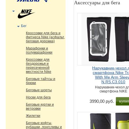
Аксессуары для бега
Бег
Кроссовки для бега и
фитнеса Nike (асфальт,
беговая дорожка)
Марафонки и
полумарафонки
Кроссовки для
бездорожья и
пересеченной
Нарукавник-чехол 
местности Nike
смартфона Nike Tr
With Me Arm Slee
Беговые тайтсы и
N.RS.C3.010
брюки
Нарукавник-чехол д
Беговые шорты
смартфона NIKE
Носки для бега
купи
3990,00 руб.
Беговые куртки и
ветровки
Жилетки
Беговые кофты,
рубашки, лонгсливы и