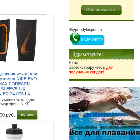
Оформить заказ
Skype: stylesport.ru
Здравствуйте!
Вход
Зарегистрируйтесь
для
получения скидок!
укавник-чехол для
ртфона NIKE EVO
MAX FOREARM
SLEEVE L/XL
N.ER.24.005.LX
рукавник-чехол для
смартфона NIKE
00 руб.