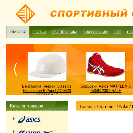
ГЛАВНАЯ
СТАТЬИ
РАСПРОДАЖА
О КОМПАНИИ
ОПТ
СК
ulture
Бейсболка Reebok Classics
Борцовки Asics MATFLEX 5
ALE
Foundation 5 Panel AO0420
J504N 2301-SALE
OSFM-SALE
Каталог товаров
Главная
/ Каталог /
Nike
/