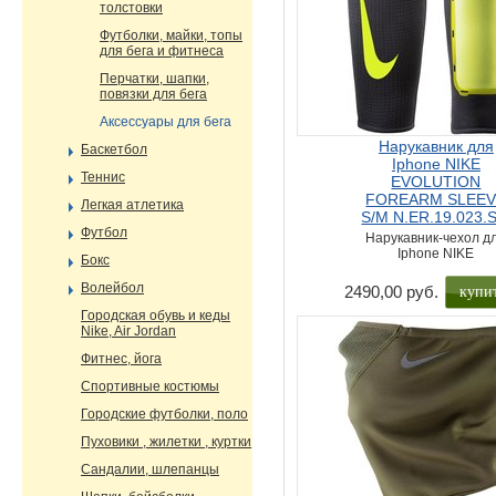
толстовки
Футболки, майки, топы
для бега и фитнеса
Перчатки, шапки,
повязки для бега
Аксессуары для бега
Нарукавник для
Баскетбол
Iphone NIKE
Теннис
EVOLUTION
FOREARM SLEE
Легкая атлетика
S/M N.ER.19.023.
Футбол
Нарукавник-чехол д
Iphone NIKE
Бокс
Волейбол
2490,00 руб.
Городская обувь и кеды
Nike, Air Jordan
Фитнес, йога
Спортивные костюмы
Городские футболки, поло
Пуховики , жилетки , куртки
Сандалии, шлепанцы