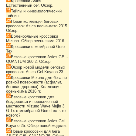
Кроссовки Asics.
Естественный бег. Обзор.
Тейпы и кинезиологический
тейпинг.
Новая коллекция беговых
кроссовок Asics весна-лето 2015.
Обзор.
Волейбольные кроссовки
Mizuno. Обзор осень-зима 2016.
Кроссовки с мембраной Gore-
Tex.
Беговые кроссовки Asics GEL-
QUANTUM 360 2. Обзор.
Обзор новой модели беговых
кроссовок Asics Gel-Kayano 23.
Кроссовки Mizuno для бега по
ровной поверхности (асфальт,
беговая дорожка). Коллекция
осень-зима 2016 гг.
Беговые кроссовки для
бездорожья и пересеченной
местности Mizuno Wave Mujin 3
G-Tx с мембраной Gore-Tex: что
нового?
Беговые кроссовки Asics Gel
Kayano 25. Обзор новой модели.
Новые кроссовки для бега
ASICS GEL-KAYANO 26. Обзор.