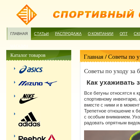
ГЛАВНАЯ
СТАТЬИ
РАСПРОДАЖА
О КОМПАНИИ
ОПТ
СК
МАГАЗИН
Каталог товаров
Главная
/ Советы по у
Советы по уходу за 
Как ухаживать 
Все бегуны относятся к к
спортивному инвентарю, а
вместе с ними и в момент
Трепетное отношение к бе
с особым вниманием. Ухо
радовать опрятным видом