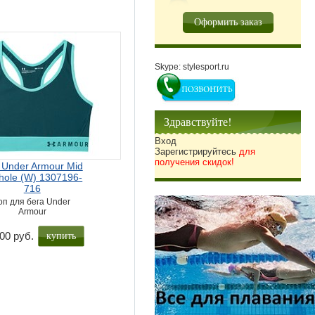
Оформить заказ
Skype: stylesport.ru
Здравствуйте!
Вход
Зарегистрируйтесь
для
получения скидок!
 Under Armour Mid
hole (W) 1307196-
716
оп для бега Under
Armour
купить
00 руб.