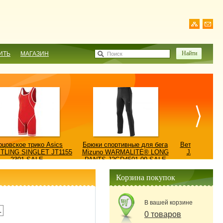
ИТЬ
МАГАЗИН
Поиск
рцовское трико Asics
Брюки спортивные для бега
Ветровка AS
TLING SINGLET JT1155
Mizuno WARMALITE® LONG
JACKET/КУ
2301-SALE
PANTS J2GD4501-09-SALE
0900
Корзина покупок
В вашей корзине
L
0 товаров