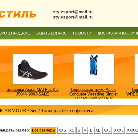
stylesport@mail.ru
stylesport@mail.ru
ОРО В ПРОДАЖЕ
ЗАДАТЬ ВОПРОС
НОВОСТИ
ДОСТАВКА И КАК КУП
Борцовки Asics MATFLEX 5
Борцовское трико Asics
Бо
J504N 9093-SALE
Conquest Wrestling Singlet
WRES
JT1153 0043-SALE-S
R ARMOUR
/
Бег
/
Топы для бега и фитнеса
Выбрать размер:
Все размеры
XXS
XS
S
M
L
XL
XXL
XXXL
XXXX