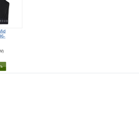
Mid
96-
r
(W)
ть