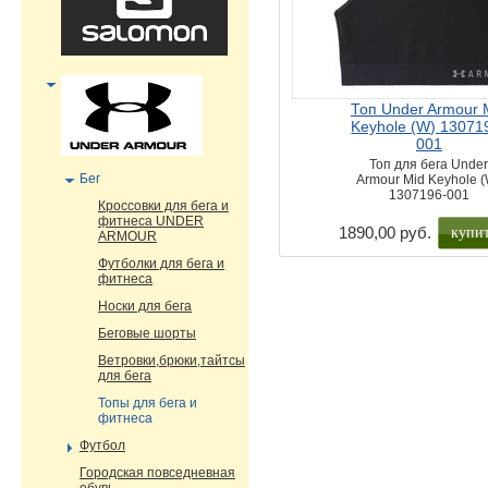
Топ Under Armour 
Keyhole (W) 13071
001
Топ для бега Unde
Бег
Armour Mid Keyhole 
1307196-001
Кроссовки для бега и
фитнеса UNDER
купи
1890,00 руб.
ARMOUR
Футболки для бега и
фитнеса
Носки для бега
Беговые шорты
Ветровки,брюки,тайтсы
для бега
Топы для бега и
фитнеса
Футбол
Городская повседневная