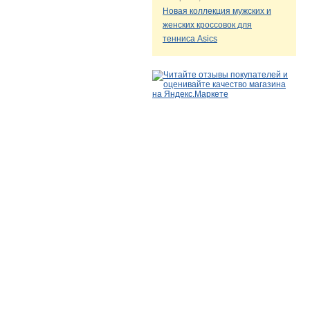
Новая коллекция мужских и
женских кроссовок для
тенниса Asics