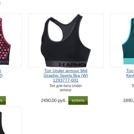
а
r
Топ Under armour Mid
Топ
W)
Graphic Sports Bra (W)
Key
1293777-001
r
Топ для бега Under
Т
armour
ть
купить
2490,00 руб.
1890,