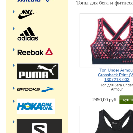
Топы для бега и фитнес
Топ Under Armou
Crossback Print (
1307213-003
Топ для бега Unde
Armour
купи
2490,00 руб.