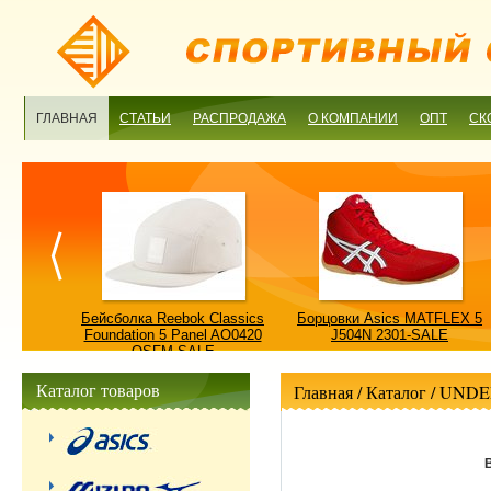
ГЛАВНАЯ
СТАТЬИ
РАСПРОДАЖА
О КОМПАНИИ
ОПТ
СК
ulture
Бейсболка Reebok Classics
Борцовки Asics MATFLEX 5
ALE
Foundation 5 Panel AO0420
J504N 2301-SALE
OSFM-SALE
Каталог товаров
Главная
/ Каталог /
UNDE