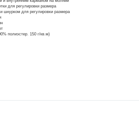
и и внутренним карманом на молнии
ртки для регулировки размера
и шнурком для регулировки размера
и
ин
рт
0% полиэстер. 150 г/кв.м)