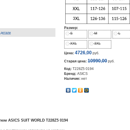
Размер:
 детали
S
M
L
XXL
3XL
4726,00
Цена:
руб.
10990,00
Старая цена:
руб.
Код:
T228Z5 0194
Бренд:
ASICS
Наличие:
нет
тюм ASICS SUIT WORLD T228Z5 0194