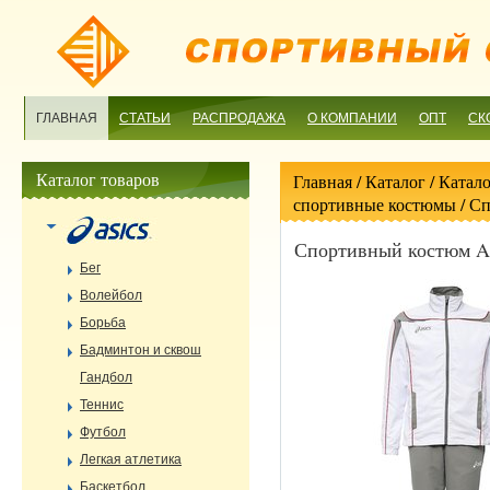
ГЛАВНАЯ
СТАТЬИ
РАСПРОДАЖА
О КОМПАНИИ
ОПТ
СК
Каталог товаров
Главная
/ Каталог /
Катало
спортивные костюмы
/ С
Спортивный костюм 
Бег
Волейбол
Борьба
Бадминтон и сквош
Гандбол
Теннис
Футбол
Легкая атлетика
Баскетбол