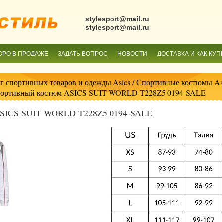
stylesport@mail.ru
stylesport@mail.ru
ОРО В ПРОДАЖЕ
ЗАДАТЬ ВОПРОС
НОВОСТИ
ДОСТАВКА И КАК КУП
г спортивных товаров и одежды Asics
/
Спортивные костюмы As
портивный костюм ASICS SUIT WORLD T228Z5 0194-SALE
ASICS SUIT WORLD T228Z5 0194-SALE