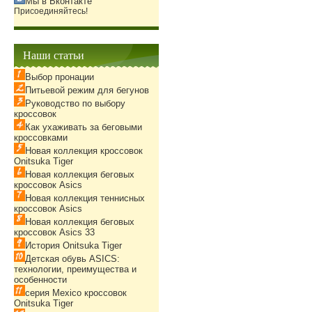
Мы в Вконтакте
Присоединяйтесь!
Наши статьи
Выбор пронации
Питьевой режим для бегунов
Руководство по выбору
кроссовок
Как ухаживать за беговыми
кроссовками
Новая коллекция кроссовок
Onitsuka Tiger
Новая коллекция беговых
кроссовок Asics
Новая коллекция теннисных
кроссовок Asics
Новая коллекция беговых
кроссовок Asics 33
История Onitsuka Tiger
Детская обувь ASICS:
технологии, преимущества и
особенности
серия Mexico кроссовок
Onitsuka Tiger