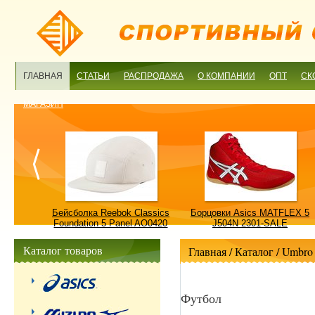
ГЛАВНАЯ
СТАТЬИ
РАСПРОДАЖА
О КОМПАНИИ
ОПТ
СК
МАГАЗИН
ulture
Бейсболка Reebok Classics
Борцовки Asics MATFLEX 5
ALE
Foundation 5 Panel AO0420
J504N 2301-SALE
OSFM-SALE
Каталог товаров
Главная
/ Каталог /
Umbro
Футбол