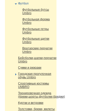
Футбол
Футбольные бутсы
Umbro
Футбольная форма
Umbro
Футбольные гетры
Umbro
Футбольные щитки
Umbro
Вратарские перчатки
Umbro
Бейсболки,шапки,перчатки
Umbro
Сумки и рюкзаки
Городская прогулочная
обувь Umbro
Спортивные костюмы
UMBRO
Тренировочная одежда
(брюки,шорты,футболки,бриджи)
Куртки и ветровки
Толстовки, брюки, жилеты