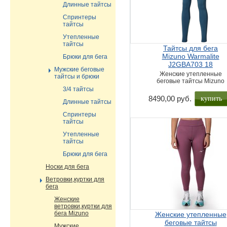
Длинные тайтсы
Спринтеры
тайтсы
Утепленные
тайтсы
Тайтсы для бега
Mizuno Warmalite
Брюки для бега
J2GBA703 18
Мужские беговые
Женские утепленные
тайтсы и брюки
беговые тайтсы Mizuno
3/4 тайтсы
купить
8490,00 руб.
Длинные тайтсы
Спринтеры
тайтсы
Утепленные
тайтсы
Брюки для бега
Носки для бега
Ветровки,куртки для
бега
Женские
ветровки,куртки для
бега Mizuno
Женские утепленные
беговые тайтсы
Мужские