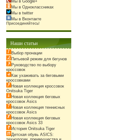
Мы в Google+
Мы в Одноклассниках
Мы в twitter
Мы в Вконтакте
Присоединяйтесь!
Наши статьи
Выбор пронации
Питьевой режим для бегунов
Руководство по выбору
кроссовок
Как ухаживать за беговыми
кроссовками
Новая коллекция кроссовок
Onitsuka Tiger
Новая коллекция беговых
кроссовок Asics
Новая коллекция теннисных
кроссовок Asics
Новая коллекция беговых
кроссовок Asics 33
История Onitsuka Tiger
Детская обувь ASICS:
технологии, преимущества и