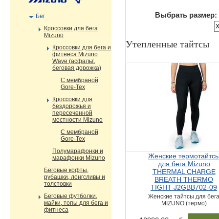
Выбрать размер:
Бег
Кроссовки для бега
Mizuno
Утепленные тайтсы
Кроссовки для бега и
фитнеса Mizuno
Wave (асфальт,
беговая дорожка)
С мембраной
Gore-Tex
Кроссовки для
бездорожья и
пересеченной
местности Mizuno
С мембраной
Gore-Tex
Полумарафонки и
Женские термотайтс
марафонки Mizuno
для бега Mizuno
Беговые кофты,
THERMAL CHARGE
рубашки, лонгсливы и
BREATH THERMO
толстовки
TIGHT J2GBB702-09
Беговые футболки,
Женские тайтсы для бег
майки, топы для бега и
MIZUNO (термо)
фитнеса