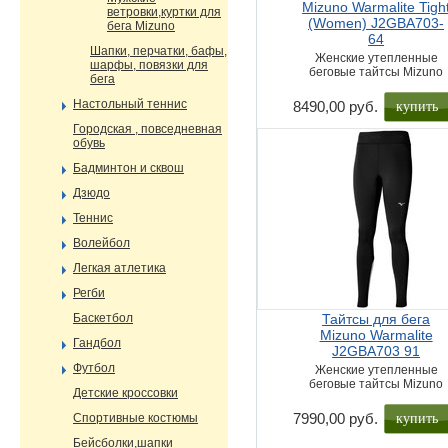
Mizuno Warmalite Tigh
ветровки,куртки для
(Women) J2GBA703-
бега Mizuno
64
Шапки, перчатки, бафы,
Женские утепленные
шарфы, повязки для
беговые тайтсы Mizuno
бега
купить
Настольный теннис
8490,00 руб.
Городская , повседневная
обувь
Бадминтон и сквош
Дзюдо
Теннис
Волейбол
Легкая атлетика
Регби
Баскетбол
Тайтсы для бега
Mizuno Warmalite
Гандбол
J2GBA703 91
Футбол
Женские утепленные
беговые тайтсы Mizuno
Детские кроссовки
купить
7990,00 руб.
Спортивные костюмы
Бейсболки,шапки