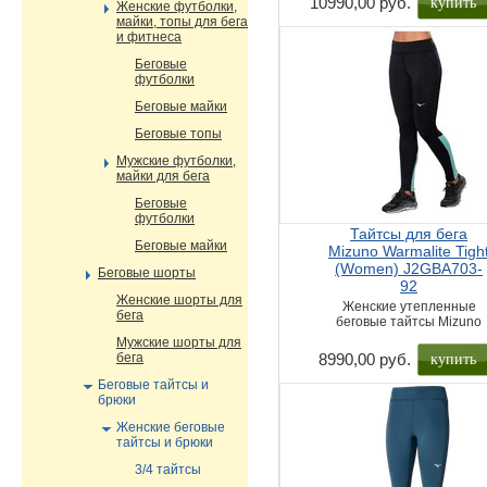
купить
10990,00 руб.
Женские футболки,
майки, топы для бега
и фитнеса
Беговые
футболки
Беговые майки
Беговые топы
Мужские футболки,
майки для бега
Беговые
футболки
Тайтсы для бега
Беговые майки
Mizuno Warmalite Tigh
(Women) J2GBA703-
Беговые шорты
92
Женские шорты для
Женские утепленные
бега
беговые тайтсы Mizuno
Мужские шорты для
купить
бега
8990,00 руб.
Беговые тайтсы и
брюки
Женские беговые
тайтсы и брюки
3/4 тайтсы