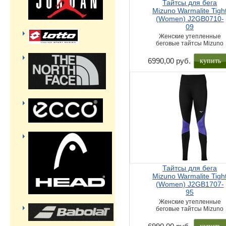
Тайтсы для бега
Mizuno Warmalite Tigh
(Women) J2GB0710-
09
Женские утепленные
беговые тайтсы Mizuno
купить
6990,00 руб.
Тайтсы для бега
Mizuno Warmalite Tigh
(Women) J2GB1707-
95
Женские утепленные
беговые тайтсы Mizuno
купить