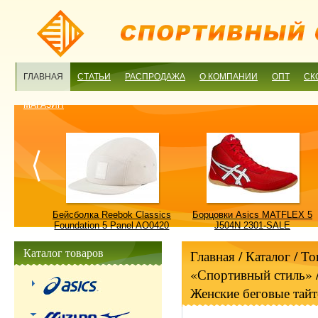
ГЛАВНАЯ
СТАТЬИ
РАСПРОДАЖА
О КОМПАНИИ
ОПТ
СК
МАГАЗИН
ulture
Бейсболка Reebok Classics
Борцовки Asics MATFLEX 5
ALE
Foundation 5 Panel AO0420
J504N 2301-SALE
OSFM-SALE
Каталог товаров
Главная
/ Каталог /
То
«Спортивный стиль»
Женские беговые тай