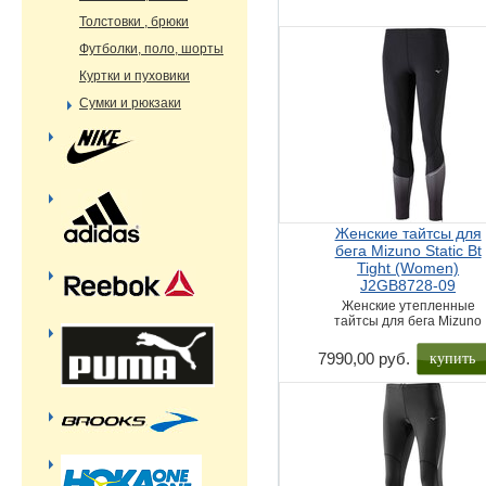
Толстовки , брюки
Футболки, поло, шорты
Куртки и пуховики
Сумки и рюкзаки
Женские тайтсы для
бега Mizuno Static Bt
Tight (Women)
J2GB8728-09
Женские утепленные
тайтсы для бега Mizuno
купить
7990,00 руб.