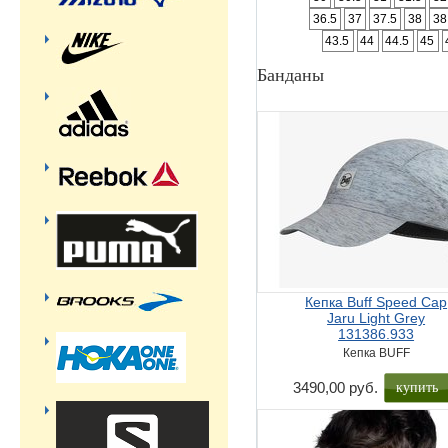
36.5
37
37.5
38
38
43.5
44
44.5
45
Банданы
Кепка Buff Speed Cap
Jaru Light Grey
131386.933
Кепка BUFF
купить
3490,00 руб.