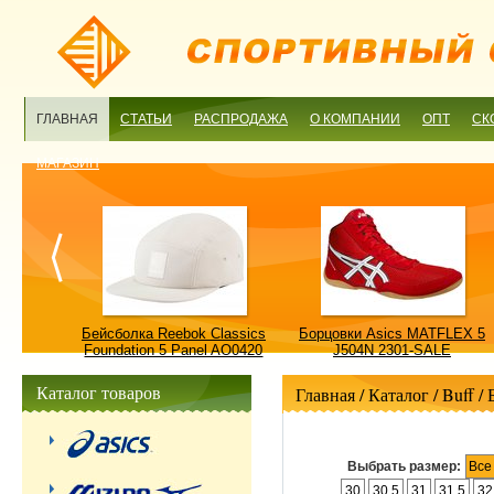
ГЛАВНАЯ
СТАТЬИ
РАСПРОДАЖА
О КОМПАНИИ
ОПТ
СК
МАГАЗИН
ulture
Бейсболка Reebok Classics
Борцовки Asics MATFLEX 5
ALE
Foundation 5 Panel AO0420
J504N 2301-SALE
OSFM-SALE
Каталог товаров
Главная
/ Каталог /
Buff
/
Выбрать размер:
Все
30
30.5
31
31.5
32