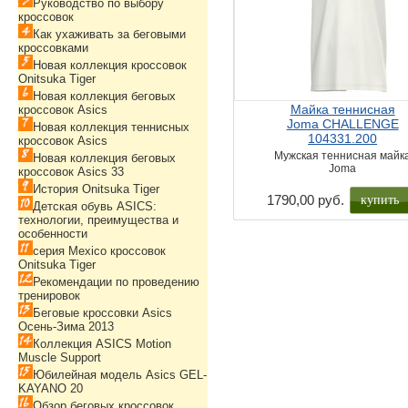
Руководство по выбору
кроссовок
Как ухаживать за беговыми
кроссовками
Новая коллекция кроссовок
Onitsuka Tiger
Новая коллекция беговых
Майка теннисная
кроссовок Asics
Joma CHALLENGE
Новая коллекция теннисных
104331.200
кроссовок Asics
Мужская теннисная майк
Новая коллекция беговых
Joma
кроссовок Asics 33
История Onitsuka Tiger
купить
1790,00 руб.
Детская обувь ASICS:
технологии, преимущества и
особенности
серия Mexico кроссовок
Onitsuka Tiger
Рекомендации по проведению
тренировок
Беговые кроссовки Asics
Осень-Зима 2013
Коллекция ASICS Motion
Muscle Support
Юбилейная модель Asics GEL-
KAYANO 20
Обзор беговых кроссовок