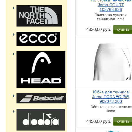
Толстовка теннисная
Joma COURT
103768.836
Толстовка мужская
теннисная Joma
купить
4930,00 руб.
Юбка для тенниса
Joma TORNEO (W)
902073.200
Юбка теннисная женска
Joma
купить
4490,00 руб.