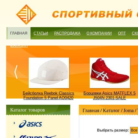
ГЛАВНАЯ
СТАТЬИ
РАСПРОДАЖА
О КОМПАНИИ
ОПТ
СК
МАГАЗИН
ulture
Бейсболка Reebok Classics
Борцовки Asics MATFLEX 5
ALE
Foundation 5 Panel AO0420
J504N 2301-SALE
OSFM-SALE
Каталог товаров
Главная
/ Каталог /
Joma
/
Выбрать размер:
Все