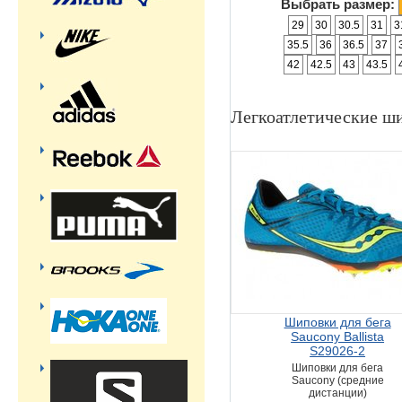
Выбрать размер:
29
30
30.5
31
3
35.5
36
36.5
37
42
42.5
43
43.5
Легкоатлетические ш
Шиповки для бега
Saucony Ballista
S29026-2
Шиповки для бега
Saucony (средние
дистанции)