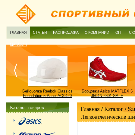
ГЛАВНАЯ
СТАТЬИ
РАСПРОДАЖА
О КОМПАНИИ
ОПТ
СК
МАГАЗИН
ulture
Бейсболка Reebok Classics
Борцовки Asics MATFLEX 5
ALE
Foundation 5 Panel AO0420
J504N 2301-SALE
OSFM-SALE
Каталог товаров
Главная
/ Каталог /
Sa
Легкоатлетические ш