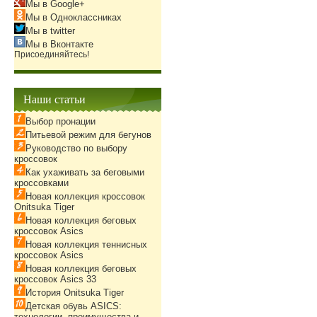
Мы в Google+
Мы в Одноклассниках
Мы в twitter
Мы в Вконтакте
Присоединяйтесь!
Наши статьи
Выбор пронации
Питьевой режим для бегунов
Руководство по выбору
кроссовок
Как ухаживать за беговыми
кроссовками
Новая коллекция кроссовок
Onitsuka Tiger
Новая коллекция беговых
кроссовок Asics
Новая коллекция теннисных
кроссовок Asics
Новая коллекция беговых
кроссовок Asics 33
История Onitsuka Tiger
Детская обувь ASICS:
технологии, преимущества и