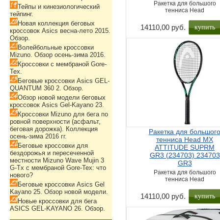
Ракетка для большого
Тейпы и кинезиологический
тенниса Head
тейпинг.
Новая коллекция беговых
купить
14110,00 руб.
кроссовок Asics весна-лето 2015.
Обзор.
Волейбольные кроссовки
Mizuno. Обзор осень-зима 2016.
Кроссовки с мембраной Gore-
Tex.
Беговые кроссовки Asics GEL-
QUANTUM 360 2. Обзор.
Обзор новой модели беговых
кроссовок Asics Gel-Kayano 23.
Кроссовки Mizuno для бега по
ровной поверхности (асфальт,
беговая дорожка). Коллекция
Ракетка для большог
осень-зима 2016 гг.
тенниса Head MX
Беговые кроссовки для
ATTITUDE SUPRM
бездорожья и пересеченной
GR3 (234703) 234703
местности Mizuno Wave Mujin 3
GR3
G-Tx с мембраной Gore-Tex: что
Ракетка для большого
нового?
тенниса Head
Беговые кроссовки Asics Gel
Kayano 25. Обзор новой модели.
купить
14110,00 руб.
Новые кроссовки для бега
ASICS GEL-KAYANO 26. Обзор.