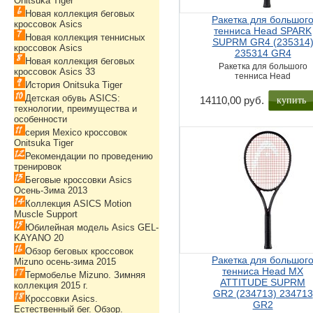
Onitsuka Tiger
Новая коллекция беговых
Ракетка для большог
кроссовок Asics
тенниса Head SPARK
Новая коллекция теннисных
SUPRM GR4 (235314
кроссовок Asics
235314 GR4
Новая коллекция беговых
Ракетка для большого
кроссовок Asics 33
тенниса Head
История Onitsuka Tiger
Детская обувь ASICS:
купить
14110,00 руб.
технологии, преимущества и
особенности
серия Mexico кроссовок
Onitsuka Tiger
Рекомендации по проведению
тренировок
Беговые кроссовки Asics
Осень-Зима 2013
Коллекция ASICS Motion
Muscle Support
Юбилейная модель Asics GEL-
KAYANO 20
Обзор беговых кроссовок
Ракетка для большог
Mizuno осень-зима 2015
тенниса Head MX
Термобелье Mizuno. Зимняя
ATTITUDE SUPRM
коллекция 2015 г.
GR2 (234713) 234713
Кроссовки Asics.
GR2
Естественный бег. Обзор.