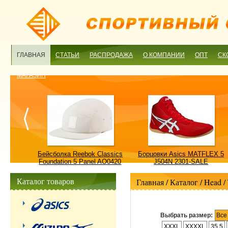
ГЛАВНАЯ
СТАТЬИ
РАСПРОДАЖА
О КОМПАНИИ
ОПТ
СК
МАГАЗИН
ulture
Бейсболка Reebok Classics
Борцовки Asics MATFLEX 5
ALE
Foundation 5 Panel AO0420
J504N 2301-SALE
OSFM-SALE
Каталог товаров
Главная
/ Каталог /
Head
/
Выбрать размер:
Все
XXXL
XXXXL
35.5