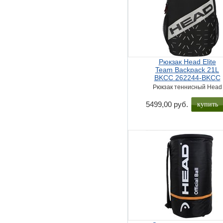
Рюкзак Head Elite
Team Backpack 21L
BKCC 262244-BKCC
Рюкзак теннисный Head
купить
5499,00 руб.