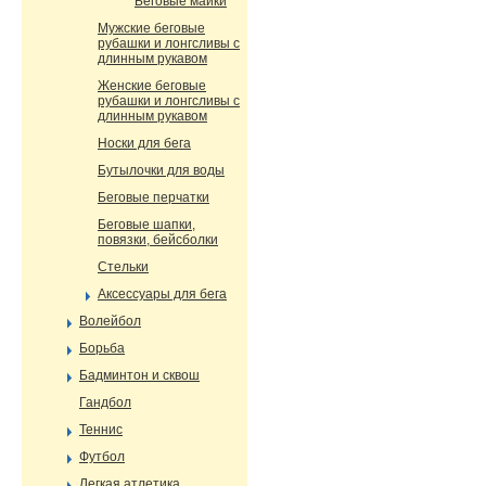
Беговые майки
Мужские беговые
рубашки и лонгсливы с
длинным рукавом
Женские беговые
рубашки и лонгсливы с
длинным рукавом
Носки для бега
Бутылочки для воды
Беговые перчатки
Беговые шапки,
повязки, бейсболки
Стельки
Аксессуары для бега
Волейбол
Борьба
Бадминтон и сквош
Гандбол
Теннис
Футбол
Легкая атлетика