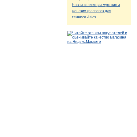
Новая коллекция мужских и
женских кроссовок для
тенниса Asics