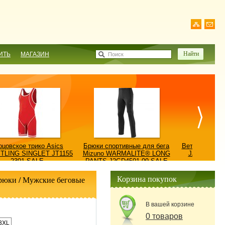
ИТЬ
МАГАЗИН
Поиск
рцовское трико Asics
Брюки спортивные для бега
Ветровка AS
TLING SINGLET JT1155
Mizuno WARMALITE® LONG
JACKET/КУ
2301-SALE
PANTS J2GD4501-09-SALE
0900
Корзина покупок
брюки
/
Мужские беговые
В вашей корзине
0 товаров
3XL