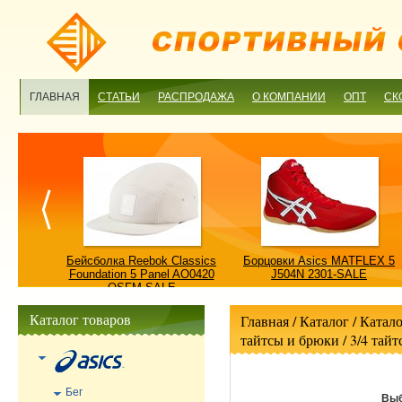
ГЛАВНАЯ
СТАТЬИ
РАСПРОДАЖА
О КОМПАНИИ
ОПТ
СК
ulture
Бейсболка Reebok Classics
Борцовки Asics MATFLEX 5
ALE
Foundation 5 Panel AO0420
J504N 2301-SALE
OSFM-SALE
Каталог товаров
Главная
/ Каталог /
Катало
тайтсы и брюки
/
3/4 тайт
Бег
Выб