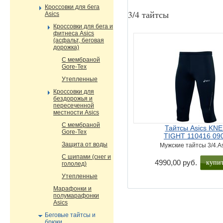
Кроссовки для бега
3/4 тайтсы
Asics
Кроссовки для бега и
фитнеса Asics
(асфальт, беговая
дорожка)
С мембраной
Gore-Tex
Утепленные
Кроссовки для
бездорожья и
пересеченной
местности Asics
С мембраной
Тайтсы Asics KN
Gore-Tex
TIGHT 110416 09
Защита от воды
Мужские тайтсы 3/4.A
С шипами (снег и
купи
4990,00 руб.
гололед)
Утепленные
Марафонки и
полумарафонки
Asics
Беговые тайтсы и
брюки