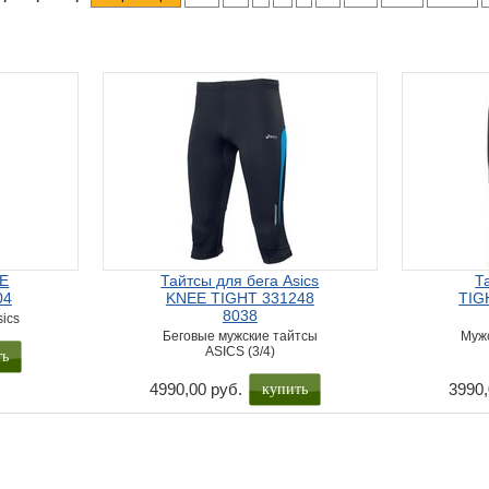
EE
Тайтсы для бега Asics
Т
04
KNEE TIGHT 331248
TIG
8038
sics
Беговые мужские тайтсы
Муж
ASICS (3/4)
ть
купить
4990,00 руб.
3990,