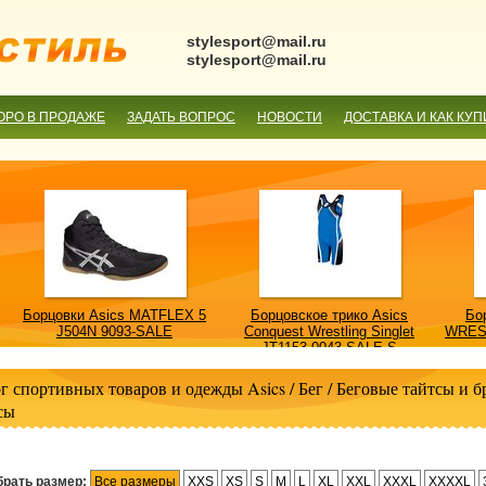
stylesport@mail.ru
stylesport@mail.ru
ОРО В ПРОДАЖЕ
ЗАДАТЬ ВОПРОС
НОВОСТИ
ДОСТАВКА И КАК КУП
Борцовки Asics MATFLEX 5
Борцовское трико Asics
Бо
J504N 9093-SALE
Conquest Wrestling Singlet
WRES
JT1153 0043-SALE-S
г спортивных товаров и одежды Asics
/
Бег
/
Беговые тайтсы и 
сы
рать размер:
Все размеры
XXS
XS
S
M
L
XL
XXL
XXXL
XXXXL