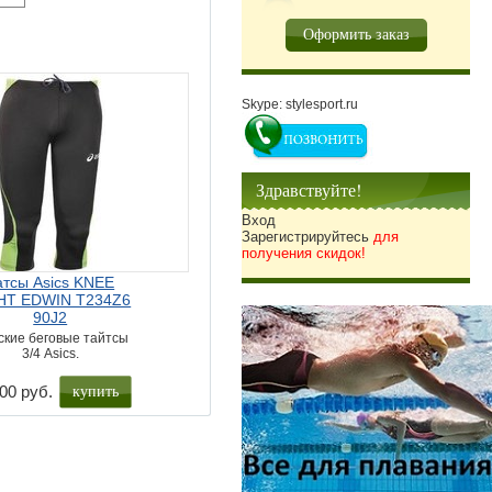
Оформить заказ
Skype: stylesport.ru
Здравствуйте!
Вход
Зарегистрируйтесь
для
получения скидок!
атсы Asics KNEE
HT EDWIN T234Z6
90J2
ские беговые тайтсы
3/4 Asics.
купить
00 руб.