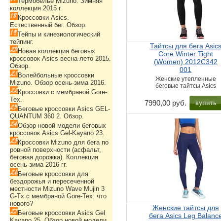
Термобелье Mizuno. Зимняя
коллекция 2015 г.
Кроссовки Asics.
Естественный бег. Обзор.
Тейпы и кинезиологический
тейпинг.
Тайтсы для бега Asic
Новая коллекция беговых
Core Winter Tight
кроссовок Asics весна-лето 2015.
(Women) 2012C342
Обзор.
001
Волейбольные кроссовки
Женские утепленные
Mizuno. Обзор осень-зима 2016.
беговые тайтсы Asics
Кроссовки с мембраной Gore-
Tex.
купить
7990,00 руб.
Беговые кроссовки Asics GEL-
QUANTUM 360 2. Обзор.
Обзор новой модели беговых
кроссовок Asics Gel-Kayano 23.
Кроссовки Mizuno для бега по
ровной поверхности (асфальт,
беговая дорожка). Коллекция
осень-зима 2016 гг.
Беговые кроссовки для
бездорожья и пересеченной
местности Mizuno Wave Mujin 3
G-Tx с мембраной Gore-Tex: что
нового?
Женские тайтсы для
Беговые кроссовки Asics Gel
бега Asics Leg Balanc
Kayano 25. Обзор новой модели.