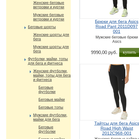
Женские беговые
ветровки и куртки
Мужские беговые
ветровки и куртки
Брюки для бега Asics
Road Pant 2011D097
Беговые шорты
001
Женские шорты для
Мужские беговые брюки
бега
Asics
Мужские шорты для
бега
купить
9990,00 руб.
Футболки, майки, топы
для бега и фитнеса
Женские футболки,
майки, топы для бега
и фитнеса
Беговые
футболки
Беговые майки
Беговые топы
Мужские футболки,
майки для бега
Тайтсы для бега Asic
Беговые
Road High Waist
футболки
2012C968-001