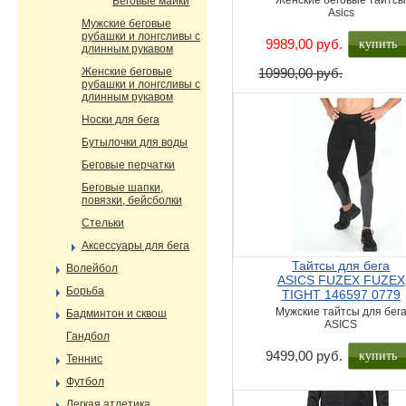
Женские беговые тайтс
Беговые майки
Asics
Мужские беговые
рубашки и лонгсливы с
купить
9989,00 руб.
длинным рукавом
Женские беговые
10990,00 руб.
рубашки и лонгсливы с
длинным рукавом
Носки для бега
Бутылочки для воды
Беговые перчатки
Беговые шапки,
повязки, бейсболки
Стельки
Аксессуары для бега
Тайтсы для бега
Волейбол
ASICS FUZEX FUZEX
Борьба
TIGHT 146597 0779
Мужские тайтсы для бег
Бадминтон и сквош
ASICS
Гандбол
купить
9499,00 руб.
Теннис
Футбол
Легкая атлетика