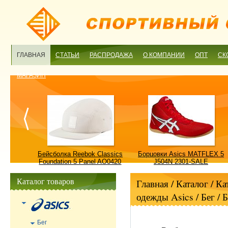
ГЛАВНАЯ
СТАТЬИ
РАСПРОДАЖА
О КОМПАНИИ
ОПТ
СК
МАГАЗИН
ulture
Бейсболка Reebok Classics
Борцовки Asics MATFLEX 5
ALE
Foundation 5 Panel AO0420
J504N 2301-SALE
OSFM-SALE
Каталог товаров
Главная
/ Каталог /
Ка
одежды Asics
/
Бег
/
Б
Бег