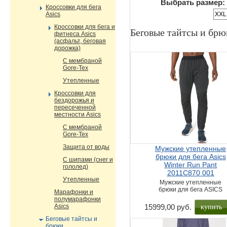
Выбрать размер:
Кроссовки для бега
Asics
XXL
Кроссовки для бега и
Беговые тайтсы и брю
фитнеса Asics
(асфальт, беговая
дорожка)
С мембраной
Gore-Tex
Утепленные
Кроссовки для
бездорожья и
пересеченной
местности Asics
С мембраной
Gore-Tex
Защита от воды
Мужские утепленные
брюки для бега Asics
С шипами (снег и
Winter Run Pant
гололед)
2011C870 001
Утепленные
Мужские утепленные
брюки для бега ASICS
Марафонки и
полумарафонки
купить
Asics
15999,00 руб.
Беговые тайтсы и
брюки