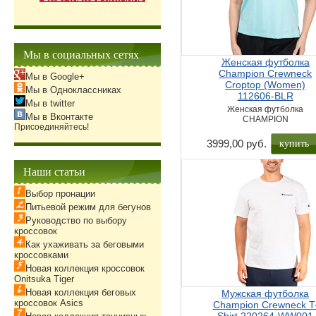
Мы в социальных сетях
Женская футболка
Champion Crewneck
Мы в Google+
Croptop (Women)
Мы в Одноклассниках
112606-BLR
Мы в twitter
Женская футболка
Мы в Вконтакте
CHAMPION
Присоединяйтесь!
купить
3999,00 руб.
Наши статьи
Выбор пронации
Питьевой режим для бегунов
Руководство по выбору
кроссовок
Как ухаживать за беговыми
кроссовками
Новая коллекция кроссовок
Onitsuka Tiger
Новая коллекция беговых
Мужская футболка
кроссовок Asics
Champion Crewneck T