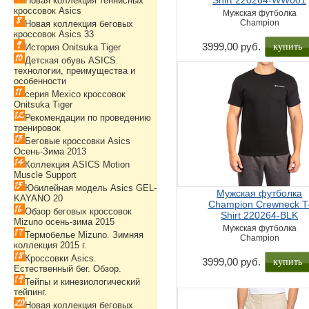
Shirt 220264-WW001
Новая коллекция теннисных
кроссовок Asics
Мужская футболка
Champion
Новая коллекция беговых
кроссовок Asics 33
купить
3999,00 руб.
История Onitsuka Tiger
Детская обувь ASICS:
технологии, преимущества и
особенности
серия Mexico кроссовок
Onitsuka Tiger
Рекомендации по проведению
тренировок
Беговые кроссовки Asics
Осень-Зима 2013
Коллекция ASICS Motion
Muscle Support
Юбилейная модель Asics GEL-
Мужская футболка
KAYANO 20
Champion Crewneck T
Обзор беговых кроссовок
Shirt 220264-BLK
Mizuno осень-зима 2015
Мужская футболка
Термобелье Mizuno. Зимняя
Champion
коллекция 2015 г.
Кроссовки Asics.
купить
3999,00 руб.
Естественный бег. Обзор.
Тейпы и кинезиологический
тейпинг.
Новая коллекция беговых