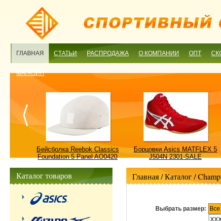
ГЛАВНАЯ
СТАТЬИ
РАСПРОДАЖА
О КОМПАНИИ
ОПТ
СК
МАГАЗИН
ulture
Бейсболка Reebok Classics
Борцовки Asics MATFLEX 5
ALE
Foundation 5 Panel AO0420
J504N 2301-SALE
OSFM-SALE
Каталог товаров
Главная
/ Каталог /
Champ
Выбрать размер:
Все
XX