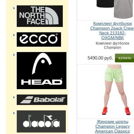
Комплект футболок
Champion 2pack Crew
Neck 213182-
OXGM/NBK
Комплект футболок
Champion
купить
5490,00 руб.
Женские шорты
Champion Legacy
American Classics