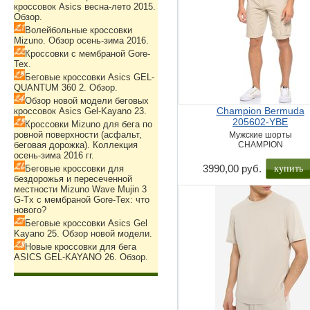
кроссовок Asics весна-лето 2015.
Обзор.
Волейбольные кроссовки
Mizuno. Обзор осень-зима 2016.
Кроссовки с мембраной Gore-
Tex.
Беговые кроссовки Asics GEL-
QUANTUM 360 2. Обзор.
Обзор новой модели беговых
Champion Bermuda
кроссовок Asics Gel-Kayano 23.
205602-YBE
Кроссовки Mizuno для бега по
ровной поверхности (асфальт,
Мужские шорты
беговая дорожка). Коллекция
CHAMPION
осень-зима 2016 гг.
купить
3990,00 руб.
Беговые кроссовки для
бездорожья и пересеченной
местности Mizuno Wave Mujin 3
G-Tx с мембраной Gore-Tex: что
нового?
Беговые кроссовки Asics Gel
Kayano 25. Обзор новой модели.
Новые кроссовки для бега
ASICS GEL-KAYANO 26. Обзор.