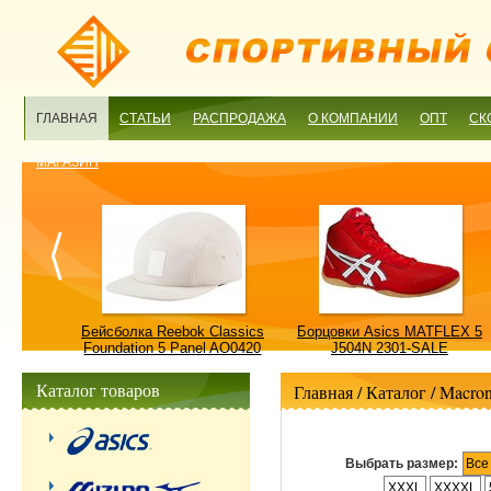
ГЛАВНАЯ
СТАТЬИ
РАСПРОДАЖА
О КОМПАНИИ
ОПТ
СК
МАГАЗИН
ulture
Бейсболка Reebok Classics
Борцовки Asics MATFLEX 5
ALE
Foundation 5 Panel AO0420
J504N 2301-SALE
OSFM-SALE
Каталог товаров
Главная
/ Каталог /
Macro
Выбрать размер:
Все
XXXL
XXXXL