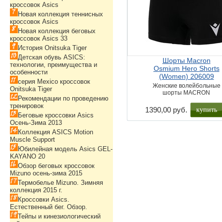
кроссовок Asics
Новая коллекция теннисных
кроссовок Asics
Новая коллекция беговых
кроссовок Asics 33
История Onitsuka Tiger
Детская обувь ASICS:
Шорты Macron
технологии, преимущества и
Osmium Hero Shorts
особенности
(Women) 206009
серия Mexico кроссовок
Женские волейбольные
Onitsuka Tiger
шорты MACRON
Рекомендации по проведению
тренировок
купить
1390,00 руб.
Беговые кроссовки Asics
Осень-Зима 2013
Коллекция ASICS Motion
Muscle Support
Юбилейная модель Asics GEL-
KAYANO 20
Обзор беговых кроссовок
Mizuno осень-зима 2015
Термобелье Mizuno. Зимняя
коллекция 2015 г.
Кроссовки Asics.
Естественный бег. Обзор.
Тейпы и кинезиологический