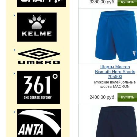
купить
3390,00 руб.
Шорты Macron
Bismuth Hero Shorts
205903
Мужские волейбольные
шорты MACRON
купить
2490,00 руб.