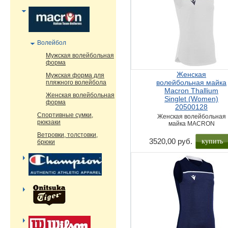
Волейбол
Мужская волейбольная
форма
Женская
Мужская форма для
волейбольная майка
пляжного волейбола
Macron Thallium
Женская волейбольная
Singlet (Women)
форма
20500128
Спортивные сумки,
Женская волейбольная
рюкзаки
майка MACRON
Ветровки, толстовки,
купить
3520,00 руб.
брюки