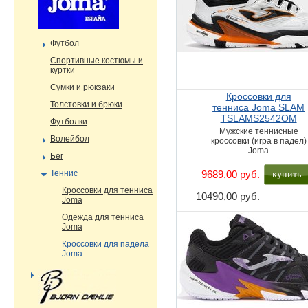
Футбол
Cпортивные костюмы и
куртки
Сумки и рюкзаки
Кроссовки для
Толстовки и брюки
тенниса Joma SLAM
TSLAMS2542OM
Футболки
Мужские теннисные
Волейбол
кроссовки (игра в падел)
Joma
Бег
купить
Теннис
9689,00 руб.
Кроссовки для тенниса
10490,00 руб.
Joma
Одежда для тенниса
Joma
Кроссовки для падела
Joma