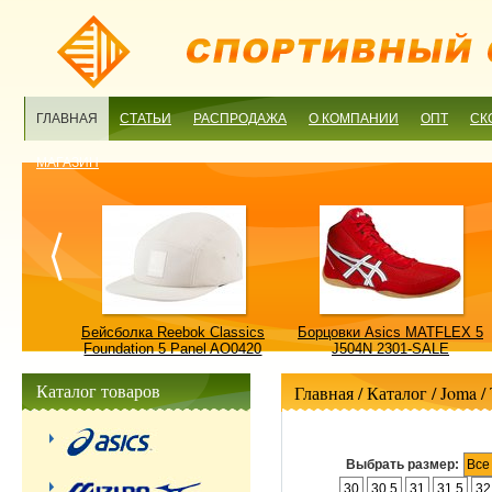
ГЛАВНАЯ
СТАТЬИ
РАСПРОДАЖА
О КОМПАНИИ
ОПТ
СК
МАГАЗИН
ulture
Бейсболка Reebok Classics
Борцовки Asics MATFLEX 5
ALE
Foundation 5 Panel AO0420
J504N 2301-SALE
OSFM-SALE
Каталог товаров
Главная
/ Каталог /
Joma
/
Выбрать размер:
Все
30
30.5
31
31.5
32