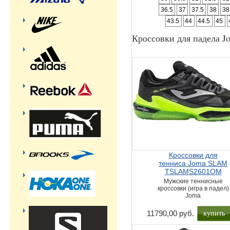
36.5
37
37.5
38
38
43.5
44
44.5
45
Кроссовки для падела J
Кроссовки для
тенниса Joma SLAM
TSLAMS2601OM
Мужские теннисные
кроссовки (игра в падел)
Joma
купить
11790,00 руб.