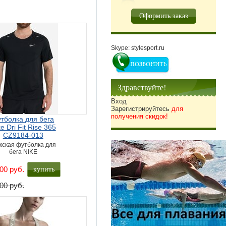
Оформить заказ
Skype: stylesport.ru
Здравствуйте!
Вход
Зарегистрируйтесь
для
получения скидок!
тболка для бега
e Dri Fit Rise 365
CZ9184-013
ская футболка для
бега NIKE
купить
00 руб.
00 руб.