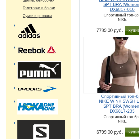
Шапки, бейсболки
SPT BRA (Women
Толстовки и брюки
DX6817-010
Спортивный топ-бр
Сумки и рюкзаки
NIKE
купи
7799,00 руб.
Спортивный топ-б
NIKE W NK SWSH 
SPT BRA (Women
DX6817-233
Спортивный топ-бр
NIKE
купи
6799,00 руб.