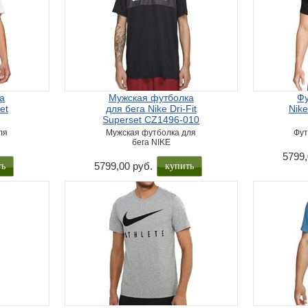
га
Мужская футболка
Фу
et
для бега Nike Dri-Fit
Nike
Superset CZ1496-010
ля
Мужская футболка для
Фут
бега NIKE
5799,
ть
купить
5799,00 руб.