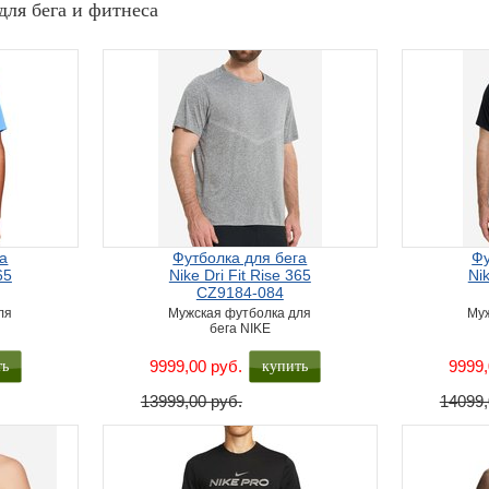
для бега и фитнеса
га
Футболка для бега
Фу
65
Nike Dri Fit Rise 365
Nik
CZ9184-084
ля
Мужская футболка для
Муж
бега NIKE
ть
купить
9999,00 руб.
9999,
13999,00 руб.
14099,