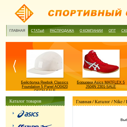
ГЛАВНАЯ
СТАТЬИ
РАСПРОДАЖА
О КОМПАНИИ
ОПТ
СК
ulture
Бейсболка Reebok Classics
Борцовки Asics MATFLEX 5
ALE
Foundation 5 Panel AO0420
J504N 2301-SALE
OSFM-SALE
Каталог товаров
Главная
/ Каталог /
Nike
/
Выб