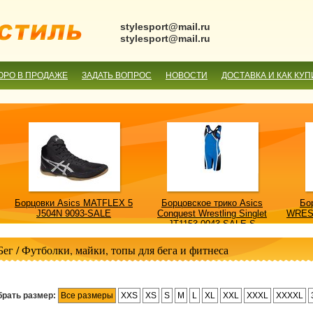
stylesport@mail.ru
stylesport@mail.ru
ОРО В ПРОДАЖЕ
ЗАДАТЬ ВОПРОС
НОВОСТИ
ДОСТАВКА И КАК КУП
Борцовки Asics MATFLEX 5
Борцовское трико Asics
Бо
J504N 9093-SALE
Conquest Wrestling Singlet
WRES
JT1153 0043-SALE-S
Бег
/
Футболки, майки, топы для бега и фитнеса
рать размер:
Все размеры
XXS
XS
S
M
L
XL
XXL
XXXL
XXXXL