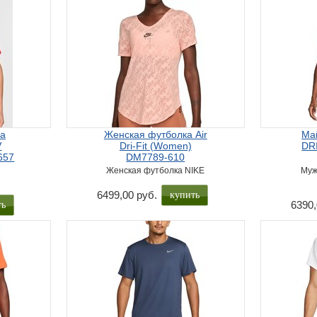
ка
Женская футболка Air
Май
V
Dri-Fit (Women)
DR
657
DM7789-610
Женская футболка NIKE
Муж
купить
6499,00 руб.
ть
6390,