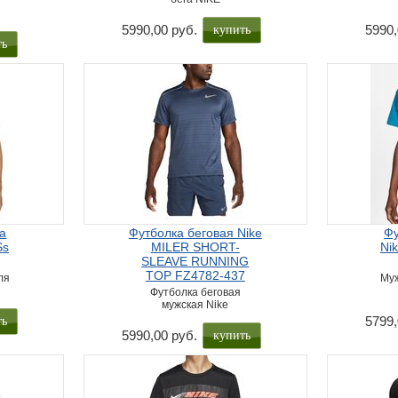
купить
5990,00 руб.
5990,
ть
га
Футболка беговая Nike
Фу
Ss
MILER SHORT-
Nik
SLEAVE RUNNING
TOP FZ4782-437
ля
Муж
Футболка беговая
мужская Nike
ть
5799,
купить
5990,00 руб.