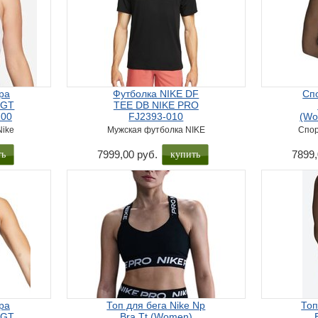
ра
Футболка NIKE DF
Сп
LGT
TEE DB NIKE PRO
100
FJ2393-010
(Wo
Nike
Мужская футболка NIKE
Спор
ть
купить
7999,00 руб.
7899,
ра
Топ для бега Nike Np
Топ
LGT
Bra Tt (Women)