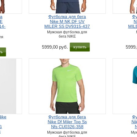
ка
Футболка для бега
Фу
EE
Nike M NK DF UV
N
14-
MILER SS DV9315-437
MIL
Мужская футболка для
бега NIKE
ля
купить
5999,00 руб.
5999,
ть
ike
Футболка для бега
Фу
Nike Df Miler Top Ss
Ni
G
Nfs CU0326-358
6
Мужская футболка для
Муж
бега NIKE