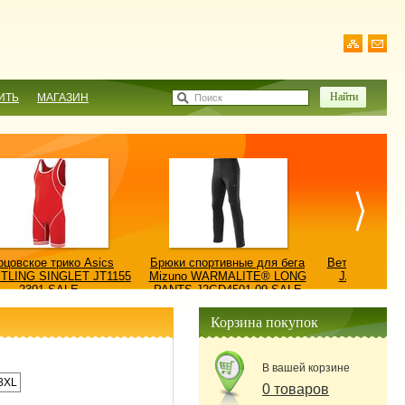
ИТЬ
МАГАЗИН
Поиск
рцовское трико Asics
Брюки спортивные для бега
Ветровка AS
TLING SINGLET JT1155
Mizuno WARMALITE® LONG
JACKET/КУ
2301-SALE
PANTS J2GD4501-09-SALE
0900
Корзина покупок
В вашей корзине
3XL
0 товаров