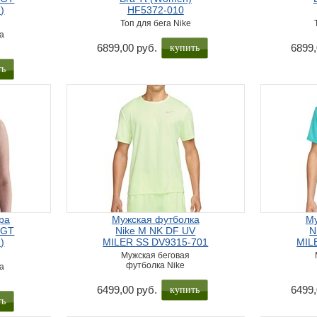
)
HF5372-010
Топ для бега Nike
а
купить
6899,00 руб.
6899,
ть
ра
Мужская футболка
Му
LGT
Nike M NK DF UV
N
)
MILER SS DV9315-701
MIL
Мужская беговая
футболка Nike
а
купить
6499,00 руб.
6499,
ть