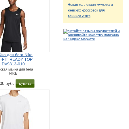
Новая коллекция мужских и
женских кроссовок для
тенниса Asics
ка для бега Nike
I-FIT READY TOP
DV9813-010
ская майка для бега
NIKE
купить
00 руб.