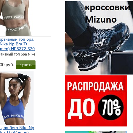
ортивный топ бра
Nike Np Bra Tt
men) HF5372-320
тивный топ бра Nike
купить
00 руб.
 для бега Nike Np
Bra Tt (Women)