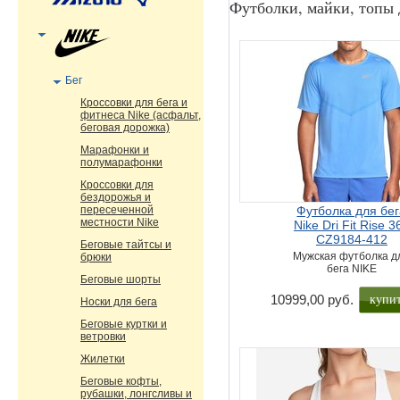
Футболки, майки, топы 
Бег
Кроссовки для бега и
фитнеса Nike (асфальт,
беговая дорожка)
Марафонки и
полумарафонки
Кроссовки для
бездорожья и
пересеченной
Футболка для бе
местности Nike
Nike Dri Fit Rise 3
CZ9184-412
Беговые тайтсы и
Мужская футболка д
брюки
бега NIKE
Беговые шорты
купи
10999,00 руб.
Носки для бега
Беговые куртки и
ветровки
Жилетки
Беговые кофты,
рубашки, лонгсливы и