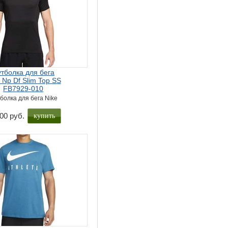
тболка для бега
 Np Df Slim Top SS
FB7929-010
болка для бега Nike
купить
00 руб.