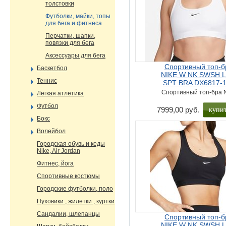
толстовки
Футболки, майки, топы
для бега и фитнеса
Перчатки, шапки,
повязки для бега
Аксессуары для бега
Спортивный топ-б
Баскетбол
NIKE W NK SWSH 
Теннис
SPT BRA DX6817-
Спортивный топ-бра 
Легкая атлетика
Футбол
купи
7999,00 руб.
Бокс
Волейбол
Городская обувь и кеды
Nike, Air Jordan
Фитнес, йога
Спортивные костюмы
Городские футболки, поло
Пуховики , жилетки , куртки
Сандалии, шлепанцы
Спортивный топ-б
NIKE W NK SWSH 