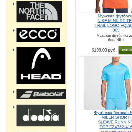
Мужская футбол
NIKE M NK DF T
TRAIL LOGO FQ39
809
Мужская футболка д
бега Nike
купи
6199,00 руб.
Футболка беговая N
MILER SHORT-
SLEAVE RUNNIN
TOP FZ4782-41