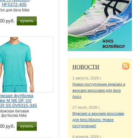
HF5372-405
Топ для бега Nike
купить
00 руб.
НОВОСТИ
1 августа, 2026 г.
Новое поступление мужских и
женских кроссовок для бега
жская футболка
Asics
ike M NK DF UV
ER SS DV9315-345
27 июля, 2026 г.
Мужская беговая
Мужские и женские кроссовки
футболка Nike
для бега Mizuno. Новое
купить
00 руб.
поступление!
4 апреля, 2026 г.