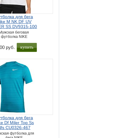
тболка для бега
ike M NK DF UV
ER SS DV9315-100
Мужская беговая
футболка NIKE
купить
00 руб.
тболка для бега
ke Df Miler Top Ss
Nfs CU0326-467
ская футболка для
бега NIKE