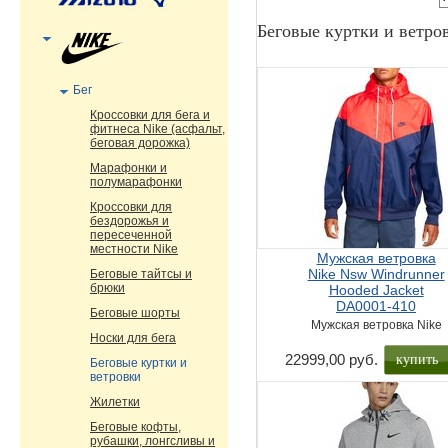
Беговые куртки и ветро
Бег
Кроссовки для бега и
фитнеса Nike (асфальт,
беговая дорожка)
Марафонки и
полумарафонки
Кроссовки для
бездорожья и
пересеченной
местности Nike
Мужская ветровка
Nike Nsw Windrunner
Беговые тайтсы и
брюки
Hooded Jacket
DA0001-410
Беговые шорты
Мужская ветровка Nike
Носки для бега
купить
22999,00 руб.
Беговые куртки и
ветровки
Жилетки
Беговые кофты,
рубашки, лонгсливы и