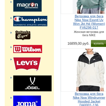
Ветровка для бега
Nike Nsw Essntl Uv
Wvn Jkt Hd (Women)
FV6298 017
Женская ветровка для
бега NIKE
купить
16899,00 руб.
Ветровка для бега
Nike Nsw Windrunner
Hooded Jacket
DA0001-136