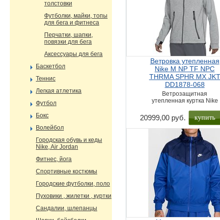
толстовки
Футболки, майки, топы
для бега и фитнеса
Перчатки, шапки,
повязки для бега
Аксессуары для бега
Ветровка утепленная
Баскетбол
Nike M NP TF NPC
THRMA SPHR MX JK
Теннис
DD1878-068
Легкая атлетика
Ветрозащитная
утепленная куртка Nike
Футбол
Бокс
купить
20999,00 руб.
Волейбол
Городская обувь и кеды
Nike, Air Jordan
Фитнес, йога
Спортивные костюмы
Городские футболки, поло
Пуховики , жилетки , куртки
Сандалии, шлепанцы