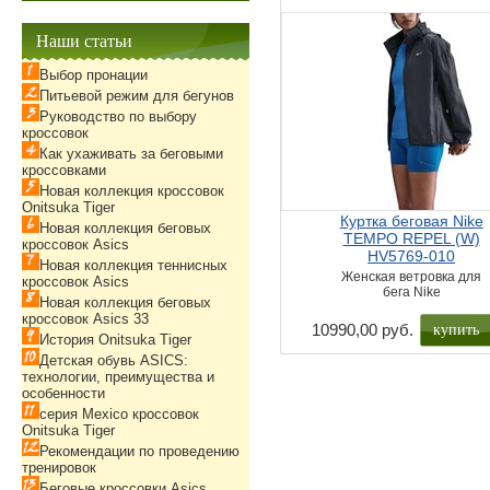
Наши статьи
Выбор пронации
Питьевой режим для бегунов
Руководство по выбору
кроссовок
Как ухаживать за беговыми
кроссовками
Новая коллекция кроссовок
Onitsuka Tiger
Куртка беговая Nike
Новая коллекция беговых
TEMPO REPEL (W)
кроссовок Asics
HV5769-010
Новая коллекция теннисных
Женская ветровка для
кроссовок Asics
бега Nike
Новая коллекция беговых
кроссовок Asics 33
купить
10990,00 руб.
История Onitsuka Tiger
Детская обувь ASICS:
технологии, преимущества и
особенности
серия Mexico кроссовок
Onitsuka Tiger
Рекомендации по проведению
тренировок
Беговые кроссовки Asics