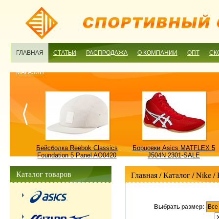
ГЛАВНАЯ
СТАТЬИ
РАСПРОДАЖА
О КОМПАНИИ
ОПТ
СК
МАГАЗИН
ulture
Бейсболка Reebok Classics
Борцовки Asics MATFLEX 5
ALE
Foundation 5 Panel AO0420
J504N 2301-SALE
OSFM-SALE
Каталог товаров
Главная
/ Каталог /
Nike
/
Выбрать размер:
Все