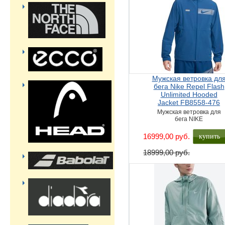
Мужская ветровка дл
бега Nike Repel Flash
Unlimited Hooded
Jacket FB8558-476
Мужская ветровка для
бега NIKE
купить
16999,00 руб.
18999,00 руб.