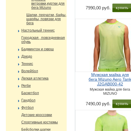
ветровки,куртки для
купить
7990,00 руб.
бега Mizuno
Шапки, перчатки, бафы,
шарфы, повязки для
бега
Настольный теннис
Городская , повседневная
обувь
Бадминтон и сквош
Дзюдо
Теннис
Волейбол
Мужская майка для
Легкая атлетика
бега Mizuno Aero Tan
J2GAB000-42
Регби
Мужская майка для бега
Баскетбол
MIZUNO
Гандбол
купить
7490,00 руб.
Футбол
Детские кроссовки
Спортивные костюмы
Бейсболки,шапки