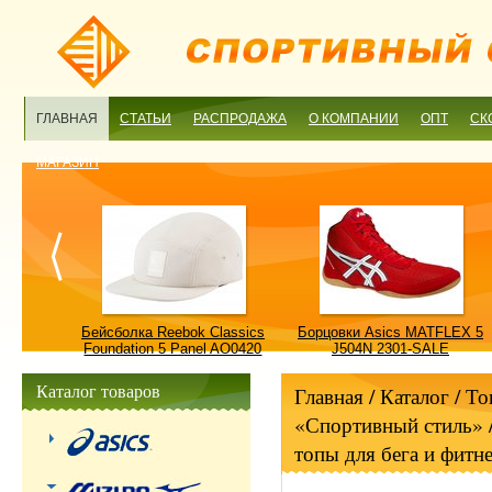
ГЛАВНАЯ
СТАТЬИ
РАСПРОДАЖА
О КОМПАНИИ
ОПТ
СК
МАГАЗИН
ulture
Бейсболка Reebok Classics
Борцовки Asics MATFLEX 5
ALE
Foundation 5 Panel AO0420
J504N 2301-SALE
OSFM-SALE
Каталог товаров
Главная
/ Каталог /
То
«Спортивный стиль»
топы для бега и фитне