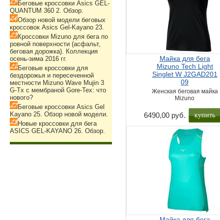
Беговые кроссовки Asics GEL-
QUANTUM 360 2. Обзор.
Обзор новой модели беговых
кроссовок Asics Gel-Kayano 23.
Кроссовки Mizuno для бега по
ровной поверхности (асфальт,
беговая дорожка). Коллекция
Майка для бега
осень-зима 2016 гг.
Mizuno Tech Light
Беговые кроссовки для
Singlet W J2GAD201
бездорожья и пересеченной
09
местности Mizuno Wave Mujin 3
G-Tx с мембраной Gore-Tex: что
Женская беговая майка
нового?
Mizuno
Беговые кроссовки Asics Gel
купить
Kayano 25. Обзор новой модели.
6490,00 руб.
Новые кроссовки для бега
ASICS GEL-KAYANO 26. Обзор.
Майка для бега