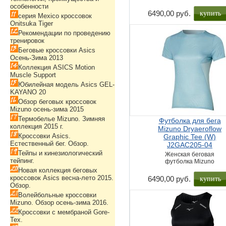
особенности
купить
6490,00 руб.
серия Mexico кроссовок
Onitsuka Tiger
Рекомендации по проведению
тренировок
Беговые кроссовки Asics
Осень-Зима 2013
Коллекция ASICS Motion
Muscle Support
Юбилейная модель Asics GEL-
KAYANO 20
Обзор беговых кроссовок
Mizuno осень-зима 2015
Термобелье Mizuno. Зимняя
Футболка для бега
коллекция 2015 г.
Mizuno Dryaeroflow
Кроссовки Asics.
Graphic Tee (W)
Естественный бег. Обзор.
J2GAC205-04
Тейпы и кинезиологический
Женская беговая
тейпинг.
футболка Mizuno
Новая коллекция беговых
купить
кроссовок Asics весна-лето 2015.
6490,00 руб.
Обзор.
Волейбольные кроссовки
Mizuno. Обзор осень-зима 2016.
Кроссовки с мембраной Gore-
Tex.