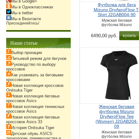
Мы в Google+
Футболка для бега
Мы в Одноклассниках
Mizuno DryAeroFlow T
Мы в twitter
Shirt J2GAB004-90
Мы в Вконтакте
Мужская беговая
Присоединяйтесь!
футболка Mizuno
купить
6490,00 руб.
Наши статьи
Выбор пронации
Питьевой режим для бегунов
Руководство по выбору
кроссовок
Как ухаживать за беговыми
кроссовками
Новая коллекция кроссовок
Onitsuka Tiger
Новая коллекция беговых
кроссовок Asics
Женская беговая
Новая коллекция теннисных
кроссовок Asics
футболка Mizuno
DryAeroFlow Tee
Новая коллекция беговых
(Women) J2GAB204-
кроссовок Asics 33
09
История Onitsuka Tiger
Женская беговая
Детская обувь ASICS:
футболка Mizuno
технологии, преимущества и