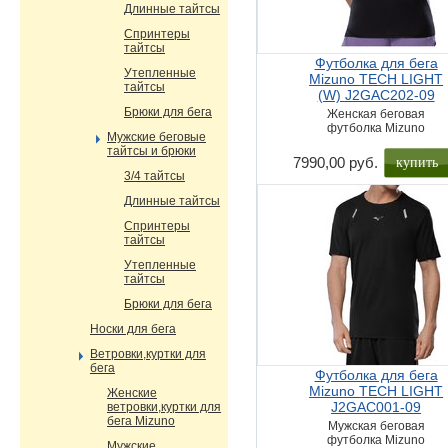
Длинные тайтсы
Спринтеры
тайтсы
Футболка для бега
Утепленные
Mizuno TECH LIGHT
тайтсы
(W) J2GAC202-09
Брюки для бега
Женская беговая
футболка Mizuno
Мужские беговые
тайтсы и брюки
купить
7990,00 руб.
3/4 тайтсы
Длинные тайтсы
Спринтеры
тайтсы
Утепленные
тайтсы
Брюки для бега
Носки для бега
Ветровки,куртки для
бега
Футболка для бега
Mizuno TECH LIGHT
Женские
J2GAC001-09
ветровки,куртки для
бега Mizuno
Мужская беговая
футболка Mizuno
Мужские