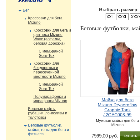
Выбрать размер:
Бег
XXL
XXXL
XXX
Кроссовки для бега
Mizuno
Беговые футболки, ма
Кроссовки для бега и
фитнеса Mizuno
Wave (асфальт,
беговая дорожка)
С мембраной
Gore-Tex
Кроссовки для
бездорожья и
пересеченной
местности Mizuno
С мембраной
Gore-Tex
Полумарафонки и
Майка для бега
марафонки Mizuno
Mizuno Dryaeroflow
Беговые кофты,
Graphic Tank
рубашки, лонгсливы и
J2GAC003-99
толстовки
Мужская майка для бега
Mizuno
Беговые футболки,
майки, топы для бега и
фитнеса
купить
7999,00 руб.