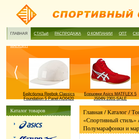
ГЛАВНАЯ
СТАТЬИ
РАСПРОДАЖА
О КОМПАНИИ
ОПТ
СК
МАГАЗИН
ulture
Бейсболка Reebok Classics
Борцовки Asics MATFLEX 5
ALE
Foundation 5 Panel AO0420
J504N 2301-SALE
OSFM-SALE
Каталог товаров
Главная
/ Каталог /
То
«Спортивный стиль»
Полумарафонки и ма