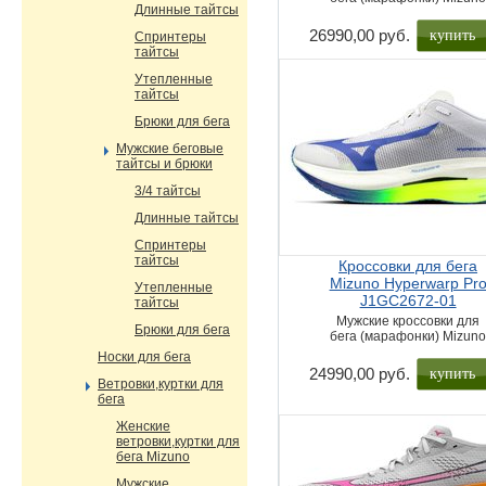
Длинные тайтсы
купить
26990,00 руб.
Спринтеры
тайтсы
Утепленные
тайтсы
Брюки для бега
Мужские беговые
тайтсы и брюки
3/4 тайтсы
Длинные тайтсы
Спринтеры
тайтсы
Кроссовки для бега
Mizuno Hyperwarp Pr
Утепленные
J1GC2672-01
тайтсы
Мужские кроссовки для
Брюки для бега
бега (марафонки) Mizun
Носки для бега
купить
24990,00 руб.
Ветровки,куртки для
бега
Женские
ветровки,куртки для
бега Mizuno
Мужские