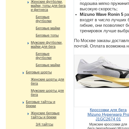
Женские футболки,
подошва мягко пружинит
майки, топы для бега
высокую скорость;
и фитнеса
Mizuno Wave Ronin 5
ра
Беговые
входят в число лучших б
футболки
гибкие, они позволяют б
Беговые майки
тренировок лучше выбр
Беговые топы
По Москве заказы доставля
Мужские футболки,
почтой. Оплата возможна 
майки для бега
Беговые
футболки
Беговые майки
Беговые шорты
Женские шорты для
бега
Мужские шорты для
бега
Беговые тайтсы и
брюки
Кроссовки для бега
Женские беговые
Mizuno Hyperwarp Pr
тайтсы и брюки
J1GC2674 01
3/4 тайтсы
Мужские кроссовки для
бега (марафонки) Mizun