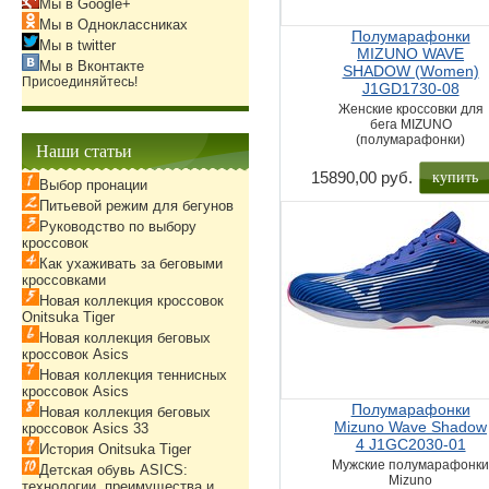
Мы в Google+
Мы в Одноклассниках
Полумарафонки
Мы в twitter
MIZUNO WAVE
Мы в Вконтакте
SHADOW (Women)
Присоединяйтесь!
J1GD1730-08
Женские кроссовки для
бега MIZUNO
(полумарафонки)
Наши статьи
купить
15890,00 руб.
Выбор пронации
Питьевой режим для бегунов
Руководство по выбору
кроссовок
Как ухаживать за беговыми
кроссовками
Новая коллекция кроссовок
Onitsuka Tiger
Новая коллекция беговых
кроссовок Asics
Новая коллекция теннисных
кроссовок Asics
Полумарафонки
Новая коллекция беговых
Mizuno Wave Shadow
кроссовок Asics 33
4 J1GC2030-01
История Onitsuka Tiger
Мужские полумарафонк
Детская обувь ASICS:
Mizuno
технологии, преимущества и