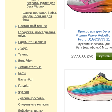
ветровки,куртки для
бега Mizuno
Шапки, перчатки, бафы,
шарфы, повязки для
бега
Настольный теннис
Кроссовки для бега
Городская , повседневная
Mizuno Wave Rebellio
обувь
Pro 3 U1GD2533 11
Бадминтон и сквош
Мужские кроссовки для
бега (марафонки) Mizun
Дзюдо
Теннис
купить
23990,00 руб.
Волейбол
Легкая атлетика
Регби
Баскетбол
Гандбол
Футбол
Детские кроссовки
Спортивные костюмы
Бейсболки,шапки