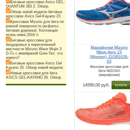
Беговые кроссовки Asics GEL-
QUANTUM 360 2. Обзор.
Обзор новой модели беговых
кроссовок Asics Gel-Kayano 23.
Кроссовки Mizuno для бега по
ровной поверхности (асфальт,
беговая дорожка). Коллекция
осень-зима 2016 гг.
Беговые кроссовки для
бездорожья и пересеченной
Марафонки Mizuno
местности Mizuno Wave Mujin 3
Wave Aero 15
G-Tx с мембраной Gore-Tex: что
(Women) J1GB1635-
нового?
03
Беговые кроссовки Asics Gel
Женские кроссовки для
Kayano 25. Обзор новой модели.
бега MIZUNO
Новые кроссовки для бега
(марафонки)
ASICS GEL-KAYANO 26. Обзор.
купить
14990,00 руб.