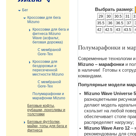
Выбрать размер:
Бег
29
30
30.5
31
3
Кроссовки для бега
Mizuno
35.5
36
36.5
37
Кроссовки для бега и
42
42.5
43
43.5
фитнеса Mizuno
Wave (асфальт,
беговая дорожка)
Полумарафонки и ма
С мембраной
Gore-Tex
Современные технологии и
Кроссовки для
Mizuno – марафонки
и по
бездорожья и
в наличии! Готовы к сотру
пересеченной
местности Mizuno
командами.
С мембраной
Популярные модели мар
Gore-Tex
Mizuno Wave Universe 5
Полумарафонки и
марафонки Mizuno
разноцветными рисунками
делают модель идеальн
Беговые кофты,
рубашки, лонгсливы и
скользит на любой пове
толстовки
обеспечивает стопе пра
Беговые футболки,
распределяет нагрузку;
майки, топы для бега и
Mizuno Wave Aero 12
– 
фитнеса
рекомендованы для спорт