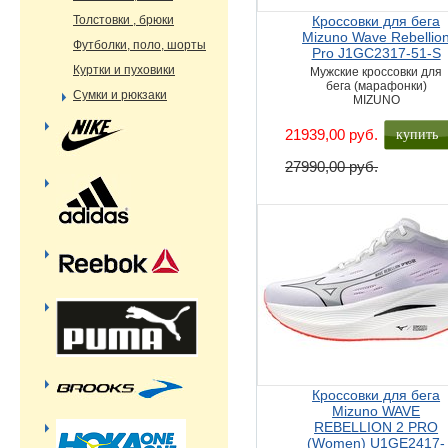
Толстовки , брюки
Кроссовки для бега
Mizuno Wave Rebellio
Футболки, поло, шорты
Pro J1GC2317-51-S
Куртки и пуховики
Мужские кроссовки для
бега (марафонки)
Сумки и рюкзаки
MIZUNO
купить
21939,00 руб.
27990,00 руб.
Кроссовки для бега
Mizuno WAVE
REBELLION 2 PRO
(Women) U1GE2417-