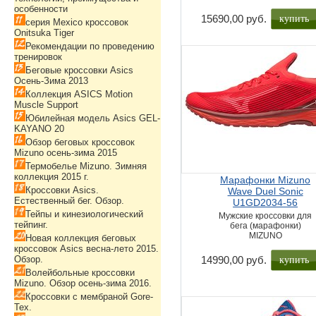
особенности
купить
15690,00 руб.
серия Mexico кроссовок
Onitsuka Tiger
Рекомендации по проведению
тренировок
Беговые кроссовки Asics
Осень-Зима 2013
Коллекция ASICS Motion
Muscle Support
Юбилейная модель Asics GEL-
KAYANO 20
Обзор беговых кроссовок
Mizuno осень-зима 2015
Термобелье Mizuno. Зимняя
коллекция 2015 г.
Марафонки Mizuno
Кроссовки Asics.
Wave Duel Sonic
Естественный бег. Обзор.
U1GD2034-56
Тейпы и кинезиологический
Мужские кроссовки для
тейпинг.
бега (марафонки)
MIZUNO
Новая коллекция беговых
кроссовок Asics весна-лето 2015.
купить
Обзор.
14990,00 руб.
Волейбольные кроссовки
Mizuno. Обзор осень-зима 2016.
Кроссовки с мембраной Gore-
Tex.