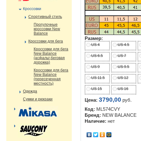
Кроссовки
Спортивный стиль
Прогулочные
кроссовки New
Balance
Размер:
Кроссовки для бега
US 4
US 4.5
Кроссовки для бега
New Balance
US 6.5
US 7
(асфальт,беговая
дорожка)
US 9
US 9.5
Кроссовки для бега
New Balance
US 11.5
US 12
(пересеченная
местность)
US 15
US 16
Одежда
3790,00
Сумки и рюкзаки
Цена:
руб.
Код:
ML574CVY
Бренд:
NEW BALANCE
Наличие:
нет