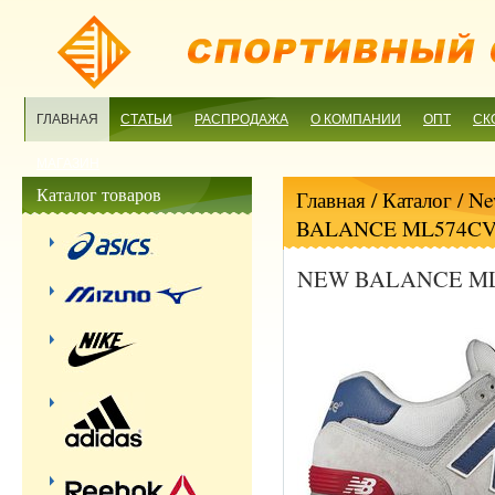
ГЛАВНАЯ
СТАТЬИ
РАСПРОДАЖА
О КОМПАНИИ
ОПТ
СК
МАГАЗИН
Каталог товаров
Главная
/ Каталог /
Ne
BALANCE ML574C
NEW BALANCE M