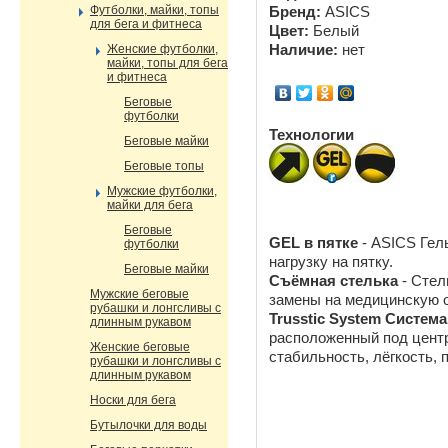
Футболки, майки, топы
Бренд:
ASICS
для бега и фитнеса
Цвет:
Белый
Женские футболки,
Наличие:
нет
майки, топы для бега
и фитнеса
Беговые
футболки
Технологии
Беговые майки
Беговые топы
Мужские футболки,
майки для бега
Беговые
GEL в пятке
- ASICS Гел
футболки
нагрузку на пятку.
Беговые майки
Съёмная стелька
- Cтел
Мужские беговые
замены на медицинскую 
рубашки и лонгсливы с
Trusstic System Система
длинным рукавом
расположенный под цент
Женские беговые
стабильность, лёгкость,
рубашки и лонгсливы с
длинным рукавом
Носки для бега
Бутылочки для воды