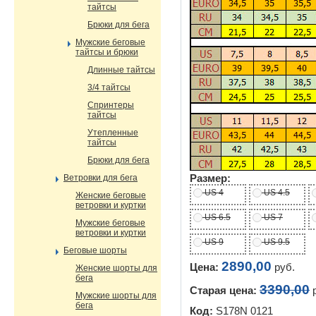
тайтсы
Брюки для бега
Мужские беговые
тайтсы и брюки
Длинные тайтсы
3/4 тайтсы
Спринтеры
тайтсы
Утепленные
тайтсы
Брюки для бега
Ветровки для бега
Размер:
US 4
US 4.5
Женские беговые
ветровки и куртки
US 6.5
US 7
Мужские беговые
ветровки и куртки
US 9
US 9.5
Беговые шорты
2890,00
Цена:
руб.
Женские шорты для
бега
3390,00
Старая цена:
р
Мужские шорты для
бега
Код:
S178N 0121