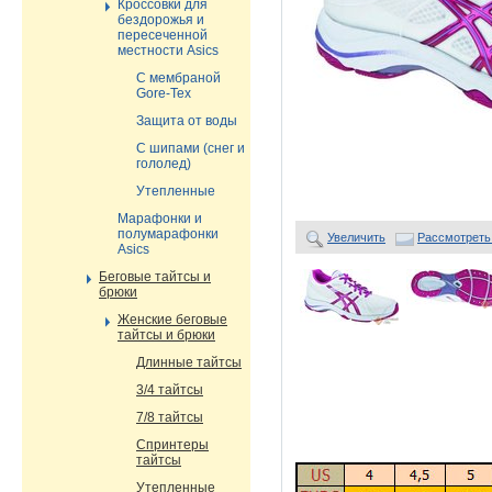
Кроссовки для
бездорожья и
пересеченной
местности Asics
С мембраной
Gore-Tex
Защита от воды
С шипами (снег и
гололед)
Утепленные
Марафонки и
полумарафонки
Увеличить
Рассмотреть
Asics
Беговые тайтсы и
брюки
Женские беговые
тайтсы и брюки
Длинные тайтсы
3/4 тайтсы
7/8 тайтсы
Спринтеры
тайтсы
Утепленные