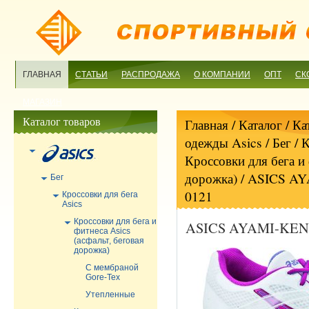
ГЛАВНАЯ
СТАТЬИ
РАСПРОДАЖА
О КОМПАНИИ
ОПТ
СК
МАГАЗИН
Каталог товаров
Главная
/ Каталог /
Ка
одежды Asics
/
Бег
/
К
Кроссовки для бега и 
дорожка)
/ ASICS A
Бег
0121
Кроссовки для бега
Asics
Кроссовки для бега и
ASICS AYAMI-KEN
фитнеса Asics
(асфальт, беговая
дорожка)
С мембраной
Gore-Tex
Утепленные