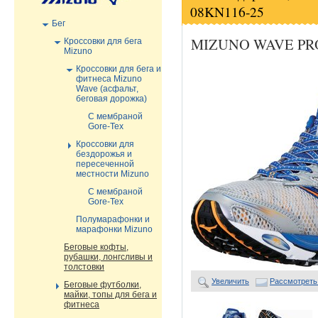
08KN116-25
Бег
MIZUNO WAVE PRO
Кроссовки для бега
Mizuno
Кроссовки для бега и
фитнеса Mizuno
Wave (асфальт,
беговая дорожка)
С мембраной
Gore-Tex
Кроссовки для
бездорожья и
пересеченной
местности Mizuno
С мембраной
Gore-Tex
Полумарафонки и
марафонки Mizuno
Беговые кофты,
рубашки, лонгсливы и
толстовки
Увеличить
Рассмотреть
Беговые футболки,
майки, топы для бега и
фитнеса