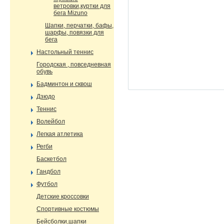
ветровки,куртки для
бега Mizuno
Шапки, перчатки, бафы,
шарфы, повязки для
бега
Настольный теннис
Городская , повседневная
обувь
Бадминтон и сквош
Дзюдо
Теннис
Волейбол
Легкая атлетика
Регби
Баскетбол
Гандбол
Футбол
Детские кроссовки
Спортивные костюмы
Бейсболки,шапки