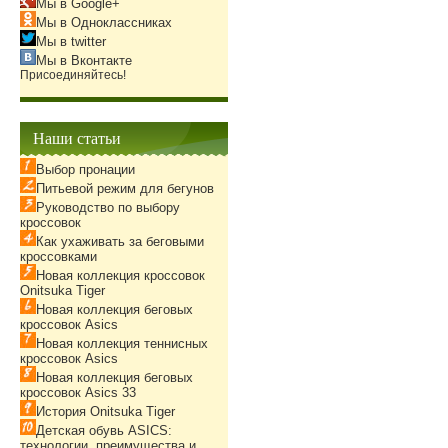
Мы в Google+
Мы в Одноклассниках
Мы в twitter
Мы в Вконтакте
Присоединяйтесь!
Наши статьи
Выбор пронации
Питьевой режим для бегунов
Руководство по выбору
кроссовок
Как ухаживать за беговыми
кроссовками
Новая коллекция кроссовок
Onitsuka Tiger
Новая коллекция беговых
кроссовок Asics
Новая коллекция теннисных
кроссовок Asics
Новая коллекция беговых
кроссовок Asics 33
История Onitsuka Tiger
Детская обувь ASICS:
технологии, преимущества и