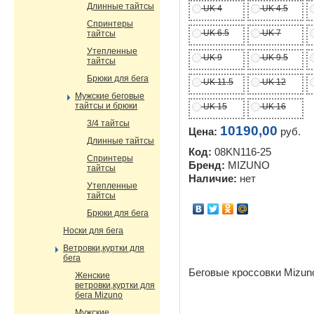
Длинные тайтсы
UK 4
UK 4.5
Спринтеры
UK 6.5
UK 7
тайтсы
Утепленные
UK 9
UK 9.5
тайтсы
Брюки для бега
UK 11.5
UK 12
Мужские беговые
тайтсы и брюки
UK 15
UK 16
3/4 тайтсы
10190,00
Цена:
руб.
Длинные тайтсы
Код:
08KN116-25
Спринтеры
Бренд:
MIZUNO
тайтсы
Наличие:
нет
Утепленные
тайтсы
Брюки для бега
Носки для бега
Ветровки,куртки для
бега
Беговые кроссовки Mizun
Женские
ветровки,куртки для
бега Mizuno
Мужские