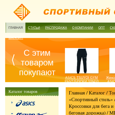
ГЛАВНАЯ
СТАТЬИ
РАСПРОДАЖА
О КОМПАНИИ
ОПТ
СК
МАГАЗИН
С этим
товаром
покупают
ASICS TSUYOI GYM
Женск
PANT/БРЮКИ 328410
ASI
0904
TIGH
Каталог товаров
Главная
/ Каталог /
То
«Спортивный стиль»
Кроссовки для бега и
беговая дорожка)
/ M