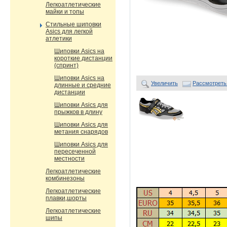
Легкоатлетические
майки и топы
Стильные шиповки
Asics для легкой
атлетики
Шиповки Asics на
короткие дистанции
(спринт)
Шиповки Asics на
Увеличить
Рассмотреть
длинные и средние
дистанции
Шиповки Asics для
прыжков в длину
Шиповки Asics для
метания снарядов
Шиповки Asics для
пересеченной
местности
Легкоатлетические
комбинезоны
Легкоатлетические
плавки,шорты
Легкоатлетические
шипы