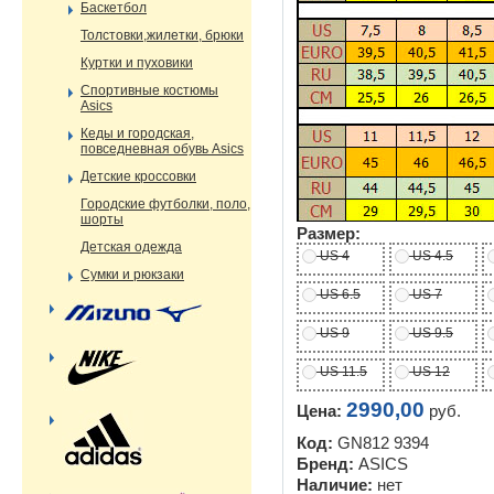
Баскетбол
Толстовки,жилетки, брюки
Куртки и пуховики
Спортивные костюмы
Asics
Кеды и городская,
повседневная обувь Asics
Детские кроссовки
Городские футболки, поло,
шорты
Размер:
Детская одежда
US 4
US 4.5
Сумки и рюкзаки
US 6.5
US 7
US 9
US 9.5
US 11.5
US 12
2990,00
Цена:
руб.
Код:
GN812 9394
Бренд:
ASICS
Наличие:
нет