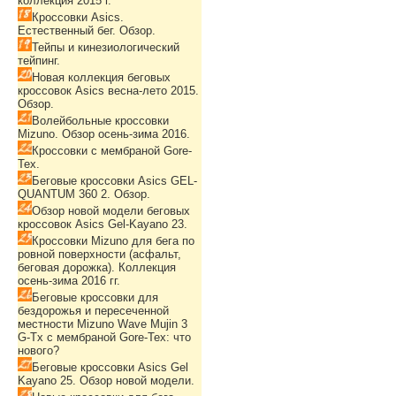
коллекция 2015 г.
Кроссовки Asics.
Естественный бег. Обзор.
Тейпы и кинезиологический
тейпинг.
Новая коллекция беговых
кроссовок Asics весна-лето 2015.
Обзор.
Волейбольные кроссовки
Mizuno. Обзор осень-зима 2016.
Кроссовки с мембраной Gore-
Tex.
Беговые кроссовки Asics GEL-
QUANTUM 360 2. Обзор.
Обзор новой модели беговых
кроссовок Asics Gel-Kayano 23.
Кроссовки Mizuno для бега по
ровной поверхности (асфальт,
беговая дорожка). Коллекция
осень-зима 2016 гг.
Беговые кроссовки для
бездорожья и пересеченной
местности Mizuno Wave Mujin 3
G-Tx с мембраной Gore-Tex: что
нового?
Беговые кроссовки Asics Gel
Kayano 25. Обзор новой модели.