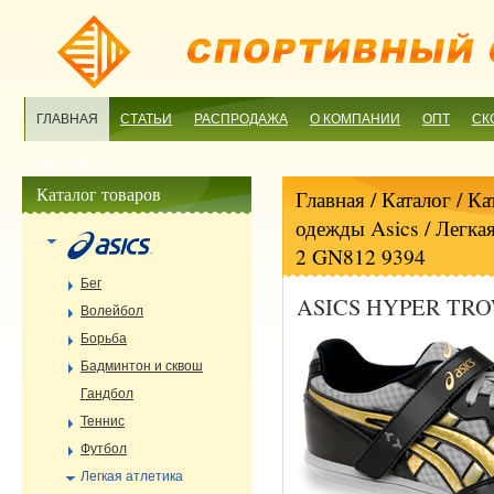
ГЛАВНАЯ
СТАТЬИ
РАСПРОДАЖА
О КОМПАНИИ
ОПТ
СК
МАГАЗИН
Каталог товаров
Главная
/ Каталог /
Ка
одежды Asics
/
Легкая
2 GN812 9394
Бег
ASICS HYPER TROW
Волейбол
Борьба
Бадминтон и сквош
Гандбол
Теннис
Футбол
Легкая атлетика