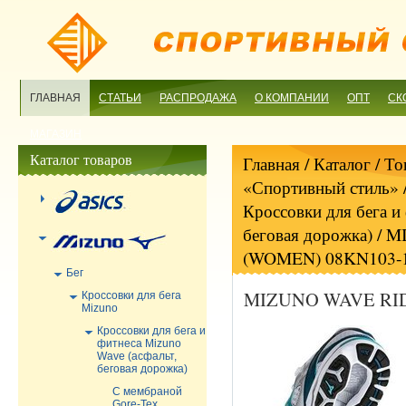
ГЛАВНАЯ
СТАТЬИ
РАСПРОДАЖА
О КОМПАНИИ
ОПТ
СК
МАГАЗИН
Каталог товаров
Главная
/ Каталог /
То
«Спортивный стиль»
Кроссовки для бега и
беговая дорожка)
/ M
(WOMEN) 08KN103-
Бег
MIZUNO WAVE RID
Кроссовки для бега
Mizuno
Кроссовки для бега и
фитнеса Mizuno
Wave (асфальт,
беговая дорожка)
С мембраной
Gore-Tex