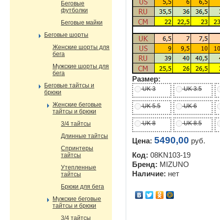
Беговые
футболки
Беговые майки
Беговые шорты
Женские шорты для
бега
Мужские шорты для
бега
Размер:
Беговые тайтсы и
UK 3
UK 3.5
брюки
Женские беговые
UK 5.5
UK 6
тайтсы и брюки
UK 8
UK 8.5
3/4 тайтсы
Длинные тайтсы
5490,00
Цена:
руб.
Спринтеры
Код:
08KN103-19
тайтсы
Бренд:
MIZUNO
Утепленные
Наличие:
нет
тайтсы
Брюки для бега
Мужские беговые
тайтсы и брюки
3/4 тайтсы