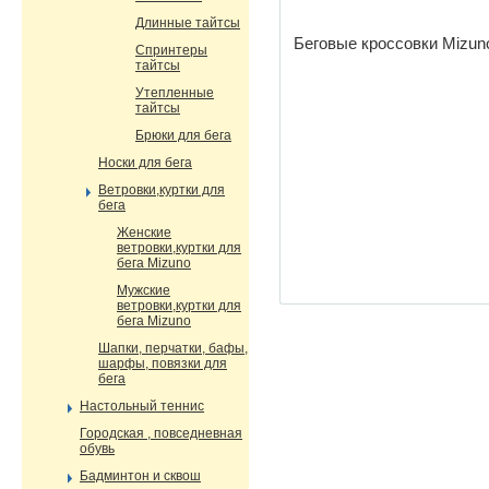
Длинные тайтсы
Беговые кроссовки Mizun
Спринтеры
тайтсы
Утепленные
тайтсы
Брюки для бега
Носки для бега
Ветровки,куртки для
бега
Женские
ветровки,куртки для
бега Mizuno
Мужские
ветровки,куртки для
бега Mizuno
Шапки, перчатки, бафы,
шарфы, повязки для
бега
Настольный теннис
Городская , повседневная
обувь
Бадминтон и сквош