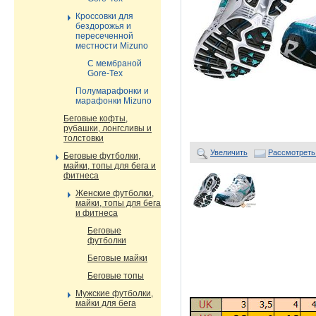
Кроссовки для
бездорожья и
пересеченной
местности Mizuno
С мембраной
Gore-Tex
Полумарафонки и
марафонки Mizuno
Беговые кофты,
рубашки, лонгсливы и
толстовки
Увеличить
Рассмотреть
Беговые футболки,
майки, топы для бега и
фитнеса
Женские футболки,
майки, топы для бега
и фитнеса
Беговые
футболки
Беговые майки
Беговые топы
Мужские футболки,
майки для бега