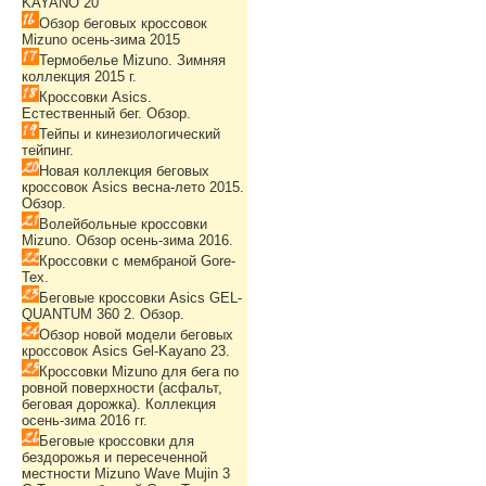
KAYANO 20
Обзор беговых кроссовок
Mizuno осень-зима 2015
Термобелье Mizuno. Зимняя
коллекция 2015 г.
Кроссовки Asics.
Естественный бег. Обзор.
Тейпы и кинезиологический
тейпинг.
Новая коллекция беговых
кроссовок Asics весна-лето 2015.
Обзор.
Волейбольные кроссовки
Mizuno. Обзор осень-зима 2016.
Кроссовки с мембраной Gore-
Tex.
Беговые кроссовки Asics GEL-
QUANTUM 360 2. Обзор.
Обзор новой модели беговых
кроссовок Asics Gel-Kayano 23.
Кроссовки Mizuno для бега по
ровной поверхности (асфальт,
беговая дорожка). Коллекция
осень-зима 2016 гг.
Беговые кроссовки для
бездорожья и пересеченной
местности Mizuno Wave Mujin 3