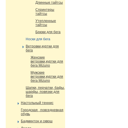
Длинные тайтсы
Спринтеры
тайтсы
Утепленные
тайтсы
Брюки для бега
Носки для бега
Ветровки,куртки для
бега
Женские
ветровки,куртки для
бега Mizuno
Мужские
ветровки,куртки для
бега Mizuno
Шапки, перчатки, бафы,
шарфы, повязки для
бега
Настольный теннис
Городская , повседневная
обувь
Бадминтон и сквош