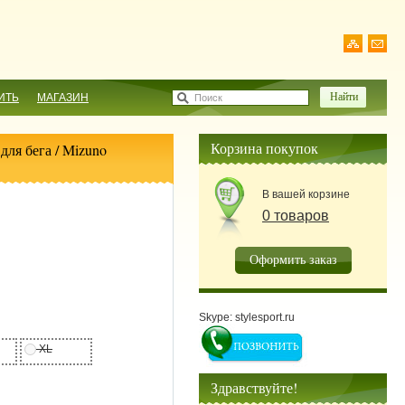
ИТЬ
МАГАЗИН
Поиск
Корзина покупок
для бега
/ Mizuno
В вашей корзине
0 товаров
Оформить заказ
Skype: stylesport.ru
XL
Здравствуйте!