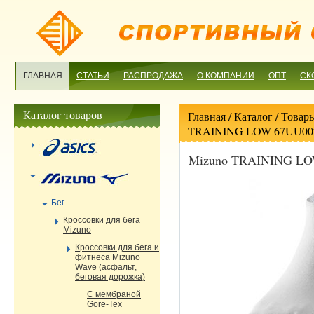
ГЛАВНАЯ
СТАТЬИ
РАСПРОДАЖА
О КОМПАНИИ
ОПТ
СК
Каталог товаров
Главная
/ Каталог /
Товары
TRAINING LOW 67UU00
Mizuno TRAINING LO
Бег
Кроссовки для бега
Mizuno
Кроссовки для бега и
фитнеса Mizuno
Wave (асфальт,
беговая дорожка)
С мембраной
Gore-Tex