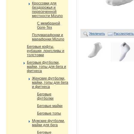
Кроссовки для
бездорожья и
пересеченной
местности Mizuno
С мембраной
Gore-Tex
Увеличить
Рассмотреть
Полумарафонки и
марафонки Mizuno
Беговые кофты,
рубашки, лонгсливы и
толстовки
Беговые футболки,
майки, топы для бега и
фитнеса
Женские футболки,
майки, топы для бега
и фитнеса
Беговые
футболки
Беговые майки
Беговые топы
Мужские футболки,
майки для бега
Беговые