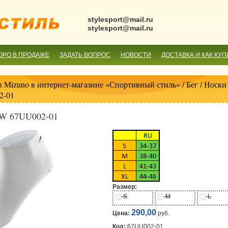
stylesport@mail.ru
stylesport@mail.ru
ОРО В ПРОДАЖЕ
ЗАДАТЬ ВОПРОС
НОВОСТИ
ДОСТАВКА И КАК КУП
 Mizuno в интернет-магазине «Спортивный стиль»
/
Бег
/
Носки 
2-01
W 67UU002-01
Размер:
S
M
L
290,00
Цена:
руб.
Код:
67UU002-01