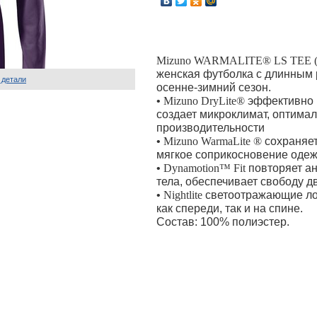
Mizuno WARMALITE® LS TEE (
женская футболка с длинным 
 детали
осенне-зимний сезон.
•
Mizuno DryLite®
эффективно 
создает микроклимат, оптима
производительности
•
Mizuno WarmaLite ®
сохраняет
мягкое соприкосновение одеж
•
Dynamotion™ Fit
повторяет а
тела, обеспечивает свободу 
•
Nightlite
светоотражающие ло
как спереди, так и на спине.
Состав: 100% полиэстер.