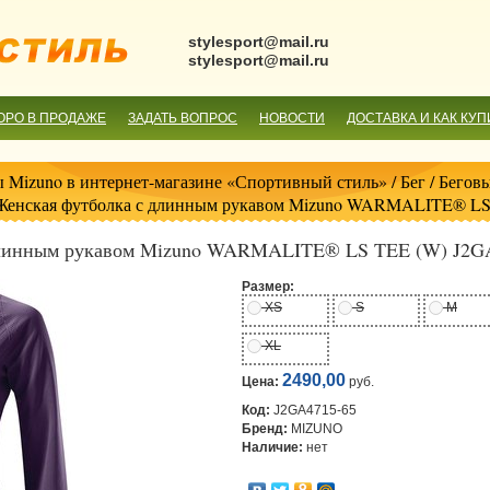
stylesport@mail.ru
stylesport@mail.ru
ОРО В ПРОДАЖЕ
ЗАДАТЬ ВОПРОС
НОВОСТИ
ДОСТАВКА И КАК КУП
 Mizuno в интернет-магазине «Спортивный стиль»
/
Бег
/
Беговы
Женская футболка с длинным рукавом Mizuno WARMALITE® LS
длинным рукавом Mizuno WARMALITE® LS TEE (W) J2G
Размер:
XS
S
M
XL
2490,00
Цена:
руб.
Код:
J2GA4715-65
Бренд:
MIZUNO
Наличие:
нет