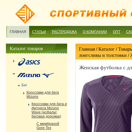
ГЛАВНАЯ
СТАТЬИ
РАСПРОДАЖА
О КОМПАНИИ
ОПТ
СК
Каталог товаров
Главная
/ Каталог /
Товары
лонгсливы и толстовки
/ 
Женская футболка с 
Бег
Кроссовки для бега
Mizuno
Кроссовки для бега и
фитнеса Mizuno
Wave (асфальт,
беговая дорожка)
С мембраной
Gore-Tex