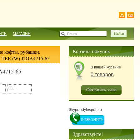
ИТЬ
МАГАЗИН
Поиск
Корзина покупок
е кофты, рубашки,
 TEE (W) J2GA4715-65
В вашей корзине
A4715-65
0 товаров
L
Оформить заказ
Skype: stylesport.ru
Здравствуйте!