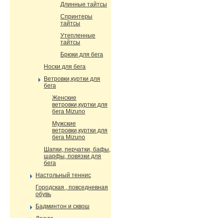
Длинные тайтсы
Спринтеры
тайтсы
Утепленные
тайтсы
Брюки для бега
Носки для бега
Ветровки,куртки для
бега
Женские
ветровки,куртки для
бега Mizuno
Мужские
ветровки,куртки для
бега Mizuno
Шапки, перчатки, бафы,
шарфы, повязки для
бега
Настольный теннис
Городская , повседневная
обувь
Бадминтон и сквош