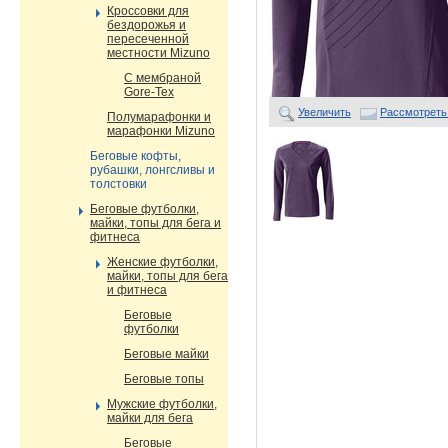
Кроссовки для
бездорожья и
пересеченной
местности Mizuno
С мембраной
Gore-Tex
Увеличить
Рассмотреть
Полумарафонки и
марафонки Mizuno
Беговые кофты,
рубашки, лонгсливы и
толстовки
Беговые футболки,
майки, топы для бега и
фитнеса
Женские футболки,
майки, топы для бега
и фитнеса
Беговые
футболки
Беговые майки
Беговые топы
Мужские футболки,
майки для бега
Беговые