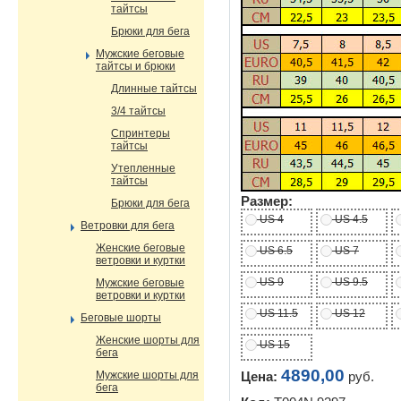
тайтсы
Брюки для бега
Мужские беговые
тайтсы и брюки
Длинные тайтсы
3/4 тайтсы
Спринтеры
тайтсы
Утепленные
тайтсы
Размер:
Брюки для бега
US 4
US 4.5
Ветровки для бега
Женские беговые
US 6.5
US 7
ветровки и куртки
US 9
US 9.5
Мужские беговые
ветровки и куртки
US 11.5
US 12
Беговые шорты
Женские шорты для
US 15
бега
4890,00
Мужские шорты для
Цена:
руб.
бега