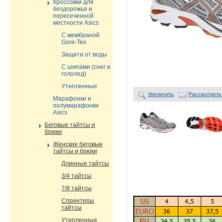
Кроссовки для
бездорожья и
пересеченной
местности Asics
С мембраной
Gore-Tex
Защита от воды
С шипами (снег и
гололед)
Утепленные
Увеличить
Рассмотреть
Марафонки и
полумарафонки
Asics
Беговые тайтсы и
брюки
Женские беговые
тайтсы и брюки
Длинные тайтсы
3/4 тайтсы
7/8 тайтсы
Спринтеры
тайтсы
Утепленные