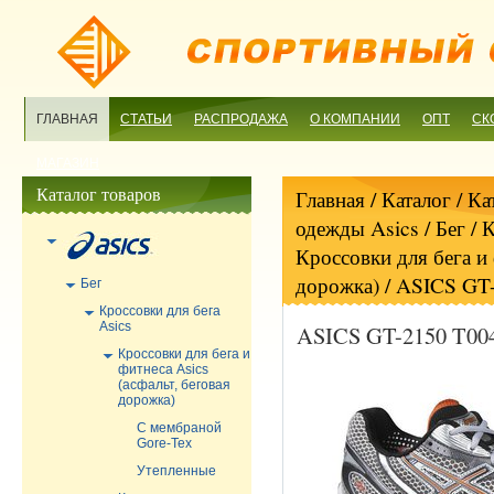
ГЛАВНАЯ
СТАТЬИ
РАСПРОДАЖА
О КОМПАНИИ
ОПТ
СК
МАГАЗИН
Каталог товаров
Главная
/ Каталог /
Ка
одежды Asics
/
Бег
/
К
Кроссовки для бега и 
дорожка)
/ ASICS GT
Бег
Кроссовки для бега
Asics
ASICS GT-2150 T00
Кроссовки для бега и
фитнеса Asics
(асфальт, беговая
дорожка)
С мембраной
Gore-Tex
Утепленные