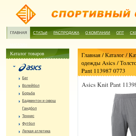
ГЛАВНАЯ
СТАТЬИ
РАСПРОДАЖА
О КОМПАНИИ
ОПТ
СК
МАГАЗИН
Каталог товаров
Главная
/ Каталог /
Ка
одежды Asics
/
Толст
Pant 113987 0773
Бег
Asics Knit Pant 1139
Волейбол
Борьба
Бадминтон и сквош
Гандбол
Теннис
Футбол
Легкая атлетика