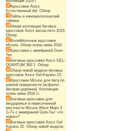
коллекция 2015 г.
Кроссовки Asics.
Естественный бег. Обзор.
Тейпы и кинезиологический
тейпинг.
Новая коллекция беговых
кроссовок Asics весна-лето 2015.
Обзор.
Волейбольные кроссовки
Mizuno. Обзор осень-зима 2016.
Кроссовки с мембраной Gore-
Tex.
Беговые кроссовки Asics GEL-
QUANTUM 360 2. Обзор.
Обзор новой модели беговых
кроссовок Asics Gel-Kayano 23.
Кроссовки Mizuno для бега по
ровной поверхности (асфальт,
беговая дорожка). Коллекция
осень-зима 2016 гг.
Беговые кроссовки для
бездорожья и пересеченной
местности Mizuno Wave Mujin 3
G-Tx с мембраной Gore-Tex: что
нового?
Беговые кроссовки Asics Gel
Kayano 25. Обзор новой модели.