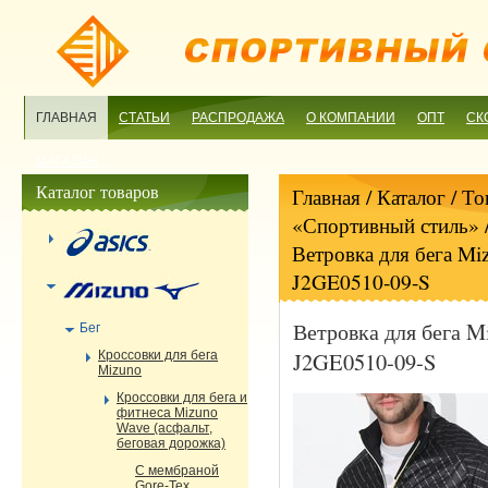
ГЛАВНАЯ
СТАТЬИ
РАСПРОДАЖА
О КОМПАНИИ
ОПТ
СК
МАГАЗИН
Каталог товаров
Главная
/ Каталог /
То
«Спортивный стиль»
Ветровка для бега Miz
J2GE0510-09-S
Ветровка для бега Mi
Бег
J2GE0510-09-S
Кроссовки для бега
Mizuno
Кроссовки для бега и
фитнеса Mizuno
Wave (асфальт,
беговая дорожка)
С мембраной
Gore-Tex