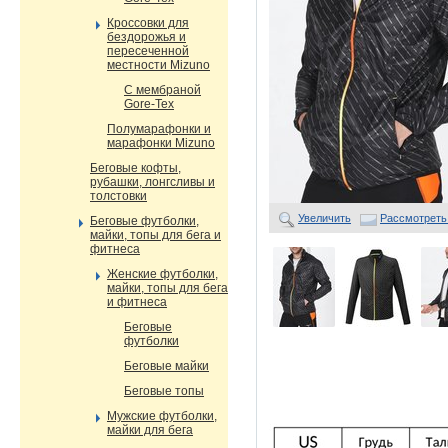
Кроссовки для
бездорожья и
пересеченной
местности Mizuno
С мембраной
Gore-Tex
Полумарафонки и
марафонки Mizuno
Беговые кофты,
рубашки, лонгсливы и
толстовки
Увеличить
Рассмотреть
Беговые футболки,
майки, топы для бега и
фитнеса
Женские футболки,
майки, топы для бега
и фитнеса
Беговые
футболки
Беговые майки
Беговые топы
Мужские футболки,
майки для бега