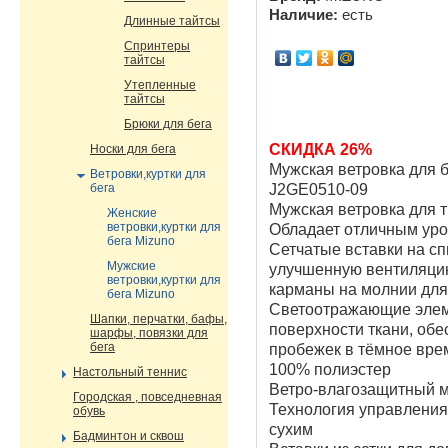
Наличие:
есть
Длинные тайтсы
Спринтеры
тайтсы
Утепленные
тайтсы
Брюки для бега
СКИДКА 26%
Носки для бега
Мужская ветровка для б
Ветровки,куртки для
бега
J2GE0510-09
Мужская ветровка для т
Женские
ветровки,куртки для
Обладает отличным уро
бега Mizuno
Сетчатые вставки на с
Мужские
улучшенную вентиляци
ветровки,куртки для
карманы на молнии для
бега Mizuno
Светоотражающие элем
Шапки, перчатки, бафы,
поверхности ткани, об
шарфы, повязки для
бега
пробежек в тёмное врем
100% полиэстер
Настольный теннис
Ветро-влагозащитный 
Городская , повседневная
Технология управления 
обувь
сухим
Бадминтон и сквош