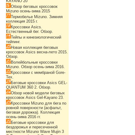
KAYANO 20
Обзор беговых кроссовок
Mizuno осень-зима 2015
Термобелье Mizuno. Зимняя
коллекция 2015 г.
Кроссовки Asics.
Естественный бег. Обзор.
Тейпы и кинезиологический
тейпинг.
Новая коллекция беговых
кроссовок Asics весна-лето 2015.
Обзор.
Волейбольные кроссовки
Mizuno. Обзор осень-зима 2016.
Кроссовки с мембраной Gore-
Tex.
Беговые кроссовки Asics GEL-
QUANTUM 360 2. Обзор.
Обзор новой модели беговых
кроссовок Asics Gel-Kayano 23.
Кроссовки Mizuno для бега по
ровной поверхности (асфальт,
беговая дорожка). Коллекция
осень-зима 2016 гг.
Беговые кроссовки для
бездорожья и пересеченной
местности Mizuno Wave Mujin 3