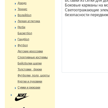
Вставки из сетки для д
Дзюдо
Боковые карманы на м
Теннис
Светоотражающие элем
безопасности передвиж
Волейбол
Легкая атлетика
Регби
Баскетбол
Гандбол
Футбол
Детские кроссовки
Спортивные костюмы
Бейсболки,шапки
Толстовки , брюки
Футболки, поло, шорты
Куртки и пуховики
Сумки и рюкзаки