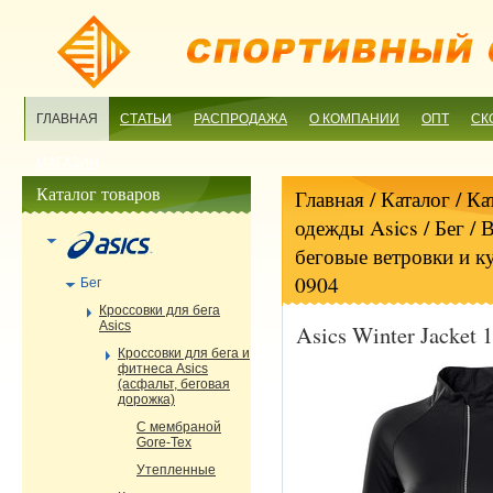
ГЛАВНАЯ
СТАТЬИ
РАСПРОДАЖА
О КОМПАНИИ
ОПТ
СК
МАГАЗИН
Каталог товаров
Главная
/ Каталог /
Ка
одежды Asics
/
Бег
/
В
беговые ветровки и к
0904
Бег
Кроссовки для бега
Asics
Asics Winter Jacket 
Кроссовки для бега и
фитнеса Asics
(асфальт, беговая
дорожка)
С мембраной
Gore-Tex
Утепленные