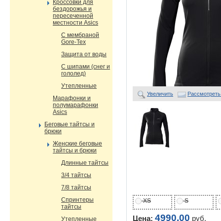
Кроссовки для
бездорожья и
пересеченной
местности Asics
С мембраной
Gore-Tex
Защита от воды
С шипами (снег и
гололед)
Утепленные
Увеличить
Рассмотреть
Марафонки и
полумарафонки
Asics
Беговые тайтсы и
брюки
Женские беговые
тайтсы и брюки
Длинные тайтсы
3/4 тайтсы
7/8 тайтсы
Спринтеры
XS
S
тайтсы
4990,00
Цена:
руб.
Утепленные