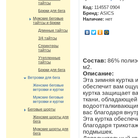
тайтсы
Код:
114557 0904
Брюки для бега
Бренд:
ASICS
Мужские беговые
Наличие:
нет
тайтсы и брюки
Длинные тайтсы
3/4 тайтсы
Спринтеры
тайтсы
Утепленные
Состав:
86% полиэс
тайтсы
м2.
Брюки для бега
Описание:
Ветровки для бега
Эта зимняя куртка 
обеспечит вам ощущ
Женские беговые
ветровки и куртки
куртка защищает ва
Мужские беговые
ткани, обладающей
ветровки и куртки
водоотталкивающим
Беговые шорты
вас благодаря внут
Женские шорты для
Эта куртка обеспеч
бега
благодаря трикота
Мужские шорты для
подмышек.
бега