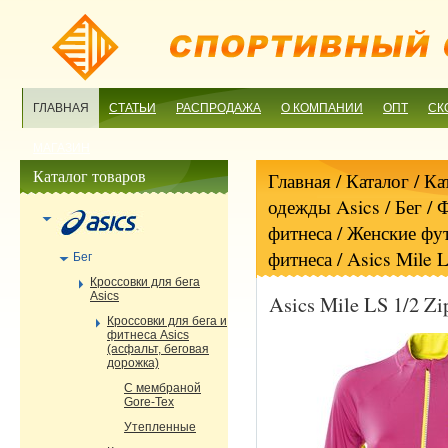
ГЛАВНАЯ
СТАТЬИ
РАСПРОДАЖА
О КОМПАНИИ
ОПТ
СК
МАГАЗИН
Каталог товаров
Главная
/ Каталог /
Ка
одежды Asics
/
Бег
/
Ф
фитнеса
/
Женские фут
фитнеса
/ Asics Mile 
Бег
Кроссовки для бега
Asics
Asics Mile LS 1/2 Z
Кроссовки для бега и
фитнеса Asics
(асфальт, беговая
дорожка)
С мембраной
Gore-Tex
Утепленные