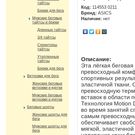
тайтсы
Код:
114553 0211
Брюки для бега
Бренд:
ASICS
Мужские беговые
Наличие:
нет
тайтсы и брюки
Длинные тайтсы
3/4 тайтсы
Спринтеры
тайтсы
Утепленные
Описание:
тайтсы
Эта лёгкая беговая
Брюки для бега
превосходный комф
Ветровки для бега
спортивных результ
эластичной ткани. 
Женские беговые
ветровки и куртки
превосходную терм
Мужские беговые
вставок в области 
ветровки и куртки
Технология Motion 
Беговые шорты
во время занятий с
Женские шорты для
самым превосходны
бега
обеспечивает своб
Мужские шорты для
мягкой, эластичной
бега