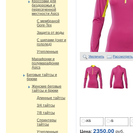
Кроссовки для
бездорожья и
пересеченной
местности Asics
С мембраной
Gore-Tex
Защита от воды
С шипами (снег и
гололед)
Утепленные
Увеличить
Рассмотреть
Марафонки и
полумарафонки
Asics
Беговые тайтсы и
брюки
Женские беговые
тайтсы и брюки
Длинные тайтсы
3/4 тайтсы
7/8 тайтсы
Спринтеры
XS
S
тайтсы
2350,00
Цена:
руб.
Утепленные