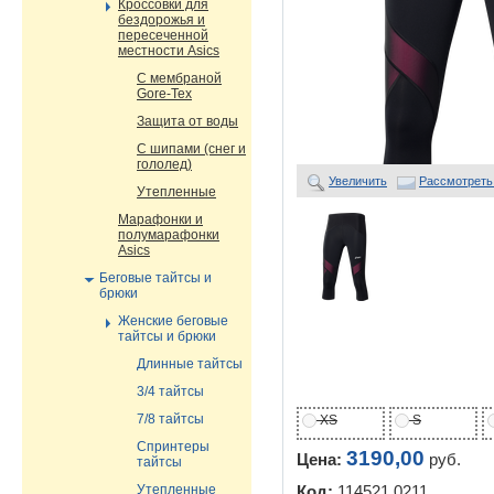
Кроссовки для
бездорожья и
пересеченной
местности Asics
С мембраной
Gore-Tex
Защита от воды
С шипами (снег и
гололед)
Увеличить
Рассмотреть
Утепленные
Марафонки и
полумарафонки
Asics
Беговые тайтсы и
брюки
Женские беговые
тайтсы и брюки
Длинные тайтсы
3/4 тайтсы
7/8 тайтсы
XS
S
Спринтеры
3190,00
Цена:
руб.
тайтсы
Утепленные
Код:
114521 0211