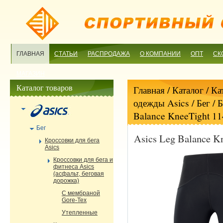
ГЛАВНАЯ
СТАТЬИ
РАСПРОДАЖА
О КОМПАНИИ
ОПТ
СК
МАГАЗИН
Каталог товаров
Главная
/ Каталог /
Ка
одежды Asics
/
Бег
/
Б
Balance KneeTight 1
Бег
Asics Leg Balance K
Кроссовки для бега
Asics
Кроссовки для бега и
фитнеса Asics
(асфальт, беговая
дорожка)
С мембраной
Gore-Tex
Утепленные