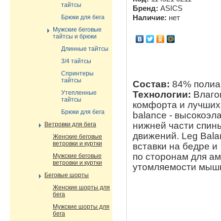
тайтсы
Бренд:
ASICS
Брюки для бега
Наличие:
нет
Мужские беговые
тайтсы и брюки
Длинные тайтсы
3/4 тайтсы
Спринтеры
тайтсы
Состав:
84% полиам
Технологии:
Влаго
Утепленные
тайтсы
комфорта и лучших 
Брюки для бега
balance - высокоэл
нижней части спин
Ветровки для бега
движений. Leg Bal
Женские беговые
ветровки и куртки
вставки на бедре и
по сторонам для а
Мужские беговые
ветровки и куртки
утомляемости мыш
Беговые шорты
Женские шорты для
бега
Мужские шорты для
бега