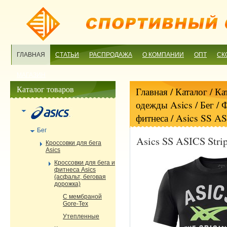
ГЛАВНАЯ
СТАТЬИ
РАСПРОДАЖА
О КОМПАНИИ
ОПТ
СК
МАГАЗИН
Каталог товаров
Главная
/ Каталог /
Ка
одежды Asics
/
Бег
/
Ф
фитнеса
/ Asics SS AS
Бег
Asics SS ASICS Stri
Кроссовки для бега
Asics
Кроссовки для бега и
фитнеса Asics
(асфальт, беговая
дорожка)
С мембраной
Gore-Tex
Утепленные