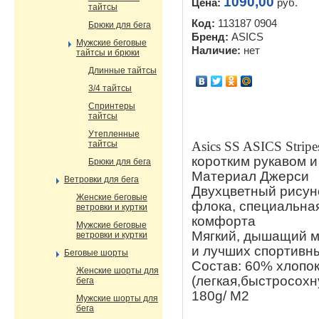
1090,00
Цена:
руб.
тайтсы
Код:
113187 0904
Брюки для бега
Бренд:
ASICS
Мужские беговые
Наличие:
нет
тайтсы и брюки
Длинные тайтсы
3/4 тайтсы
Спринтеры
тайтсы
Утепленные
тайтсы
Asics SS ASICS Strip
коротким рукавом 
Брюки для бега
Материал Джерси
Ветровки для бега
Двухцветный рисуно
Женские беговые
флока, специальная
ветровки и куртки
комфорта
Мужские беговые
Мягкий, дышащий м
ветровки и куртки
и лучших спортивн
Беговые шорты
Состав: 60% хлопок
Женские шорты для
(легкая,быстросохн
бега
180g/ M2
Мужские шорты для
бега