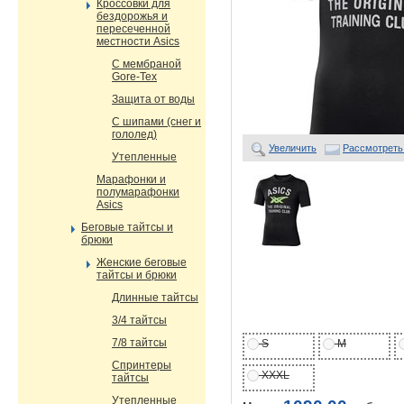
Кроссовки для
бездорожья и
пересеченной
местности Asics
С мембраной
Gore-Tex
Защита от воды
С шипами (снег и
гололед)
Увеличить
Рассмотреть
Утепленные
Марафонки и
полумарафонки
Asics
Беговые тайтсы и
брюки
Женские беговые
тайтсы и брюки
Длинные тайтсы
3/4 тайтсы
7/8 тайтсы
S
M
Спринтеры
XXXL
тайтсы
Утепленные