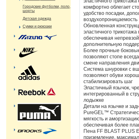
эластичного трикотажа
Городские футболки, поло,
комфортно облегает ст
шорты
удобство посадки, допо
Детская одежда
воздухопроницаемость
Обновленная конструкц
Сумки и рюкзаки
эластичного трикотажа 
обеспечивая непревзой
дополнительную подде
Более прочные боковые
позволяют стопе всегд
смене направления дв
Система шнуровки с в
позволяют обуви хорошо
стабилизировать шаг
Эластичный язычок, чр
интегрированный в стру
лодыжке
Детали на язычке и зад
PureGEL™ Стратегическ
мягкость и амортизацию
обеспечивая более пла
Пена FF BLAST PLUS E
приземление, максима