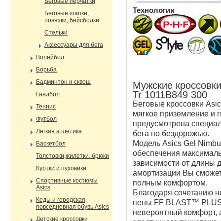
Беговые перчатки
Технологии
Беговые шапки,
повязки, бейсболки
Стельки
Аксессуары для бега
Волейбол
Борьба
Бадминтон и сквош
Мужские кроссовки
Tr 1011B849 300
Гандбол
Беговые кроссовки Asic
Теннис
мягкое приземление и г
Футбол
предусмотрена специал
Легкая атлетика
бега по бездорожью.
Модель Asics Gel Nimbu
Баскетбол
обеспечения максималь
Толстовки,жилетки, брюки
зависимости от длины 
Куртки и пуховики
амортизации Вы сможет
Спортивные костюмы
полным комфортом.
Asics
Благодаря сочетанию н
Кеды и городская,
пены FF BLAST™ PLUS
повседневная обувь Asics
невероятный комфорт, а
Детские кроссовки