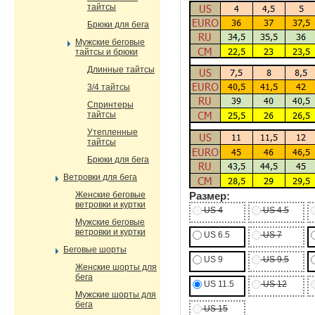
тайтсы
Брюки для бега
Мужские беговые
тайтсы и брюки
Длинные тайтсы
3/4 тайтсы
Спринтеры
тайтсы
Утепленные
тайтсы
Брюки для бега
Ветровки для бега
Женские беговые
Размер:
ветровки и куртки
US 4
US 4.5
Мужские беговые
ветровки и куртки
US 6.5
US 7
Беговые шорты
US 9
US 9.5
Женские шорты для
бега
US 11.5
US 12
Мужские шорты для
бега
US 15