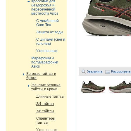
Кроссовки для
бездорожья и
пересеченной
местности Asics
С мембраной
Gore-Tex
Защита от воды
С шипами (снег и
гололед)
Утепленные
Марафонки и
полумарафонки
Asics
Увеличить
Рассмотреть
Беговые тайтсы и
брюки
Женские беговые
тайтсы и брюки
Длинные тайтсы
3/4 тайтсы
7/8 тайтсы
Спринтеры
тайтсы
Утепленные