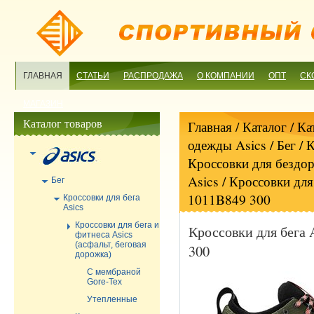
ГЛАВНАЯ
СТАТЬИ
РАСПРОДАЖА
О КОМПАНИИ
ОПТ
СК
МАГАЗИН
Каталог товаров
Главная
/ Каталог /
Ка
одежды Asics
/
Бег
/
К
Кроссовки для бездор
Asics
/ Кроссовки для
Бег
1011B849 300
Кроссовки для бега
Asics
Кроссовки для бега и
Кроссовки для бега 
фитнеса Asics
(асфальт, беговая
300
дорожка)
С мембраной
Gore-Tex
Утепленные