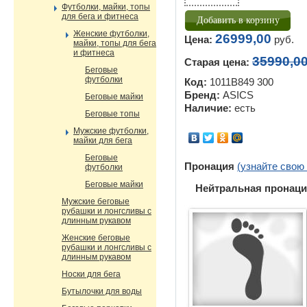
Футболки, майки, топы
для бега и фитнеса
Женские футболки,
26999,00
Цена:
руб.
майки, топы для бега
и фитнеса
35990,0
Старая цена:
Беговые
футболки
Код:
1011B849 300
Бренд:
ASICS
Беговые майки
Наличие:
есть
Беговые топы
Мужские футболки,
майки для бега
Беговые
Пронация
(узнайте свою
футболки
Беговые майки
Нейтральная пронаци
Мужские беговые
рубашки и лонгсливы с
длинным рукавом
Женские беговые
рубашки и лонгсливы с
длинным рукавом
Носки для бега
Бутылочки для воды