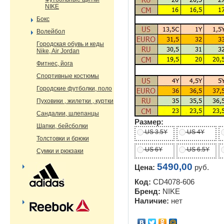
NIKE
Бокс
Волейбол
Городская обувь и кеды
Nike, Air Jordan
Фитнес, йога
Спортивные костюмы
Городские футболки, поло
Пуховики , жилетки , куртки
Сандалии, шлепанцы
Размер:
Шапки, бейсболки
US 3.5Y
US 4Y
Толстовки и брюки
US 6Y
US 6.5Y
Сумки и рюкзаки
5490,00
Цена:
руб.
Код:
CD4078-606
Бренд:
NIKE
Наличие:
нет