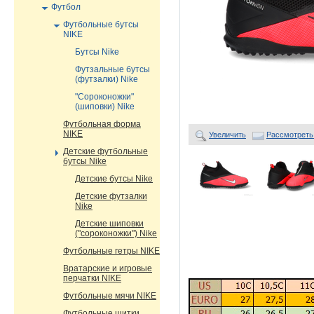
Футбол
Футбольные бутсы
NIKE
Бутсы Nike
Футзальные бутсы
(футзалки) Nike
"Сороконожки"
(шиповки) Nike
Футбольная форма
NIKE
Увеличить
Рассмотреть
Детские футбольные
бутсы Nike
Детские бутсы Nike
Детские футзалки
Nike
Детские шиповки
("сороконожки") Nike
Футбольные гетры NIKE
Вратарские и игровые
перчатки NIKE
Футбольные мячи NIKE
Футбольные щитки