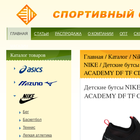
ГЛАВНАЯ
СТАТЬИ
РАСПРОДАЖА
О КОМПАНИИ
ОПТ
СК
МАГАЗИН
Каталог товаров
Главная
/ Каталог /
Ni
NIKE
/ Детские бут
ACADEMY DF TF CD
Детские бутсы NI
ACADEMY DF TF C
Бег
Баскетбол
Теннис
Легкая атлетика