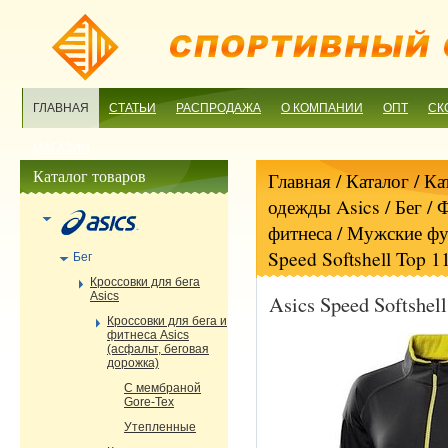
ГЛАВНАЯ
СТАТЬИ
РАСПРОДАЖА
О КОМПАНИИ
ОПТ
СК
МАГАЗИН
Каталог товаров
Главная
/ Каталог /
Ка
одежды Asics
/
Бег
/
Ф
фитнеса
/
Мужские фут
Speed Softshell Top 
Бег
Кроссовки для бега
Asics
Asics Speed Softshel
Кроссовки для бега и
фитнеса Asics
(асфальт, беговая
дорожка)
С мембраной
Gore-Tex
Утепленные