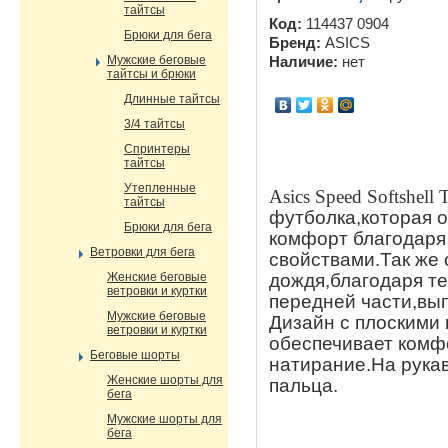
тайтсы
Код:
114437 0904
Брюки для бега
Бренд:
ASICS
Мужские беговые
Наличие:
нет
тайтсы и брюки
Длинные тайтсы
3/4 тайтсы
Спринтеры
тайтсы
Утепленные
Asics Speed Softshell
тайтсы
футболка,которая о
Брюки для бега
комфорт благодаря
Ветровки для бега
свойствами.Так же 
дождя,благодаря т
Женские беговые
ветровки и куртки
передней части,вы
Мужские беговые
Дизайн с плоскими
ветровки и куртки
обеспечивает комф
Беговые шорты
натирание.На рука
Женские шорты для
пальца.
бега
Мужские шорты для
бега