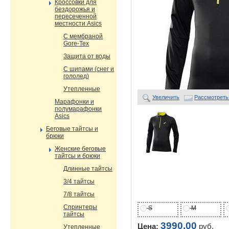
Кроссовки для
бездорожья и
пересеченной
местности Asics
С мембраной
Gore-Tex
Защита от воды
С шипами (снег и
гололед)
Утепленные
Увеличить
Рассмотреть
Марафонки и
полумарафонки
Asics
Беговые тайтсы и
брюки
Женские беговые
тайтсы и брюки
Длинные тайтсы
3/4 тайтсы
7/8 тайтсы
Спринтеры
S
M
тайтсы
3990,00
Цена:
руб.
Утепленные