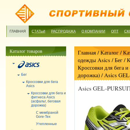
ГЛАВНАЯ
СТАТЬИ
РАСПРОДАЖА
О КОМПАНИИ
ОПТ
СК
МАГАЗИН
Каталог товаров
Главная
/ Каталог /
Ка
одежды Asics
/
Бег
/
К
Кроссовки для бега и 
дорожка)
/ Asics GE
Бег
Кроссовки для бега
Asics
Asics GEL-PURSUIT
Кроссовки для бега и
фитнеса Asics
(асфальт, беговая
дорожка)
С мембраной
Gore-Tex
Утепленные