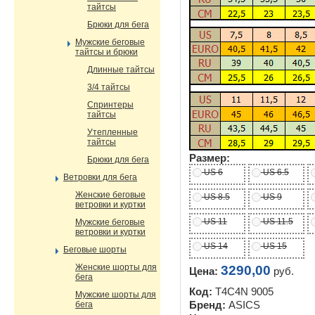
тайтсы
Брюки для бега
Мужские беговые
тайтсы и брюки
Длинные тайтсы
3/4 тайтсы
Спринтеры
тайтсы
Утепленные
тайтсы
Размер:
Брюки для бега
US 6
US 6.5
Ветровки для бега
Женские беговые
US 8.5
US 9
ветровки и куртки
US 11
US 11.5
Мужские беговые
ветровки и куртки
US 14
US 15
Беговые шорты
Женские шорты для
3290,00
Цена:
руб.
бега
Код:
T4C4N 9005
Мужские шорты для
бега
Бренд:
ASICS