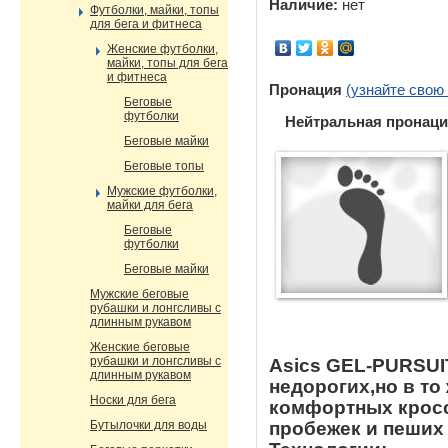
Наличие:
нет
Футболки, майки, топы
для бега и фитнеса
Женские футболки,
майки, топы для бега
и фитнеса
Пронация
(узнайте свою
Беговые
футболки
Нейтральная пронаци
Беговые майки
Беговые топы
Мужские футболки,
майки для бега
Беговые
футболки
Беговые майки
Мужские беговые
рубашки и лонгсливы с
длинным рукавом
Женские беговые
рубашки и лонгсливы с
Asics GEL-PURSUIT
длинным рукавом
недорогих,но в то
Носки для бега
комфортных кросс
пробежек и пеших 
Бутылочки для воды