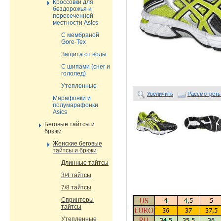
Кроссовки для
бездорожья и
пересеченной
местности Asics
С мембраной
Gore-Tex
Защита от воды
С шипами (снег и
гололед)
Утепленные
Увеличить
Рассмотреть
Марафонки и
полумарафонки
Asics
Беговые тайтсы и
брюки
Женские беговые
тайтсы и брюки
Длинные тайтсы
3/4 тайтсы
7/8 тайтсы
Спринтеры
тайтсы
Утепленные