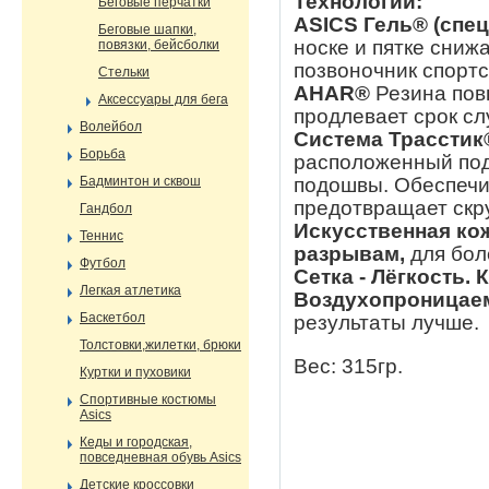
Технологии:
Беговые перчатки
ASICS Гель® (спе
Беговые шапки,
носке и пятке снижа
повязки, бейсболки
позвоночник спорт
Стельки
AHAR®
Резина пов
Аксессуары для бега
продлевает срок с
Волейбол
Система Трассти
Борьба
расположенный под
подошвы. Обеспечив
Бадминтон и сквош
предотвращает скр
Гандбол
Искусственная кож
Теннис
разрывам,
для бол
Футбол
Сетка - Лёгкость. 
Легкая атлетика
Воздухопроницае
Баскетбол
результаты лучше.
Толстовки,жилетки, брюки
Вес: 315гр.
Куртки и пуховики
Спортивные костюмы
Asics
Кеды и городская,
повседневная обувь Asics
Детские кроссовки