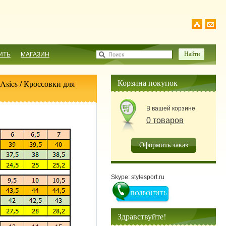
ИТЬ
МАГАЗИН
Поиск
Корзина покупок
Asics
/
Кроссовки для
В вашей корзине
0 товаров
Оформить заказ
Skype: stylesport.ru
Здравствуйте!