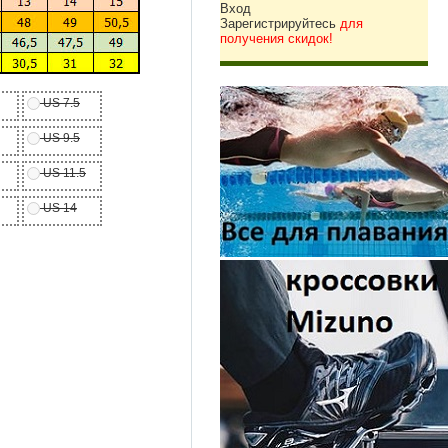
Вход
Зарегистрируйтесь
для
получения скидок!
US 7.5
US 9.5
US 11.5
US 14