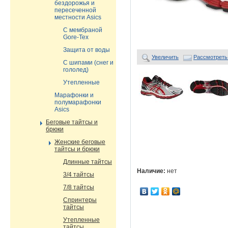
бездорожья и
пересеченной
местности Asics
С мембраной
Gore-Tex
Защита от воды
Увеличить
Рассмотреть
С шипами (снег и
гололед)
Утепленные
Марафонки и
полумарафонки
Asics
Беговые тайтсы и
брюки
Женские беговые
тайтсы и брюки
Длинные тайтсы
Наличие:
нет
3/4 тайтсы
7/8 тайтсы
Спринтеры
тайтсы
Утепленные
тайтсы