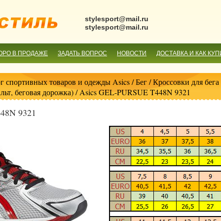
stylesport@mail.ru
stylesport@mail.ru
ОРО В ПРОДАЖЕ
ЗАДАТЬ ВОПРОС
НОВОСТИ
ДОСТАВКА И КАК КУП
г спортивных товаров и одежды Asics
/
Бег
/
Кроссовки для бега 
альт, беговая дорожка)
/ Asics GEL-PURSUE T448N 9321
48N 9321