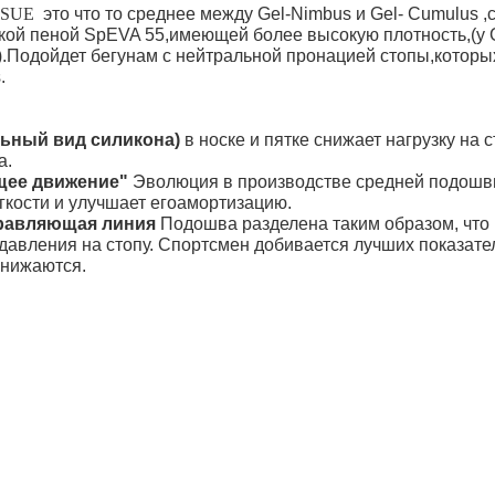
RSUE
э
то что то среднее между Gel-
Nimbus и Gel-
Cumulus ,
кой пеной
SpEVA 55,имеющей более высокую плотность,(у 
.Подойдет бегунам с нейтральной пронацией стопы,которы
.
льный вид силикона)
в носке и пятке снижает нагрузку на с
а.
щее движение"
Эволюция в производстве средней подошв
гкости и улучшает егоамортизацию.
равляющая линия
Подошва разделена таким образом, что
авления на стопу. Спортсмен добивается лучших показател
снижаются.