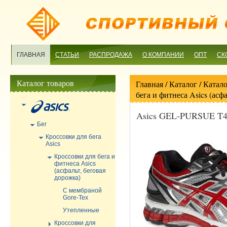
ГЛАВНАЯ
СТАТЬИ
РАСПРОДАЖА
О КОМПАНИИ
ОПТ
СК
Каталог товаров
Главная
/ Каталог /
Катало
бега и фитнеса Asics (асф
Asics GEL-PURSUE T4
Бег
Кроссовки для бега
Asics
Кроссовки для бега и
фитнеса Asics
(асфальт, беговая
дорожка)
С мембраной
Gore-Tex
Утепленные
Кроссовки для