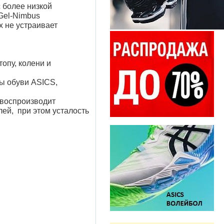
с более низкой
Gel-Nimbus
х не устраивает
топу, колени и
ы обуви ASICS,
 воспроизводит
ей, при этом усталость