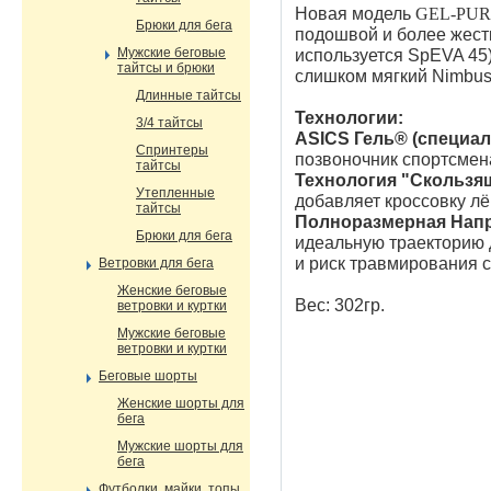
Новая модель
GEL-PU
Брюки для бега
подошвой и более жест
Мужские беговые
используется
SpEVA 45)
тайтсы и брюки
слишком мягкий Nimbus
Длинные тайтсы
Технологии:
3/4 тайтсы
ASICS Гель® (специа
Спринтеры
позвоночник спортсмен
тайтсы
Технология "Скользя
Утепленные
добавляет кроссовку лё
тайтсы
Полноразмерная Нап
Брюки для бега
идеальную траекторию д
и риск травмирования 
Ветровки для бега
Женские беговые
Вес: 302гр.
ветровки и куртки
Мужские беговые
ветровки и куртки
Беговые шорты
Женские шорты для
бега
Мужские шорты для
бега
Футболки, майки, топы