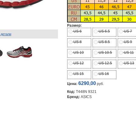
Размер:
US 6
US 6.5
US 7
 детали
US 8
US 8.5
US 9
US 10
US 10.5
US 11
US 12
US 12.5
US 13
US 15
US 16
6290,00
Цена:
руб.
Код:
T448N 9321
Бренд:
ASICS