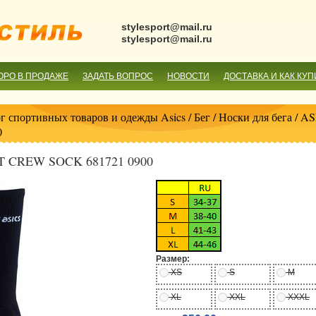
stylesport@mail.ru
stylesport@mail.ru
ОРО В ПРОДАЖЕ
ЗАДАТЬ ВОПРОС
НОВОСТИ
ДОСТАВКА И КАК КУП
г спортивных товаров и одежды Asics
/
Бег
/
Носки для бега
/ A
0
 CREW SOCK 681721 0900
Размер:
XS
S
M
XL
XXL
XXXL