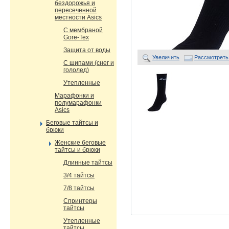
бездорожья и
пересеченной
местности Asics
С мембраной
Gore-Tex
Защита от воды
Увеличить
Рассмотреть
С шипами (снег и
гололед)
Утепленные
Марафонки и
полумарафонки
Asics
Беговые тайтсы и
брюки
Женские беговые
тайтсы и брюки
Длинные тайтсы
3/4 тайтсы
7/8 тайтсы
Спринтеры
тайтсы
Утепленные
тайтсы