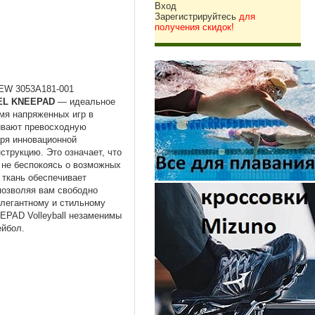
Вход
Зарегистрируйтесь
для
получения скидок!
EW 3053A181-001
GEL KNEEPAD
— идеальное
мя напряженных игр в
ивают превосходную
ря инновационной
струкцию. Это означает, что
 не беспокоясь о возможных
 ткань обеспечивает
позволяя вам свободно
элегантному и стильному
EPAD Volleyball незаменимы
ейбол.