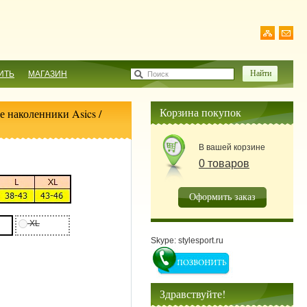
ИТЬ
МАГАЗИН
Поиск
Корзина покупок
 наколенники Asics
/
В вашей корзине
0 товаров
Оформить заказ
XL
Skype: stylesport.ru
Здравствуйте!