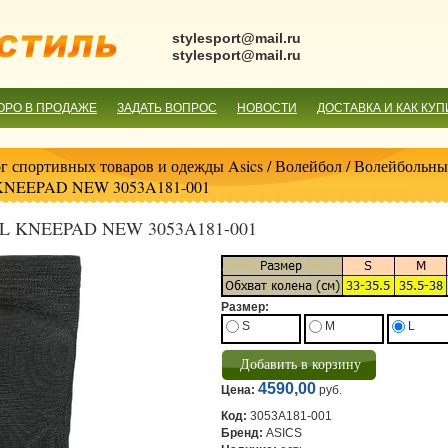
stylesport@mail.ru
stylesport@mail.ru
ОРО В ПРОДАЖЕ
ЗАДАТЬ ВОПРОС
НОВОСТИ
ДОСТАВКА И КАК КУП
г спортивных товаров и одежды Asics
/
Волейбол
/
Волейбольные
 KNEEPAD NEW 3053A181-001
GEL KNEEPAD NEW 3053A181-001
Размер:
S
M
L
4590,00
Цена:
руб.
Код:
3053A181-001
Бренд:
ASICS