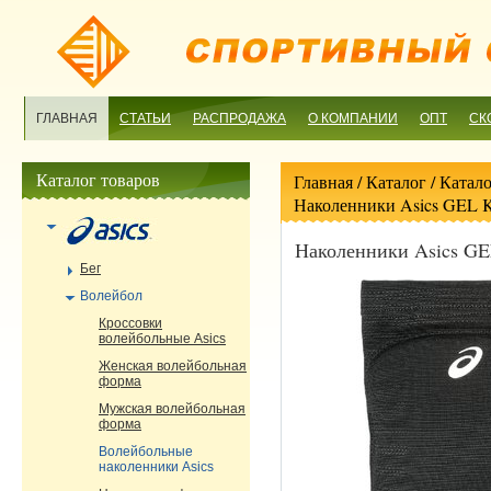
ГЛАВНАЯ
СТАТЬИ
РАСПРОДАЖА
О КОМПАНИИ
ОПТ
СК
Каталог товаров
Главная
/ Каталог /
Катало
Наколенники Asics GEL
Наколенники Asics 
Бег
Волейбол
Кроссовки
волейбольные Asics
Женская волейбольная
форма
Мужская волейбольная
форма
Волейбольные
наколенники Asics