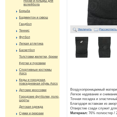
Носки и гольфы для
волейбола
Борьба
Бадминтон и сквош
Гандбол
Увеличить
Рассмотреть
Теннис
Футбол
Легкая атлетика
Баскетбол
Толстовки,жилетки, брюки
Куртки и пуховики
Спортивные костюмы
Asics
Кеды и городская,
повседневная обувь Asics
Воздухопроницаемый матери
Детские кроссовки
Легкое надевание и снимани
Городские футболки, поло,
Точная посадка и эластичны
шорты
Благодаря вставкам из амо
Детская одежда
Отверстие сзади служит для
Материал:
76% полиэстер / 
Сумки и рюкзаки