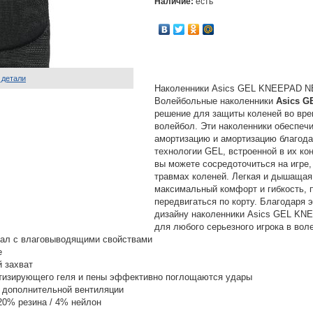
Наличие:
есть
 детали
Наколенники Asics GEL KNEEPAD N
Волейбольные наколенники
Asics 
решение для защиты коленей во вре
волейбол. Эти наколенники обеспеч
амортизацию и амортизацию благода
технологии GEL, встроенной в их кон
вы можете сосредоточиться на игре,
травмах коленей. Легкая и дышащая
максимальный комфорт и гибкость, 
передвигаться по корту. Благодаря 
дизайну наколенники Asics GEL KNE
для любого серьезного игрока в вол
ал с влаговыводящими свойствами
е
й захват
ртизирующего геля и пены эффективно поглощаются удары
 дополнительной вентиляции
20% резина / 4% нейлон