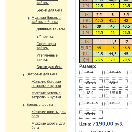
тайтсы
Брюки для бега
Мужские беговые
тайтсы и брюки
Длинные тайтсы
3/4 тайтсы
Спринтеры
тайтсы
Утепленные
тайтсы
Размер:
Брюки для бега
US 4
US 4.5
Ветровки для бега
Женские беговые
US 6.5
US 7
ветровки и куртки
US 9
US 9.5
Мужские беговые
ветровки и куртки
US 11.5
US 12
Беговые шорты
Женские шорты для
US 15
бега
7190,00
Мужские шорты для
Цена:
руб.
бега