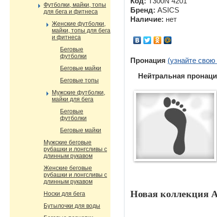
Код:
T300N 4201
Футболки, майки, топы
Бренд:
ASICS
для бега и фитнеса
Наличие:
нет
Женские футболки,
майки, топы для бега
и фитнеса
Беговые
футболки
Пронация
(узнайте свою
Беговые майки
Нейтральная пронаци
Беговые топы
Мужские футболки,
майки для бега
Беговые
футболки
Беговые майки
Мужские беговые
рубашки и лонгсливы с
длинным рукавом
Женские беговые
рубашки и лонгсливы с
длинным рукавом
Новая коллекция As
Носки для бега
Бутылочки для воды