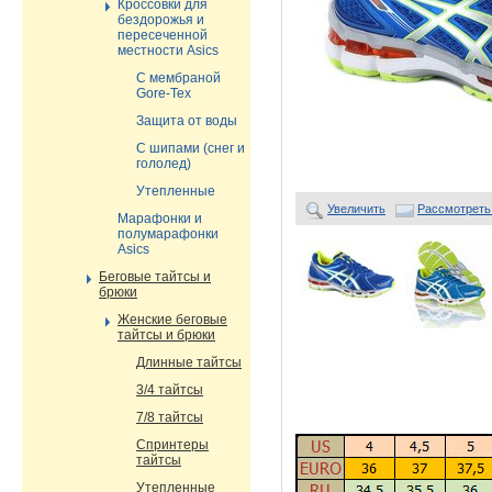
Кроссовки для
бездорожья и
пересеченной
местности Asics
С мембраной
Gore-Tex
Защита от воды
С шипами (снег и
гололед)
Утепленные
Увеличить
Рассмотреть
Марафонки и
полумарафонки
Asics
Беговые тайтсы и
брюки
Женские беговые
тайтсы и брюки
Длинные тайтсы
3/4 тайтсы
7/8 тайтсы
Спринтеры
тайтсы
Утепленные