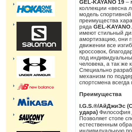
GEL-KAYANO 19
– 
коллекции «весна л
модель спортивной 
преимущества хара
ряда
GEL-KAYANO
имеют стильный ди
амортизацию, они г
движении все изги
кроссовок, благода
под индивидуальны
человека, а так же 
Специально разра
механизм по подде
спортсмена всегда
Преимущества
I.G.S.®/АйДжиЭс 
удара)
Философия 
Позволяет стопе с
естественным обра
индивидуальную пох