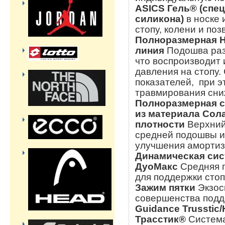
ASICS Гель® (спе
силикона)
в носке 
стопу, колени и по
Полноразмерная 
линия
Подошва раз
что воспроизводит
давления на стопу.
показателей, при э
травмирования сни
Полноразмерная 
из материала Сол
плотности
Верхний
средней подошвы и
улучшения амортиз
Динамическая сис
ДуоМакс
Средняя 
для поддержки стоп
Зажим пятки
Экзос
совершенства подд
Guidance Trussti
Трасстик®
Система