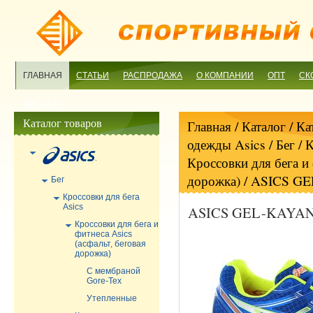
ГЛАВНАЯ
СТАТЬИ
РАСПРОДАЖА
О КОМПАНИИ
ОПТ
СК
МАГАЗИН
Каталог товаров
Главная
/ Каталог /
Ка
одежды Asics
/
Бег
/
К
Кроссовки для бега и 
дорожка)
/ ASICS GE
Бег
Кроссовки для бега
Asics
ASICS GEL-KAYANO
Кроссовки для бега и
фитнеса Asics
(асфальт, беговая
дорожка)
С мембраной
Gore-Tex
Утепленные